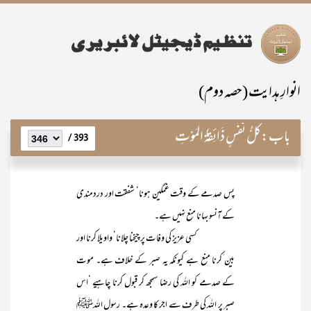
انوارِ ہدایت (حصہ دوم)
باب:
کُلُّ نَفْسٍ ذَائِقَۃُ الْمَوْتِ
393 /
پس صدمے کے وقت غمگین ہونا‘ شفقت اور دردمندی
کے آنسو بہانا منع نہیں ہے۔
کسی عزیز کی وفات پر چیخنا چلانا‘ واویلا کرنا اور
بین َکرنا منع ہے کیونکہ یہ صبر کے خلاف ہے۔ موت
کے صدمے کو اللہ کی رضا سمجھ کر قبول کرنا چاہیے ‘اس
صبر پر اللہ کی طرف سے اجر کا وعدہ ہے۔ رسول اللہﷺ