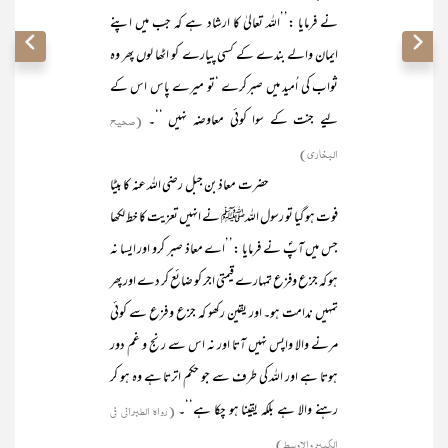
نے فرمایا :’’اللہ تعالیٰ کا ارشاد ہے کہ جب میں اپنے
ایمان والے بندے کے کسی پیارے کو اٹھا لوں پھر وہ
ثواب کی اُمید میں صبرکرے ‘تو میرے پاس اس کے
لیے جنت کے سوا کوئی معاوضہ نہیں ‘‘۔
(صحیح
البخاری)
حضرت معاذ بن جبل رضی اللہ عنہ کا بیٹا
فوت ہو گیا تو رسول اللہﷺ نے انہیں تعزیت کا خط لکھا
جس میں آپؐ نے فرمایا :’’اے معاذ صبر کرو اور ایسا نہ
ہو کہ جزع وفزع تمہارے قیمتی اجر کو ضائع کر دے اور پھر
تمہیں ندامت ہو۔ اور یقین رکھو کہ جزع و فزع سے کوئی
مرنے والا واپس نہیں آتا اور نہ اس سے رنج و غم دور
ہوتا ہے اور اللہ کی طرف سے جو حکم اترتا ہے وہ ہو کر
رہنے والا ہے بلکہ یقینا ہو چکا ہے‘‘۔
(رواہ الطبرانی فی
الکبیر والاوسط)