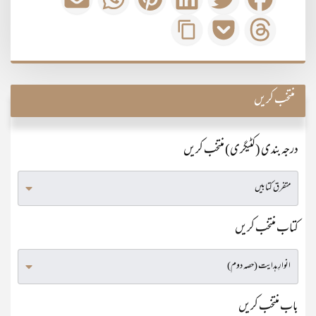
منتخب کریں
درجہ بندی (کٹیگری) منتخب کریں
کتاب منتخب کریں
باب منتخب کریں