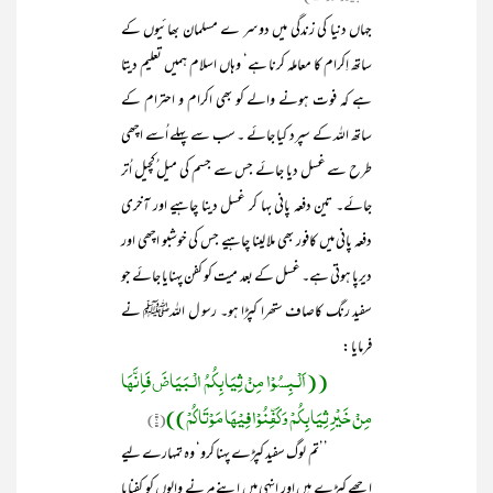
جہاں دنیا کی زندگی میں دوسر ے مسلمان بھائیوں کے
ساتھ اِکرام کا معاملہ کرنا ہے‘ وہاں اسلام ہمیں تعلیم دیتا
ہے کہ فوت ہونے والے کو بھی اکرام و احترام کے
ساتھ اللہ کے سپرد کیا جائے ۔ سب سے پہلے اُسے اچھی
طرح سے غسل دیا جائے جس سے جسم کی میل ُکچیل اُتر
جائے۔ تین دفعہ پانی بہا کر غسل دینا چاہیے اور آخری
دفعہ پانی میں کافور بھی ملا لینا چاہیے جس کی خوشبو اچھی اور
دیرپا ہوتی ہے۔ غسل کے بعد میت کو کفن پہنایا جائے جو
سفید رنگ کاصاف ستھرا کپڑا ہو۔ رسو ل اللہﷺ نے
فرمایا :
((اَلْـبِسُوْا مِنْ ثِیَابِکُمُ الْـبَیَاضَ فَاِنَّھَا
مِنْ خَیْرِ ثِیَابِکُمْ وَکَفِّنُوْا فِیْھَا مَوْتَاکُمْ))
۶)
(
’’تم لوگ سفید کپڑے پہنا کرو‘ وہ تمہارے لیے
اچھے کپڑے ہیں اور انہی میں اپنے مرنے والوں کو کفنایا