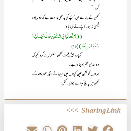
کرو۔‘‘
کفن کے بارے میں آپؐ کی یہ بھی ہدایت ہے کہ وہ زیادہ
قیمتی نہ ہو۔ آپؐ نے فرمایا:
((لَا تَغَالُوْا فِی الْـکَفَنِ فَاِنَّـہٗ یُسْلَبُہٗ
سَلْبًا سَرِیْعًا))
(۷)
’’زیادہ بیش قیمت کفن استعمال نہ کرو ‘کیونکہ
وہ جلدی ختم ہو جاتا ہے۔‘‘
مردوں کو کفن تین کپڑوں میں دیا جائے جبکہ عورت کے
کفن میں پانچ کپڑے ہوں۔ کفن
>>>
Sharing Link