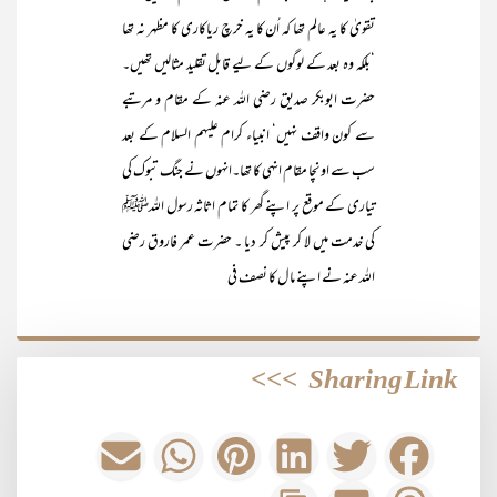
تقویٰ کا یہ عالم تھا کہ اُن کا یہ خرچ ریاکاری کا مظہر نہ تھا
‘بلکہ وہ بعد کے لوگوں کے لیے قابل تقلید مثالیں تھیں۔
حضرت ابوبکر صدیق رضی اللہ عنہ کے مقام و مرتبے
سے کون واقف نہیں‘ انبیاء کرام علیہم السلام کے بعد
سب سے اونچا مقام انہی کا تھا۔انہوں نے جنگ تبوک کی
تیاری کے موقع پر اپنے گھر کا تمام اثاثہ رسول اللہﷺ
کی خدمت میں لا کر پیش کر دیا ۔ حضرت عمر فاروق رضی
اللہ عنہ نے اپنے ما ل کا نصف فی
>>>
Sharing Link