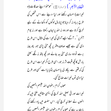
الۡیَوۡمِ الۡاٰخِرِؕ}
(البقرۃ:۲۶۴)
’’مؤمنو! اپنے صدقات (و
خیرات) احسان رکھنے اور ایذا دینے سے اس شخص کی
طرح برباد نہ کر دیناجو اپنا مال لوگوں کو دکھانے کے لیے
خرچ کرتا ہے اور وہ نہ اللہ پرایمان رکھتا ہے اور نہ یومِ
آخر پر‘‘۔ آگے ایسے آدمی کی خیرا ت کی مثال اس طرح
دی گئی ہے جیسے صاف پتھر پر کچھ مٹی پڑی ہو۔ پھر مینہ
برسے تو وہ ساری مٹی بہہ جائے اور کچھ ہاتھ نہ لگے‘یعنی
بارش کا کچھ مثبت اثر نہ ہو۔ اسی طرح اگر خیرات اس طرح
کی کہ فقیر سے بیگار لی یا احسان جتایا یا اسے کسی اور طرح
ایذا دی تو یہ خیرات ضائع گئی۔
صحابہ کرام رضوان اللہ علیہم اجمعین کی
خیرات اور فی سبیل اللہ خرچ کی ایسی مثالیں ملتی ہیں کہ
انہوں نے اعلانیہ خرچ کیا۔ اس سلسلہ میں یاد رکھنے کی
بات یہ ہے کہ صحابہ کرام رضوان اللہ علیہم اجمعین کے