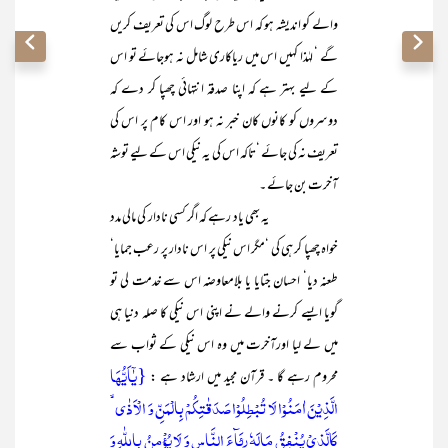
والے کو اندیشہ ہو کہ اس طرح لوگ اس کی تعریف کریں
گے ‘ لہٰذا کہیں اس میں ریاکاری شامل نہ ہوجائے تو اس
کے لیے بہتر ہے کہ اپنا صدقہ انتہائی چھپا کر دے کہ
دوسروں کو کانوں کان خبر نہ ہو اور اس کام پر اس کی
تعریف نہ کی جائے ‘تاکہ اس کی یہ نیکی اس کے لیے توشہ
آخرت بن جائے ۔
یہ بھی یاد رہے کہ اگر کسی نادار کی مالی مدد
خواہ چھپا کر ہی کی ‘مگر اس نیکی پر اس نادار پر رعب جمایا‘
طعنہ دیا‘ احسان جتایا یا بلامعاوضہ اس سے خدمت لی تو
گویا ایسے کرنے والے نے اپنی اس نیکی کا صلہ دنیا ہی
میں لے لیا اورآخرت میں وہ اس نیکی کے ثواب سے
{یٰۤاَیُّہَا
محروم رہے گا ۔ قرآن مجید میں ارشاد ہے :
الَّذِیۡنَ اٰمَنُوۡا لَا تُبۡطِلُوۡا صَدَقٰتِکُمۡ بِالۡمَنِّ وَ الۡاَذٰی ۙ
کَالَّذِیۡ یُنۡفِقُ مَالَہٗ رِئَآءَ النَّاسِ وَ لَا یُؤۡمِنُ بِاللّٰہِ وَ