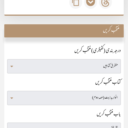
منتخب کریں
درجہ بندی (کٹیگری) منتخب کریں
کتاب منتخب کریں
باب منتخب کریں