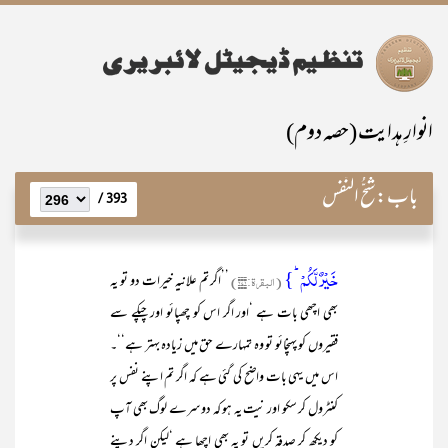
انوارِ ہدایت (حصہ دوم)
باب:
شُحُّ النَّفس
393 /
خَیۡرٌ لَّکُمۡ ؕ}
(البقرۃ:۲۷۱)
’’اگر تم علانیہ خیرات دو تو یہ
بھی اچھی بات ہے ‘اور اگر اس کو چھپائو اور چپکے سے
فقیروں کو پہنچائو تو وہ تمہارے حق میں زیادہ بہتر ہے‘‘۔
اس میں یہی بات واضح کی گئی ہے کہ اگر تم اپنے نفس پر
کنٹرول کر سکو اور نیت یہ ہو کہ دوسرے لوگ بھی آپ
کو دیکھ کر صدقہ کریں تو یہ بھی اچھا ہے ‘لیکن اگر دینے