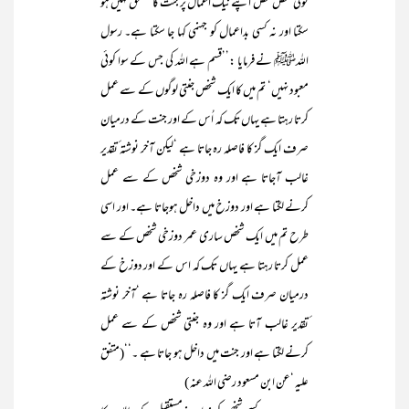
کوئی شخص محض اپنے نیک اعمال پر جنت کا مستحق نہیں ہو
سکتا اور نہ کسی بداعمال کو جہنمی کہا جا سکتا ہے۔ رسول
اللہﷺ نے فرمایا :’’قسم ہے اللہ کی جس کے سوا کوئی
معبود نہیں‘ تم میں کا ایک شخص جنتی لوگوں کے سے عمل
کرتا رہتا ہے یہاں تک کہ اُس کے اور جنت کے درمیان
صرف ایک گز کا فاصلہ رہ جاتا ہے ‘لیکن آخر نوشتہ ٔتقدیر
غالب آجاتا ہے اور وہ دوزخی شخص کے سے عمل
کرنے لگتا ہے اور دوزخ میں داخل ہوجاتا ہے۔ اور اسی
طرح تم میں ایک شخص ساری عمر دوزخی شخص کے سے
عمل کرتا رہتا ہے یہاں تک کہ اس کے اور دوزخ کے
درمیان صرف ایک گز کا فاصلہ رہ جاتا ہے ‘آخر نوشتہ
ٔتقدیر غالب آتا ہے اور وہ جنتی شخص کے سے عمل
کرنے لگتا ہے اور جنت میں داخل ہو جاتا ہے ۔‘‘(متفق
علیہ ‘عن ابن مسعود رضی اللہ عنہ )