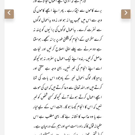
لازم ہے کہ آدمی اچھے اعمال بجا لائے اور
برے کاموں سے بچتا رہے ۔ پھر اپنے اچھے کاموں کی
وجہ سے اس میں عجب پیدا نہ ہو اور نہ وہ بداَعمال لوگوں
سے نفرت کرے۔ بداَعمال لوگوں کی برائیوں کو پسند نہ
کرے مگر ان کے انجام کو یقینی طور پر برا نہ سمجھے۔ہوسکتا
ہے وہ مرنے سے پہلے اپنی اصلاح کر لیں اور نجات
حاصل کر لیں۔بندہ اپنے نیک اعمال پر مغرور نہ ہو کیونکہ
اسے اپنے انجام کی خبر نہیں۔ یہی وجہ ہے متقی اور
پرہیزگار لوگ اَعمالِ خیر کے باوجود اس بات کی تمنا
کرتے ہیں اور اللہ تعالیٰ سے دعا کرتے ہیں کہ ان کی موت
اچھے اعمال کرتے ہوئے آئے ‘کیونکہ کسی شخص کو خبر
نہیں کہ اس کا انجام کیسا ہو گا۔ جنت اس کے لیے تیار
ہے یا وہ عذاب کا نشانہ بنے گا۔ یہی مطلب ہے اس
حکیمانہ قول کا کہ راہ راست امید اور بیم کے درمیان ہے۔