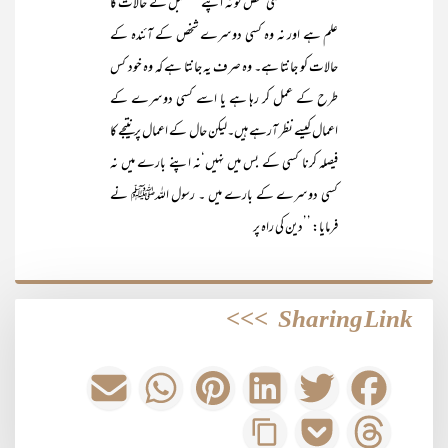
کسی شخص کو نہ اپنے مستقبل کے حالات کا
علم ہے اور نہ وہ کسی دوسرے شخص کے آئندہ کے
حالات کو جانتا ہے۔ وہ صرف یہ جانتا ہے کہ وہ خود کس
طرح کے عمل کر رہا ہے یا اسے کسی دوسرے کے
اعمال کیسے نظر آرہے ہیں۔لیکن حال کے اعمال پر نتیجے کا
فیصلہ کرنا کسی کے بس میں نہیں‘نہ اپنے بارے میں نہ
کسی دوسرے کے بارے میں ۔ رسول اللہﷺ نے
فرمایا: ’’دین کی راہ پر
>>>
Sharing Link