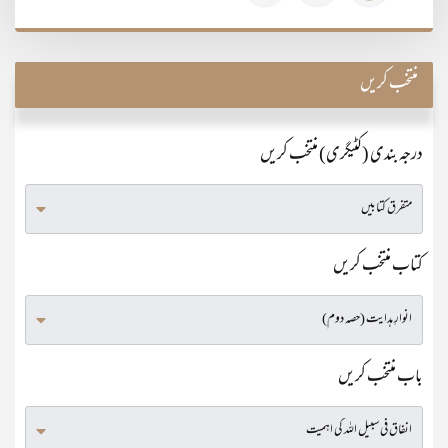
منتخب کریں
درجہ بندی (کٹیگری) منتخب کریں
کتاب منتخب کریں
باب منتخب کریں