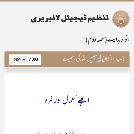
انوارِ ہدایت (حصہ دوم)
باب:
انفاق فی سبیل اللہ کی اہمیت
393 /
اچھے اَعمال اور غرہ