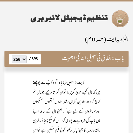
انوارِ ہدایت (حصہ دوم)
باب:
انفاق فی سبیل اللہ کی اہمیت
393 /
آیت ۲۱۵ میں فرمایا: ’’ وہ آپؐ سے پوچھتے
ہیں کہ مال کیسے خرچ کریں؟ توان کو بتا دیجیے جو مال تم
خرچ کرو وہ والدین‘ قریبی رشتہ داروں‘ یتیموں‘ مسکینوں
اور مسافروں کے لیے ہے‘‘۔ یعنی مال کے ساتھ اپنے
ماں باپ کی ضروریات پوری کرو ‘ان کو نفع پہنچائو۔ قریبی
رشتہ داروں کا بھی خیال رکھو ‘ کوئی یتیم مسکین ہے تو اس