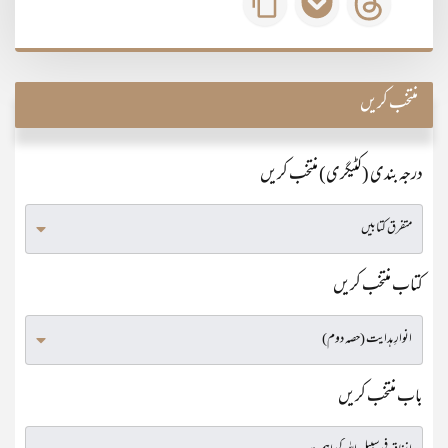
منتخب کریں
درجہ بندی (کٹیگری) منتخب کریں
کتاب منتخب کریں
باب منتخب کریں