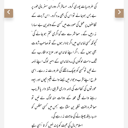
کی ضروریات پوری کرو۔ مسافر اگر دورانِ سفر مالی طور پر
بے بس ہو جائے تو اس کی بھی مدد کرو۔ اس آیت کے
تقاضوں پر عمل کی صورت میں کسی کے والدین بے سہارا
نہ رہیں گے۔ معاشرے سے گداگری ختم ہو جائے گی‘
کیونکہ کسی خاندان میں اگر نادار ہوں گے تو صاحب ثروت
بھی ہوں گے ۔اگر اپنے خاندان اور عزیز و اقارب کے
تنگ دست لوگوں کی مدد خاندان کے امیر لوگ اپنے ذمہ
لے لیں تو کسی کو بھیک مانگنے کی ضرورت نہ رہے۔ اسی
طرح اپنے قرب و جوار میں بسنے والے یتیم بچوں اور بیوہ
عورتوں کی کفالت کی ذمہ داری قریبی رشتہ دار یا قریب
رہنے والے گلی محلہ کے دولت مند لوگ لے لیں تو
معاشرہ جنت نظیر بن سکتا ہے ‘جس میں کسی مفلس کو
دربدر ہاتھ پھیلانے کی حاجت نہ رہے گی۔
اسلام مال کی محبت کو پسند نہیں کرتا ‘اسی لیے