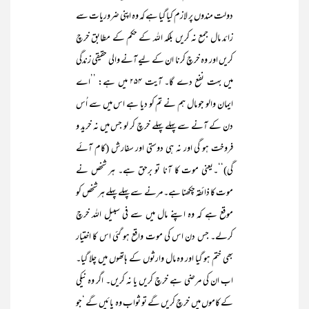
دولت مندوں پر لازم کیا گیا ہے کہ وہ اپنی ضروریات سے
زائد مال جمع نہ کریں بلکہ اللہ کے حکم کے مطابق خرچ
کریں اور وہ خرچ کرنا ان کے لیے آنے والی حقیقی زندگی
میں بہت نفع دے گا۔ آیت ۲۵۴ میں ہے: ’’اے
ایمان والو جو مال ہم نے تم کو دیا ہے اس میں سے اُس
دن کے آنے سے پہلے پہلے خرچ کر لو جس میں نہ خرید و
فروخت ہو گی اور نہ ہی دوستی اور سفارش (کام آئے
گی)‘‘۔یعنی موت کا آنا تو برحق ہے۔ ہر شخص نے
موت کا ذائقہ چکھنا ہے۔ مرنے سے پہلے پہلے ہر شخص کو
موقع ہے کہ وہ اپنے مال میں سے فی سبیل اللہ خرچ
کرلے۔ جس دن اس کی موت واقع ہو گئی اس کا اختیار
بھی ختم ہو گیا اور وہ مال وارثوں کے ہاتھوں میں چلا گیا۔
اب ان کی مرضی ہے خرچ کریں یا نہ کریں۔ اگر وہ نیکی
کے کاموں میں خرچ کریں گے تو ثواب وہ پائیں گے ‘جو