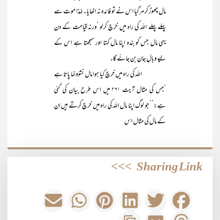
مال چھوڑ کر مر گیا اس نے تو فائدہ نہ اٹھایا۔ لہٰذا موت سے
پہلے پہلے اللہ کی راہ میں خرچ کرلو ‘ورنہ قیامت کے دن
یہی مال جس کو بندہ اپنا مال کہتا اور سمجھتا ہے اس کے
لیے وبالِ جان بن جائے گا۔
اللہ کی راہ میں خرچ کیا ہوا مال نشوونما پاتا ہے
‘جس کی مثال آیت ۲۶۱ میں اس طرح بیان کی گئی
ہے:’’ جو لوگ اپنا مال اللہ کی راہ میں خرچ کرتے ہیں ان
کے مال کی مثال اس
>>>
Sharing Link