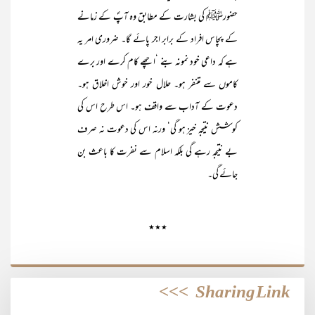
حضورﷺ کی بشارت کے مطابق وہ آپؐ کے زمانے
کے پچاس افراد کے برابر اجر پائے گا۔ ضروری امر یہ
ہے کہ داعی خود نمونہ بنے ‘اچھے کام کرے اور برے
کاموں سے متنفر ہو۔ حلال خور اور خوش اخلاق ہو۔
دعوت کے آداب سے واقف ہو۔ اس طرح اس کی
کوشش نتیجہ خیز ہو گی‘ ورنہ اس کی دعوت نہ صرف
بے نتیجہ رہے گی بلکہ اسلام سے نفرت کا باعث بن
جائے گی۔
٭٭٭
>>>
Sharing Link