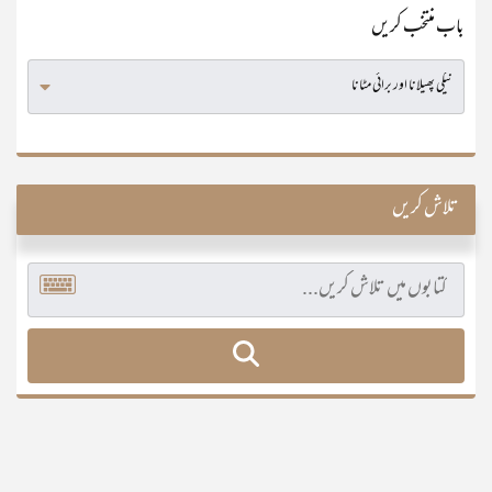
باب منتخب کریں
تلاش کریں