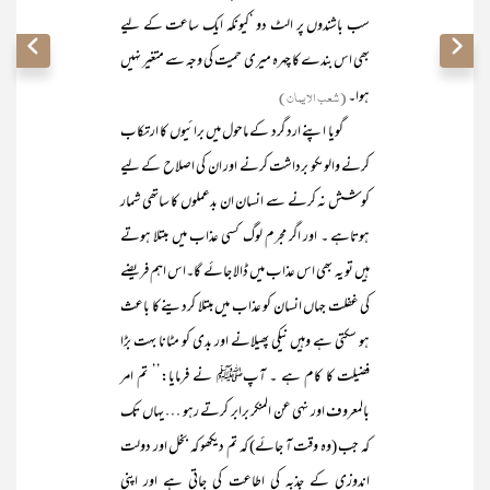
سب باشندوں پر الٹ دو ‘کیونکہ ایک ساعت کے لیے
بھی اس بندے کا چہرہ میری حمیت کی وجہ سے متغیر نہیں
ہوا۔
(شعب الایمان)
گویا اپنے ارد گرد کے ماحول میں برائیوں کا ارتکاب
کرنے والوںکو برداشت کرنے اور ان کی اصلاح کے لیے
کوشش نہ کرنے سے انسان ان بدعملوں کا ساتھی شمار
ہوتاہے ۔ اور اگر مجرم لوگ کسی عذاب میں مبتلا ہوتے
ہیں تو یہ بھی اس عذاب میں ڈالا جائے گا۔اس اہم فریضے
کی غفلت جہاں انسان کو عذاب میں مبتلا کردینے کا باعث
ہو سکتی ہے وہیں نیکی پھیلانے اور بدی کو مٹانا بہت بڑا
فضیلت کا کام ہے ۔ آپﷺ نے فرمایا:’’ تم امر
بالمعروف اور نہی عن المنکر برابر کرتے رہو … یہاں تک
کہ جب (وہ وقت آ جائے) کہ تم دیکھو کہ بخل اور دولت
اندوزی کے جذبہ کی اطاعت کی جاتی ہے اور اپنی