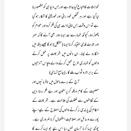
خواہشات کا اتباع کیا جاتا ہے اور بس دنیا ہی کو مقصود بنا
لیا گیا ہے اور ہر شخص خود رائی اور خودبینی کا شکار ہو گیا
ہے تو اس وقت بس اپنی ذات ہی کی فکر کرو اور عوام کو
چھوڑ دو۔کیونکہ تمہارے بعد ایسا دور بھی آئے گا کہ صبر
اور ثابت قدمی اختیار کرنا ایسا (مشکل) ہو گا جیسے ہاتھ میں
انگارہ لے لینا۔ ان دنوں میں شریعت پر عمل کرنے
والوں کو تمہاری طرح عمل کرنے والے پچاس آدمیوں
کے برابر اجر و ثواب ملے گا ۔(جامع ترمذی)
آج کے برے ماحول میں نافرمانیوں اور
معصیت کے کام دیکھ کر پرسکون اور بے فکر رہنا دین
کے تقاضوں سے غفلت کی علامت ہے۔ شریعت کے
احکام کی پابندی نہ کرنے والوں کی اصلاح کے لیے اپنے
پورے وسائل اور صلاحیت استعمال کرنا ضروری ہے۔
چونکہ ایسا کرنا آسان نہیں رہا اس لیے جو ایسا کرے گا