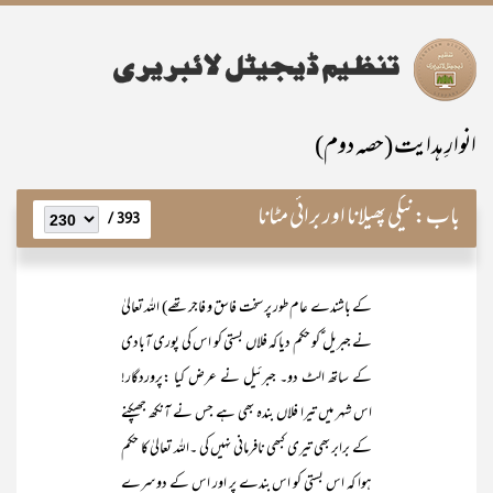
انوارِ ہدایت (حصہ دوم)
باب:
نیکی پھیلانا اور برائی مٹانا
393 /
کے باشندے عام طور پر سخت فاسق و فاجر تھے) اللہ تعالیٰ
نے جبریل ؑکو حکم دیا کہ فلاں بستی کو اس کی پوری آبادی
کے ساتھ الٹ دو۔ جبرئیل نے عرض کیا :پروردگار!
اس شہر میں تیرا فلاں بندہ بھی ہے جس نے آنکھ جھپکنے
کے برابر بھی تیری کبھی نافرمانی نہیں کی ۔اللہ تعالیٰ کا حکم
ہوا کہ اس بستی کو اس بندے پر اور اس کے دوسرے