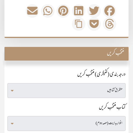
منتخب کریں
درجہ بندی (کٹیگری) منتخب کریں
کتاب منتخب کریں