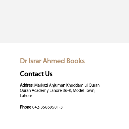
Dr Israr Ahmed Books
Contact Us
Addres:
Markazi Anjuman Khuddam ul Quran
Quran Academy Lahore 36-K, Model Town,
Lahore
Phone
042-35869501-3