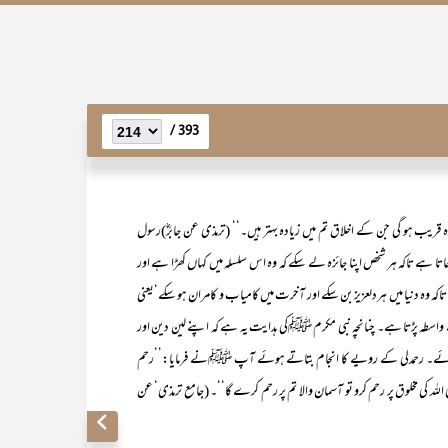
393 /
قریب ہو گی جن کے اخلاق تم میں زیادہ بہتر ہیں۔‘‘ (ترمذی عن جابرؓ)رسول
اتا ہے تاکہ ہر شخص اپنا جائزہ لے سکے کہ وہ اس سلسلہ میں کہاں کھڑا ہے اور
وہ دنیا میں ہردلعزیز بن سکے اور آخرت میں کامیاب و کامران ہو سکے‘یعنی
طہ پڑتا ہے۔ چنانچہ نبی مکرم ﷺکی ہدایت یہ ہے کہ اپنے لین دین اور
ہ کی جائے۔ رحمدلی کے رویے کا انجام بتاتے ہوئے آپ ﷺنے فرمایا:’’رحم
لہ کی مخلوق پر رحم کرو تو آسمان والا تم پر رحم کرے گا‘‘۔ (جامع ترمذی‘ عن