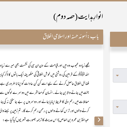
انوارِ ہدایت (حصہ دوم)
باب:
اُسوئہ حسنہ اور اسلامی اخلاق
مجھے زیادہ محبوب وہ ہیں اور قیامت کے دن ان ہی کی نشست بھی میرے زیادہ 
اللہﷺ کے فرامین کی روشنی میں خوش اخلاقی کی مظہر چند ایک باتوں کا ذکر کیا ج
فضائل اخلاق حاصل کرنے کے لیے اسے کن کن عادات کو اپنانا ضروری ہے تاکہ 
جنت میں جانے والا بن جائے۔ انسان کو معاشرے میں دوسرے لوگوں سے واس
معاملات میں رحم دلی کا طریقہ اپنایا جائے اور دوسروں پر بے جا سختی ن
کرنے والوں اور ترس کھانے والوں پر رحمن رحم کرے گا۔ تم زمین پر بسنے والی ال
عبداللہؓ بن عمرو بن العاص) اس حدیث کا ترجمہ بصورتِ شعر یوں کیا گیا ہے: