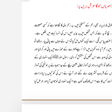
ا مہرباں ہو گا عرش بریں پر!
لوق چرند پرند بھی رحم کے مستحق ہیں۔یہ رحم دلی کا تقاضا ہے کہ کسی مصیبت
ے۔ سچ تو یہ ہے کہ جس شخص میں یہ جذبہ نہیں اس کی انسانیت میں نقص ہے۔
 سخت پیاس لگی۔ اسے ایک کنواں مل گیاتو اس نے وہاں سے پانی پیا۔ دیکھا تو
رحم آیا‘وہ کنویں میں اترا‘اپنے چمڑے کے موزے میں پانی بھر کر لایا اور
 رحم دلی کی وجہ سے اس شخص کی بخشش کر دی۔رسول اللہﷺ ایک انصاری کے
و ایسی درد بھری آواز نکالی جیسی بچے کے جدا ہوجانے پر اونٹنی کی آواز
س کے قریب تشریف لے گئے اور آپؐ نے اس کی کنوتیوں پر اپنا دست
ٹ کس کا ہے؟ اس کا مالک کون ہے؟ ایک انصاری نوجوان آیا اور عرض کیا