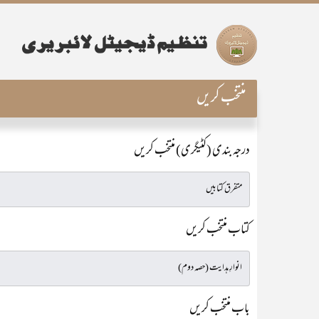
منتخب کریں
درجہ بندی (کٹیگری) منتخب کریں
کتاب منتخب کریں
باب منتخب کریں