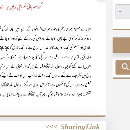
کرو مہربانی تم اہل زمیں پر خد
اس سے معلوم ہوا کہ رحم کا وطیرہ صرف انسانوں کے لیے نہیں‘بلکہ اللہ کی مخ
زدہ کو دیکھ کر آدمی بے چین ہو جائے اور اس کی مدد کے لیے آمادہ ہو جائ
بخاری اور مسلم کی ایک روایت کا خلاصہ اس طرح ہے کہ ایک آدمی کو چلتے چلتے
وہاں ایک کتاپیاس سے بے کل ہے اور گیلی مٹی چاٹ رہا ہے۔ آدمی کے دل میں 
اس پیاسے کتے کو پلایا۔ رسول اللہﷺ فرماتے ہیں کہ اللہ تعالیٰ نے اس
باغ میں تشریف لے گئے ۔ وہاں ایک اونٹ تھا‘جب اس اونٹ نے آپؐ کو دیکھا ت
نکلتی ہے اور اس کی آنکھوں سے آنسوبھی جاری ہوگئے۔ رسول اللہﷺ ا
شفقت پھیرا۔ وہ اونٹ خاموش ہو گیا۔ پھر آپﷺ نے دریافت فرمایا:یہ اون
>>>
Sharing Link