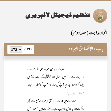
انوارِ ہدایت (حصہ دوم)
باب:
الاقتصاد فِی العِبادۃ
393 /
حضرت جابر بن سمرہ رضی اللہ عنہ سے
روایت ہے : ’’میں رسول اللہﷺ کے ساتھ نمازیں
پڑھا کرتا تھا ‘چنانچہ آپؐ کی نماز اور آپ ؐکا خطبہ درمیانہ
ہوتا۔‘‘
(مسلم)
عبادات میں شدت اور سختی نہ صرف منع ہے بلکہ
ہلاکت اور بربادی کا سبب ہے ۔ حضرت ابن مسعود رضی