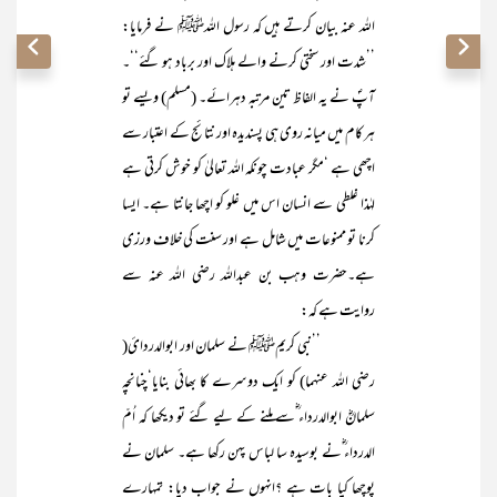
اللہ عنہ بیان کرتے ہیں کہ رسول اللہﷺ نے فرمایا:
’’شدت اور سختی کرنے والے ہلاک اور برباد ہو گئے‘‘۔
آپؐ نے یہ الفاظ تین مرتبہ دہرائے۔ (مسلم) ویسے تو
ہر کام میں میانہ روی ہی پسندیدہ اور نتائج کے اعتبار سے
اچھی ہے ‘مگر عبادت چونکہ اللہ تعالیٰ کو خوش کرتی ہے
لہٰذا غلطی سے انسان اس میں غلو کو اچھا جانتا ہے۔ ایسا
کرنا تو ممنوعات میں شامل ہے اور سنت کی خلاف ورزی
ہے۔حضرت وہب بن عبداللہ رضی اللہ عنہ سے
روایت ہے کہ:
’’نبی کریمﷺ نے سلمان اور ابوالدردائ(
رضی اللہ عنہما) کو ایک دوسرے کا بھائی بنایا‘چنانچہ
سلمانؓ ابوالدرداء ؓسے ملنے کے لیے گئے تو دیکھا کہ اُمّ
الدرداء ؓنے بوسیدہ سا لباس پہن رکھا ہے۔ سلمان نے
پوچھا کیا بات ہے ؟انہوں نے جواب دیا: تمہارے