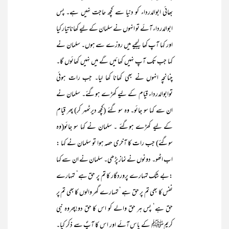
بھائی ابوالدرداء کو دنیا سے کچھ حاجت نہیں ہے۔ پس
ابوالدرداء آئے تو انہوں نے سلمان کے لیے کھانا تیار کیا
اور کہا آپ کھا لیجیے میں روزے سے ہوں۔ سلمان نے
کہا جب تک آپ نہیں کھائیں گے میں نہیں کھائوں گا۔
چنانچہ انہوں نے بھی کھانا کھا لیا۔ جب رات ہوئی
توابوالدرداء قیام کے لیے کھڑے ہوگئے۔ سلمان نے
ان سے کہا سو جائو۔ وہ سو گئے (کچھ دیرٹھہر کر) پھر قیام
کے لیے کھڑے ہوگئے ۔ سلمان نے کہا سو جائو(وہ
سوگئے) جب رات کا آخری حصہ ہوا تو سلمان نے کہا :
اب اٹھو۔ دونوں نے نماز پڑھی۔ سلمان نے ان سے کہا
:بے شک تمہارے پروردگار کا تم پر حق ہے‘ تمہارے
نفس کا بھی تم پر حق ہے ‘ تمہارے گھر والوں کا بھی تم پر
حق ہے‘ پس ہر حق والے کو اس کا حق دو!پھروہ نبی
کریمﷺ کے پاس آئے اور اس کا آپؐ سے ذکر کیا۔