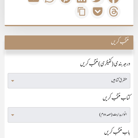
منتخب کریں
درجہ بندی (کٹیگری) منتخب کریں
کتاب منتخب کریں
باب منتخب کریں