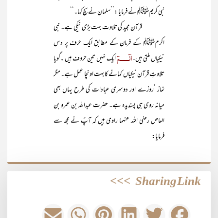
نبی کریمﷺ نے فرمایا :’’سلمان نے سچ کہا۔‘‘
قرآن مجید کی تلاوت بہت بڑی نیکی ہے۔ نبی
اکرمﷺ کے فرمان کے مطابق ایک حرف پر دس
الٓــــــمٓ
نیکیاں ملتی ہیں-
ایک نہیں تین حروف ہیں ۔گویا
تلاوتِ قرآن نیکیاں کمانے کا بہت اونچا عمل ہے۔ مگر
نماز ‘روزے اور دوسری عبادات کی طرح یہاں بھی
میانہ روی ہی پسندیدہ ہے۔ حضرت عبداللہ بن عمرو بن
العاص رضی اللہ عنہما راوی ہیں کہ آپؐ نے مجھ سے
فرمایا:
>>>
Sharing Link