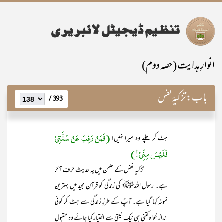
انوارِ ہدایت (حصہ دوم)
باب:
تزکیۂ نفس
393 /
(فَمَنْ رَغِبَ عَنْ سُنَّتِیْ
ہٹ کر چلے وہ میرا نہیں!
فَلَیْسَ مِنِّیْ!)
تزکیہ نفس کے ضمن میں یہ حدیث حرفِ آخر
ہے۔ رسول اللہﷺ کی زندگی کو قرآن مجید میں بہترین
نمونہ کہا گیا ہے۔ آپؐ کے طرزِ زندگی سے ہٹ کر کوئی
انداز خواہ کتنی ہی نیک نیتی سے اختیار کیا جائے وہ مقبول