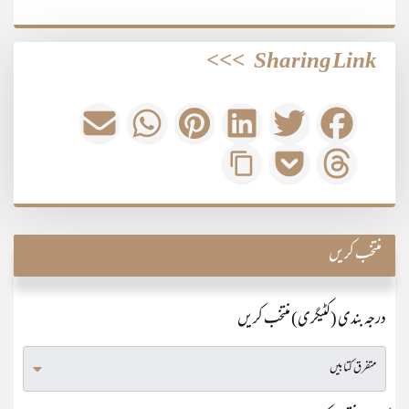
>>>
Sharing Link
منتخب کریں
درجہ بندی (کٹیگری) منتخب کریں