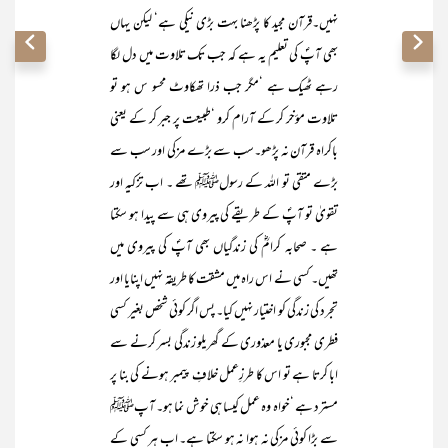
نہیں۔قرآن مجید کا پڑھنا بہت بڑی نیکی ہے‘ لیکن یہاں
بھی آپؐ کی تعلیم یہ ہے کہ جب تک تلاوت میں دل لگا
رہے ٹھیک ہے ‘مگر جب ذرا تھکاوٹ محسو س ہو تو
تلاوت مؤخر کر کے آرام کرو ‘طبیعت پر جبر کر کے یعنی
باکراہ قرآن نہ پڑھو۔سب سے بڑے مزکی اور سب سے
بڑے متقی تو اللہ کے رسولﷺ تھے ۔ اب تزکیہ اور
تقویٰ تو آپؐ کے طریقے کی پیروی ہی سے پیدا ہو سکتا
ہے ۔ صحابہ کرامؓ کی زندگیاں بھی آپؐ کی پیروی میں
تھیں۔ کسی نے اس راہ میں مشقت کا طریقہ نہیں اپنایا اور
تجرد کی زندگی کو اختیار نہیں کیا۔ پس اگر کوئی شخص بغیر کسی
فطری مجبوری یا معذوری کے گھریلو زندگی بسر کرنے سے
ابا کرتا ہے تو اس کا طرزِعمل خلافِ پیمبر ہونے کی بنا پر
مسترد ہے ‘خواہ وہ عمل کیسا ہی خوش نما ہو۔ آپﷺ
سے بڑا کوئی مزکی نہ ہوا نہ ہو سکتا ہے۔ اب ہر کسی کے