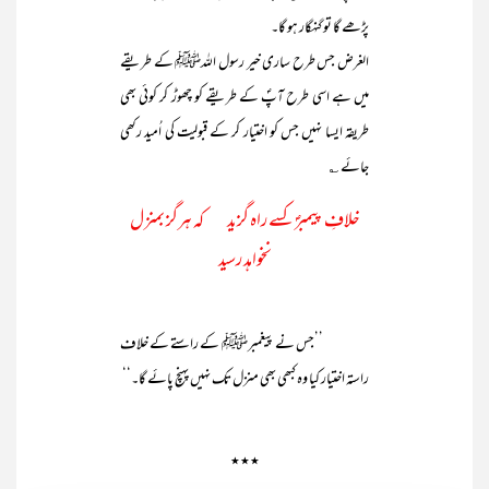
پڑھے گا تو گنہگار ہو گا۔
الغرض جس طرح ساری خیر رسول اللہﷺ کے طریقے
میں ہے اسی طرح آپؐ کے طریقے کو چھوڑ کر کوئی بھی
طریقہ ایسا نہیں جس کو اختیار کر کے قبولیت کی اُمید رکھی
جائے ؎
خلافِ پیمبرؐ کسے راہ گزید کہ ہرگز بمنزل
نخواہد رسید
’’جس نے پیغمبرﷺ کے راستے کے خلاف
راستہ اختیار کیا وہ کبھی بھی منزل تک نہیں پہنچ پائے گا۔‘‘
٭٭٭