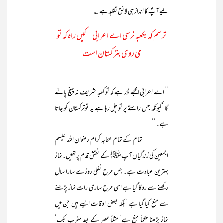
لیے آپؐ کا انداز ہی لائق تقلید ہے ؎
ترسم کہ بکعبہ نرسی اے اعرابی کیں راہ کہ تو
می روی بترکستان است
’’اے اعرابی! مجھے ڈر ہے کہ تو کعبہ شریف نہ پہنچ پائے
گا ‘کیونکہ جس راستے پر تو چل رہا ہے یہ توترکستان کو جاتا
ہے۔‘‘
تمام کے تمام صحابہ کرام رضوان اللہ علیہم
اجمعین کی زندگیاں آپﷺ کے نقش قدم پر تھیں۔نماز
بہترین عبادت ہے۔ جس طرح نفلی روزے سارا سال
رکھنے سے روکا گیا ہے اسی طرح ساری رات نماز پڑھنے
سے منع کیا گیا ہے ‘بلکہ بعض اوقات ایسے ہیں جن میں
نماز پڑھنا حکماً منع ہے‘ مثلاً عصر کے بعد مغرب تک‘