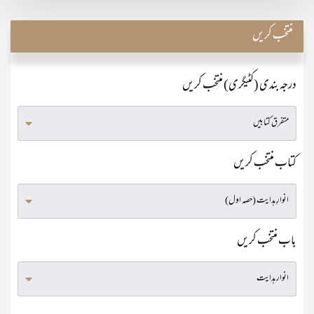
منتخب کریں
درجہ بندی (کٹیگری) منتخب کریں
کتاب منتخب کریں
باب منتخب کریں