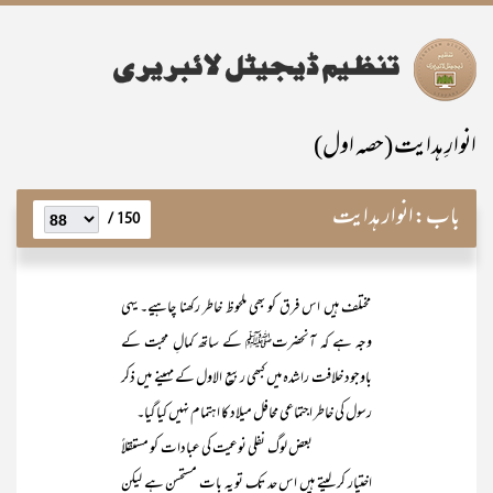
انوارِ ہدایت (حصہ اول)
باب:
انوار ہدایت
150 /
مختلف ہیں اس فرق کو بھی ملحوظ خاطر رکھنا چاہیے۔ یہی
وجہ ہے کہ آنحضرتﷺ کے ساتھ کمالِ محبت کے
باوجود خلافت راشدہ میں کبھی ربیع الاول کے مہینے میں ذکر
رسول کی خاطر اجتماعی محافل میلاد کا اہتمام نہیں کیا گیا۔
بعض لوگ نفلی نوعیت کی عبادات کو مستقلاً
اختیار کر لیتے ہیں اس حد تک تو یہ بات مستحسن ہے لیکن