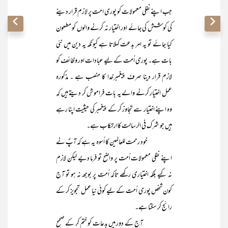
جب اپنے نفلی معمولات کو پوری امت پر لازم قرار دینے
کی کوشش کی جائے اور اختیار نہ کرنے والوں کو مطعون
کیا جائے تو یہ امر بدعت کہلاتا ہے کیونکہ یہ دین میں نئی
بات ہے۔ پوری اُمت کے لیے عبادات اور وظائف کو
لازم قرار دینا صرف پیغمبرخدا کا منصب ہے ۔ مذکورہ
عمل اختیار کرنے والے یہ بات فراموش کر دیتے ہیں کہ
وہ اپنے اختیار سے تجاوز کر کے پیغمبر کی حیثیت اپنا رہے
ہیں جو شرک فی الرسالت کاارتکاب ہے۔
خود رحمت للعالمین کا اُسوہ یہ ہے کہ آپؐ نے
اپنے نفلی معمولات اُمت پر واضح تو فرما دیے لیکن لازم
نہ کیے بلکہ اختیاری رکھے تاکہ اُمت پر بوجھ نہ ہو تو آج
کون شخص پوری اُمت کے لیے کوئی نیا عمل تجویز کر کے
رائج کر سکتا ہے۔
آج کے دور میں بدعات کو ختم کر کے صحیح