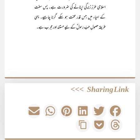
اسلامی طرزِ زندگی اپنانے کی ضرورت ہے۔ پس سنت
کے احیاء میں جس قدر محنت ہو سکے ‘کرنا چاہیے۔ یہی
طریقہ حصولِ حبِّ رسولؐ کے لیے مستند اور مجرب ہے۔
>>>
Sharing Link