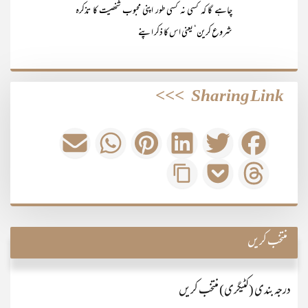
چاہے گا کہ کسی نہ کسی طور اپنی محبوب شخصیت کا تذکرہ
شروع کرین‘ یعنی اس کا ذکر اپنے
>>>
Sharing Link
منتخب کریں
درجہ بندی (کٹیگری) منتخب کریں