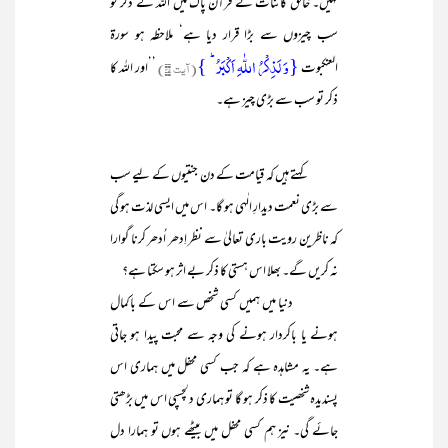
نہیں۔ خالق کائنات نے قرآن پاک میں اللہ کے ذکر کو
سب چیزوں سے بڑا قرار دیا ہے‘ ملاحظہ ہو سورۃ
{وَ لَذِکۡرُ اللّٰہِ اَکۡبَرُ ؕ
}
العنکبوت
(آیت ۴۵)
’’اور اللہ کا
ذکر تو سب سے بڑی چیز ہے۔
کہتے ہیں کہ قیامت کے دن جنتیوں کے لیے سب
سے بڑی نعمت دیدارِ الٰہی ہو گا۔ اس میں ایسی لذت ہو گی
کہ ناظرین رویت باری تعالیٰ سے نظر اِدھر اُدھر کرنا گوارا
نہ کریں گے۔ بھلا اس ہستی کا ذکر بے اثر ہو سکتا ہے؟
دنیا میں ہمیں کسی شخص سے اس کے باکمال
ہونے یا باکردار ہونے کی وجہ سے محبت پیدا ہو جاتی
ہے۔ یہ مشاہدہ ہے کہ جب کسی محفل میں ہماری اس
پسندیدہ شخصیت کا ذکر ہو گا تو ہماری دلچسپی اس میں بڑھتی
جائے گی۔ نیز ہم کسی محفل میں بیٹھے ہوں تو ہمارا دل