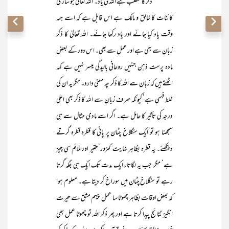
ذکر کا مطلب ہے اللہ کی یاد۔ اللہ تعالیٰ جو ساری
کائنات کا خالق و مالک ہے اس قابل ہے کہ اسے ہمہ
وقت یاد کیا جائے اور یاد رکھا جائے۔ اللہ تعالیٰ کا ذکر
زبان سے بھی ہے اور عمل سے بھی۔ اس دور کے بعض
مادہ پرست ذہن جنہیں روحانی بالیدگی میسر نہیں ہے کہہ
اٹھتے ہیں کہ زبان سے اللہ کا ذکر چہ معنی دارد۔ مگر یہ ان کی
غلط فہمی ہے‘ کیونکہ صرف زبان سے اللہ کا ذکر بھی اعلیٰ
درجہ کی تأثیر کا حامل ہے۔ اگر اسے مادی مثال سے ہی
سمجھنا ہو تو ایک سنگلاخ چٹان پر پانی کا قطرہ قطرہ گرتے
دیکھئے۔ یہ قطرہ بظاہر نہایت کمزور‘حقیر اور ملائم سی چیز
ہے‘ مگر جب یہ لگاتار ایک مدت تک ایک ہی جگہ گرتا
رہے تو سنگلاخ چٹان میں سوراخ کر دیتا ہے۔ معلوم ہوا
کہ بعض اوقات بظاہر چھوٹا سا عمل پیہم مشق سے حیرت
انگیز نتائج پیدا کرتا ہے اور پھر ذکر اللہ تو چھوٹا عمل بھی