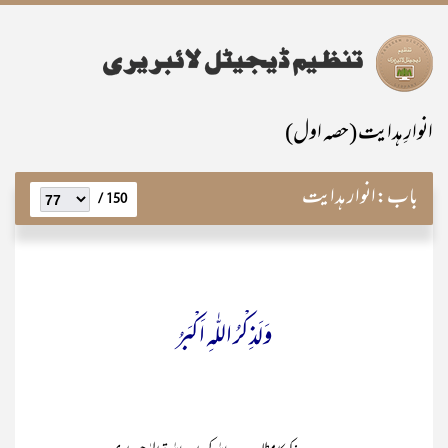
انوارِ ہدایت (حصہ اول)
باب:
انوار ہدایت
150 /
وَلَذِکْرُ اللّٰہِ اَکْبَرُ