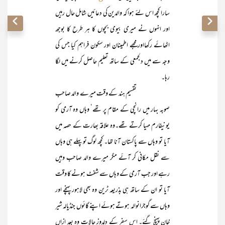
سارا کچھ اس لئے ہوا کہ والدین کی دعائیں شامل حال رہیں
اور انہوں نے میری بیوی بچوں کا ہر طرح کا بوجھ
اٹھائے رکھااور مجھے اطمینان اور سکون فراہم کیا جس کی
وجہ سے میں دلجمعی کے ساتھ تعلیم حاصل کرنے میں لگا
رہا۔
تقسیم ہند کے وقت میرے والد صاحب
صوبہ بہار میں رانچی کے مقام پر تھے‘ وہاں وہ آرمی کو
یونیفارم مہیا کرتے تھے۔وہ علاقہ بھارت کے حصہ میں
آیا تو وہاں سے پاکستان آنا تھا۔ کچھ لوگ تو پہلے ہی وہاں
سے نقل مکانی کر آئے مگر میرے والد صاحب وہیں
رہے اور جب آرمی کے وہاں سے شفٹ ہونے کا وقت
آیا تو ان کے ساتھ ہی بذریعہ ٹرین وہ بھی لاہور پہنچے اور
وہاں سے گوجرانوالہ ہوتے ہوئے اپنے گائوں جنڈیالہ شیر
خان پہنچ گئے۔ اس سفر کے دلدوز حالات وہ بعد ازاں