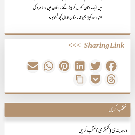
میں ایک دکان کھول کر بیٹھ گئے۔ دکان میں روز مرہ کی
اشیاء اور کپڑا بھی تھا۔ دکان کا مال کچھ شیخوپورہ
>>>
Sharing Link
منتخب کریں
درجہ بندی (کٹیگری) منتخب کریں