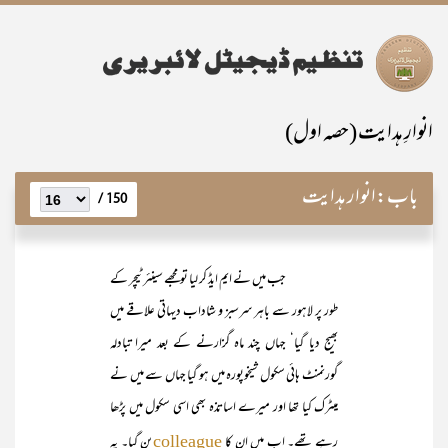
انوارِ ہدایت (حصہ اول)
باب:
انوار ہدایت
150 /
جب میں نے ایم ایڈ کر لیا تو مجھے سینئر ٹیچر کے
طور پر لاہور سے باہر سرسبز و شاداب دیہاتی علاقے میں
بھیج دیا گیا‘ جہاں چند ماہ گزارنے کے بعد میرا تبادلہ
گورنمنٹ ہائی سکول شیخوپورہ میں ہو گیا جہاں سے میں نے
میٹرک کیا تھا اور میرے اساتذہ بھی اسی سکول میں پڑھا
رہے تھے۔ اب میں ان کا
بن گیا۔ یہ
colleague