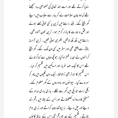
سنایا کرتے تھے اور اسے اللہ تعالیٰ کی خصوصی مدد سمجھتے
تھے کہ وہ جان سلامت لے کر بہار سے پنجاب میں اپنے
گھر پہنچ گئے۔ جبکہ راستے میں ٹرین پر کئی خونی حملے ہوئے
اور قتل و غارت کا بازار گرم ہوا۔ ٹرین خون آلود تھی۔
راستے میں جگہ جگہ لاشیں بکھری ہوئی تھیں۔ ٹرین آہستہ
رفتار سے چلتی تھی اور سفر میں کئی دن لگ گئے۔ گھر پہنچ
کر انہوں نے سجدئہ شکر ادا کیا۔ جو کچھ وہاں سے کما کر لائے
تھے اس کا ایک حصہ غرباء اور مساکین میں تقسیم کر دیا ۔
اس تقسیم کا انداز بھی نرالا تھا۔ ایک دن گلیوں میں پھر کر
سروے کیا۔ بیوائوں اور ناداروں کے گھر معلوم کئے۔
اگلی رات تاریکی میں گھر سے نکلے۔ باری باری امداد کے
مستحق کا دروازہ کھٹکھٹاتے اور اُس کے ہاتھ میں رقم رکھ
دیتے اور چل دیتے۔ نہ اپناتعارف کراتے اور نہ ہی نام
بتاتے۔ تقسیم کے بعد جو رقم بچی اس کے ساتھ گائوں