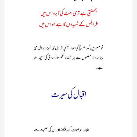
جھلکتی ہے تری امت کی آبرو اس میں
طرابلس کے شہیدوں کا ہے لہو اس میں
تو مسجد میں کہرام مچ گیا تھا۔ آنچہ از دل می خیزد بر دل می
ریزد۔ والا مضمون ہے ہر آئندہ نظم سوز درونی کی آئینہ دار
ہے۔
اقبال کی سیرت
علامہ موصوف کو دیکھنے اور ان کی صحبت سے