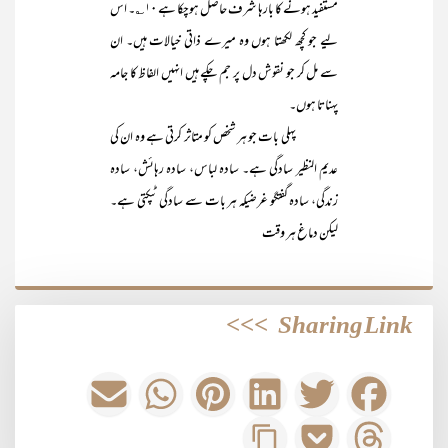
مستفید ہونے کا بارہا شرف حاصل ہوچکا ہے ۱۰؎۔ اس
لیے جو کچھ لکھتا ہوں وہ میرے ذاتی خیالات ہیں۔ ان
سے مل کر جو نقوش دل پر جم چکے ہیں انہیں الفاظ کا جامہ
پہناتا ہوں۔
پہلی بات جو ہر شخص کو متاثر کرتی ہے وہ ان کی
عدیم النظیر سادگی ہے۔ سادہ لباس، سادہ رہائش، سادہ
زندگی، سادہ گفتگو غرضیکہ ہر بات سے سادگی ٹپکتی ہے۔
لیکن دماغ ہر وقت
>>>
Sharing Link