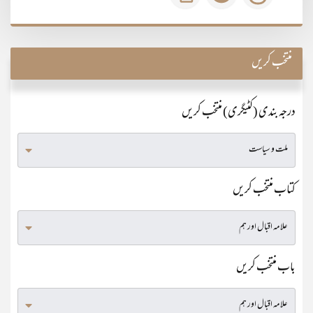
منتخب کریں
درجہ بندی (کٹیگری) منتخب کریں
کتاب منتخب کریں
باب منتخب کریں