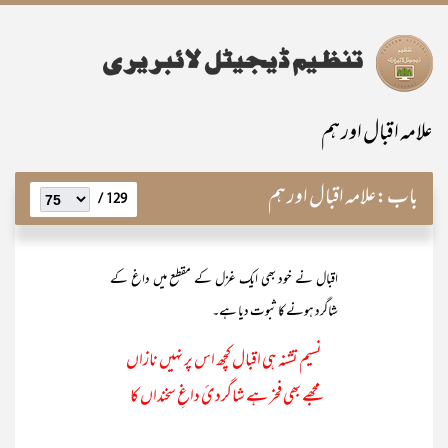
علامہ اقبال اور ہم
باب:
علامہ اقبال اور ہم
129 /
اقبال نے خود بھی ایک غزل کے مقطع میں داغ کے
شاگرد ہونے کا ثبوت دیا ہے۔
نسیم تشنہ ہی اقبال کچھ اس پر نہیں نازاں
مجھے بھی فخر ہے شاگردئ داغِ سخنداں کا