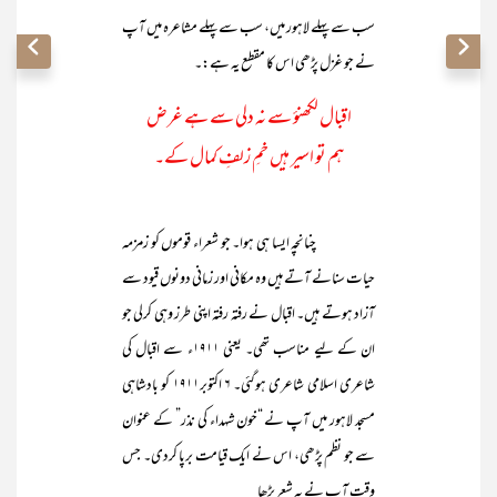
سب سے پہلے لاہور میں، سب سے پہلے مشاعرہ میں آپ
نے جو غزل پڑھی اس کا مقطع یہ ہے:۔
اقبال لکھنؤ سے نہ دلی سے ہے غرض
ہم تو اسیر ہیں خمِ زلفِ کمال کے۔
چنانچہ ایسا ہی ہوا۔ جو شعراء قوموں کو زمزمہ
حیات سنانے آتے ہیں وہ مکانی اور زمانی دونوں قیود سے
آزاد ہوتے ہیں۔ اقبال نے رفتہ رفتہ اپنی طرز وہی کرلی جو
ان کے لیے مناسب تھی۔ یعنی ۱۹۱۱ء سے اقبال کی
شاعری اسلامی شاعری ہوگئی۔ ۶ اکتوبر۱۹۱۱ کو بادشاہی
مسجد لاہور میں آپ نے “خون شہداء کی نذر” کے عنوان
سے جو نظم پڑھی، اس نے ایک قیامت برپا کردی۔ جس
وقت آپ نے یہ شعر پڑھا