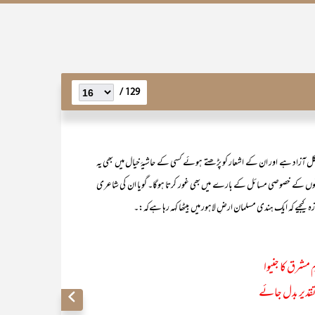
129 /
لکل آزاد ہے اور ان کے اشعار کو پڑھتے ہوئے کسی کے حاشیۂ خیال میں بھی یہ
لمانوں کے خصوصی مسائل کے بارے میں بھی غور کرتا ہوگا۔ گویا ان کی شاعری
یجیے کہ ایک ہندی مسلمان ارضِ لاہور میں بیٹھا کہہ رہا ہےکہ:۔
ِ مشرق کا جنیوا
تقدیر بدل جائے