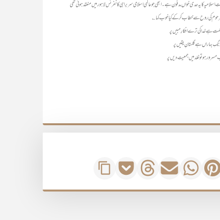
ِ اسلامیہ کا یہ حدی خواں مدفون ہے۔ ابھی جو عالمی اسلامی سربراہی کانفرنس لاہور میں منعقد ہوئی تھی
مرحوم کی روح سے خطاب کرکے کیا خوب کہا ؎
حمت ہے خدا کی ترے افکارِ مبیں پر
ا رنگِ بہاراں ہے گلستانِ یقیں پر
سرور ہو تو خلد میں جمعیتِ دیں پر