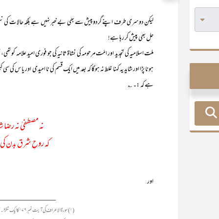
لیکن دوسری طرف اپنے گردوپیش سے بھی بے خبر نہیں ہے بلکہ حالات کی نبض پ
حل بھی پیش کر رہا ہے!
ملت اسلامیہ کی تجدید اور امّت مرحومہ کی نشاۃ ثانیہ کی جو فوری امید علامہ 
ہونا پڑا اور شاید یہ کہنا غلط نہ ہوگا کہ بعد میں ایک قسم کی نا امیدی اور یاس کی
ہے کہ :۔ ؎
نہ مصطفیٰ نہ رضا ش
کہ روحِ شرق بدن کی
اور
_______________
(۱) سورۃ الاعراف کی آیت نمبر۱۷۶ کا ایک ٹکڑا۔ ترجمہ: ’’لیکن وہ تو زمین کی جانب ہی جھکتا چلا گیا‘‘