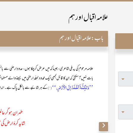
علامہ اقبال اور ہم
باب:
علامہ اقبال اور ہم
علامہ مرحوم کی یہ ملی شاعری، جیسا کہ میں عرض کرچکا ہوں، حدودِ ارضی سے با
بات نہیں آ سکتی کہ ان کا قائل کبھی ایک محدود خطّۂ ارضی میں بسنے والے مس
’’وَ لٰکِنَّہٗۤ اَخۡلَدَ اِلَی الۡاَرۡضِ ‘‘
کے ہر شائبے سے بالکل پاک ہے۔ اندازہ ک
(۱)
طہران ہو گر عالم
شاید کرۂ ارض کی 