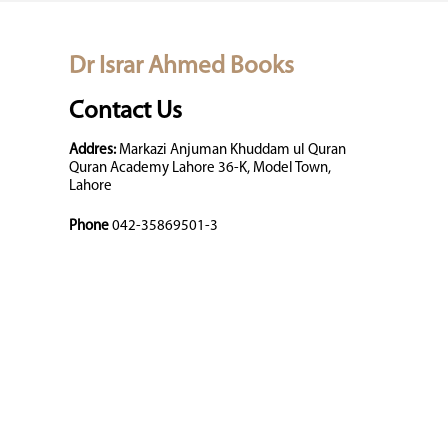
Dr Israr Ahmed Books
Contact Us
Addres:
Markazi Anjuman Khuddam ul Quran
Quran Academy Lahore 36-K, Model Town,
Lahore
Phone
042-35869501-3