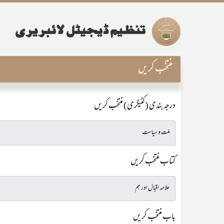
منتخب کریں
درجہ بندی (کٹیگری) منتخب کریں
کتاب منتخب کریں
باب منتخب کریں