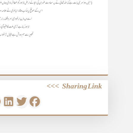
(۲) یہ دوسری بات ہے کہ اللہ تعالیٰ نے یہ سعادت طہران کی بجائے ارضِ لاہور کو عطا فرما دی جہاں ملت
اس کے موقع پر جناب وقار انبالوی نے علامہ 
اے دیدۂ بیدارِ خودی! مردِ قلندر! ر
لاہورؔ بنا ہے تری ملت کا جنیواؔ کی
تعبیر سے ہم دوش ہے اقبال ترا خواب م
>>>
Sharing Link