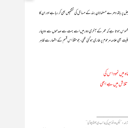
ر ہاتھ دھرے مسلمانانِ ہند کے مسائل کی تشخیص بھی کر رہا ہے اور ان کا
کو تھی، محسوس ہوتا ہے کہ عمر کے آخری دور میں اسے بہت سے صدموں سے دو چار
 سی کیفیت بھی علامہ مرحوم پر طاری ہوگئی تھی، جو مثلاً اس قسم کے اشعار سے ظاہر
اہ میں نمود اس کی
 تلاش میں ہے ابھی
_____________