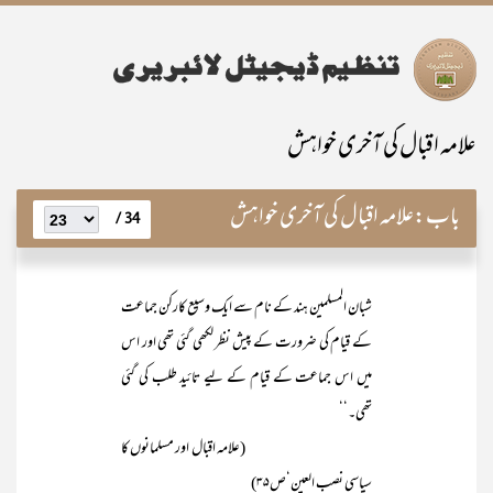
علامہ اقبال کی آخری خواہش
باب:
علامہ اقبال کی آخری خواہش
34 /
شبان المسلمین ہند کے نام سے ایک وسیع کارکن جماعت
کے قیام کی ضرورت کے پیش نظر لکھی گئی تھی اور اس
میں اس جماعت کے قیام کے لیے تائید طلب کی گئی
تھی۔‘‘
(علامہ اقبال اور مسلمانوں کا
سیاسی نصب العین‘ص۳۵)