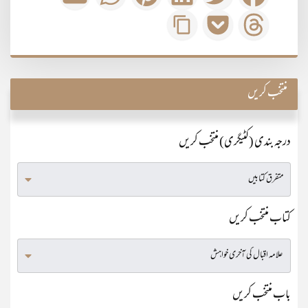
منتخب کریں
درجہ بندی (کٹیگری) منتخب کریں
کتاب منتخب کریں
باب منتخب کریں