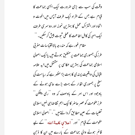
وقت کی سب سے بڑی ضرورت ایک ایسی جماعت کا
قیام ہے جس کے افراد ایک طرف آپس میں اخوت و
اتحاد اور اشتراکِ عمل کا بہترین نمونہ اور دوسری طرف
ایک امیر کی کامل اطاعت کا عملی ثبوت پیش کر سکیں۔ ‘‘
مقامِ غور ہے کہ مندرجہ بالااقتباسات مغربی
طرز کی جمہوری جماعت پر منطبق ہوتے ہیں یا ایک اصولی
اسلامی جماعت کی بہترین عکاسی پر مشتمل ہیں؟یہ علامہ
اقبال کی واقعیت پسندی کا بہت بڑا مظہر ہے کہ ریاست کی
سطح پر جمہوری اقدار کے بہت بڑے حامی ہونے کے
باوجود اور اس امر کے باوصف کہ وہ ’’ری پبلکن‘‘
طرزحکومت کو عصر ِحاضر کا ایک اہم تقاضاہی نہیں اسلامی
تعلیمات کے عین مطابق گردانتے ہیں‘‘،’’اصولی اسلامی
اعلائِ کلمۃ اللہ
حکومت کے قیام ‘‘ اور ’’
‘‘ کے لیے
قائم ہونے والی جماعت کے بارے میں ان کا ذہن