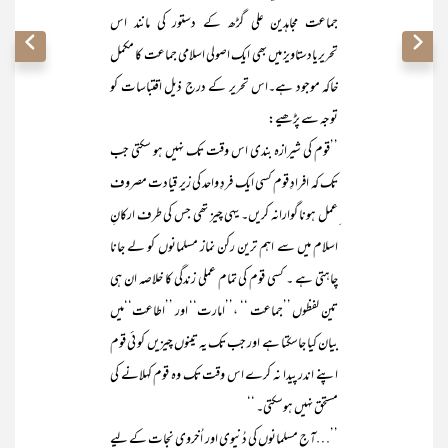
جماعت مجاہدین علی گڑھ کے دستور کی مانند اس
تحریریادستاویز میں بھی ایک اصولی اسلامی جماعت کا مکمل
خاکہ موجود ہے۔اس تحریر کے درج ذیل اقتباسات کو
توجہ سے پڑھیے:
’’قوم کی شیرازہ بندی اس وقت تک نہیں ہو سکتی جب
تک کہ افرادِ قوم کسی ایک فردِ واحد کی زیر قیادت مصروف
ِعمل ہونا گوارانہ کریں۔ یہی چیز تھی جس کی طرف ارکانِ
اسلام میں سے اہم ترین رکن نماز مسلمانوں کو لے جانا
چاہتی ہے ۔ کسی قوم کی تمام عملی زندگی کا خلاصہ ان ہی
تین لفظوں ’’جماعت ‘‘ ،’’امارت‘‘ اور ’’اطاعت‘‘میں
بیان کیا جاسکتا ہے اور جب تک یہ تینوں چیزیں کو ئی قوم
اپنے اندر پیدا نہ کرے اس وقت تک وہ قوم کہلانے کی
مستحق نہیں ہوسکتی۔ ‘‘
’’…آج مسلمانوں کی دُنیوی اور اُخروی نجات کے لیے