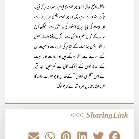
بالکل واضح تھا کہ ایسی جماعت کا قیام نہ صرف یہ کہ ایک
ناگزیر ضرورت ہے بلکہ وہ جماعت یقینی طور پر امارت
اوربیعت کی بنیاد پرہی استوار کی جاسکتی ہے۔ لیکن آج
علامہ کے خوانِ علم ودانش سے استخواں چننے والے بعض
دانشور ایسی جماعت کے قیام کی ضرورت واہمیت ہی
کے سرے سے منکر ہوگئے ہیں اور امارت اور بیعت
کے الفاظ توان کے نزدیک گالی سے کم نہیں!!!یہ نتیجہ
ہے اس ’’فکری توازن‘‘ کے فقدان کا جو حضرت علامہ کا
طرئہ امتیا زتھا۔ یہ امر واقعہ ہے کہ جو لوگ
>>>
Sharing Link