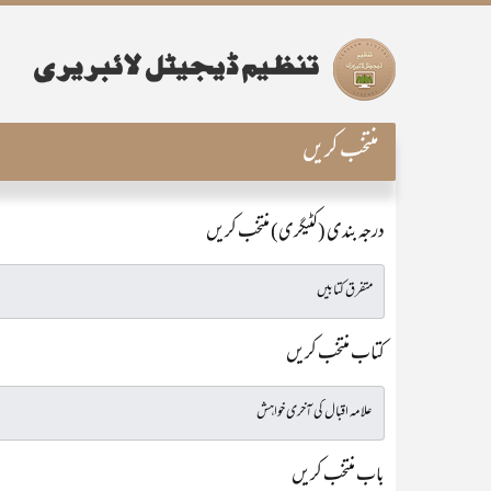
منتخب کریں
درجہ بندی (کٹیگری) منتخب کریں
کتاب منتخب کریں
باب منتخب کریں