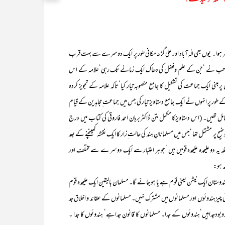
ا نغمہ توحید سے!
ر ہوا۔ یوں بھی الٰہ آباد اور علی گڑھ مکانی طور پر ایک دوسرے سے بہت قرب
لحسن صاحب نے ‘جن کے علم وفضل کی دھاک ایک زمانے تک رہی‘علامہ کے اس
 مبنی ایک جماعت کی تشکیل کا جامع منصوبہ تیار کیا‘تاکہ علامہ کے تجویز کردہ
ر پر انہوں نے ایک جامع دستاویز تیار کی جس میں جماعت ِمجاہدین کے قیام
یں۔ (اس دستاویزکا مکمل متن ڈاکٹربرہان احمد فاروقی کی کتاب میں درج
یح پر مشتمل تھا ‘جس میں مسلمانانِ ہند کی حالت ِزار کا ایک نقشہ کھینچنے کے بعد
کہ یہ دو علیحدہ علیحدہ قومیں ہیں ‘جو ہر اعتبار سے ایک دوسر ے سے مختلف اور
ہ ہو:
ن ایک نیشن یعنی قوم ہے یا ہو جائے گا۔ مسلمان بالیقین ایک علیحدہ قوم
وئی چیزہندوئوں اور مسلمانو ں میں مشترک نہیں۔ مسلمانوں کے عقائد و اخلاق جد
وبودجداہیں‘ہندوئوں کے جدا۔ مسلمانوں کا قانون جداہے‘ ہندوئوں کا جدا ۔