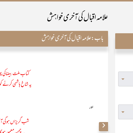
علامہ اقبال کی آخری خواہش
باب:
علامہ اقبال کی آخری خواہش
کتابِ ملت بیضاکی پ
یہ شاخِ ہاشمی کرنے کو 
اور
شب گریزاں ہو گی آخ