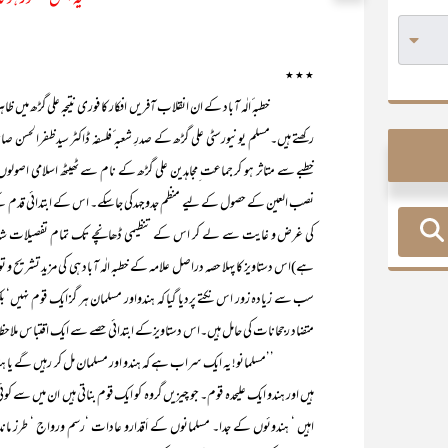
یہ چمن معمور ہو گ
٭ ٭ ٭
خطبہ ٔالٰہ آباد کے ان انقلاب آفریں افکار کا فوری نتیجہ علی گڑھ میں ظاہ
رکھتے ہیں۔مسلم یونیورسٹی علی گڑھ کے صدرِ شعبہ ٔفلسفہ ڈاکٹر سیدظفرا
خطبے سے متاثر ہو کر جماعت ِمجاہدین علی گڑھ کے نام سے ٹھیٹھ اسلامی اصولوں پر
نصب العین کے حصول کے لیے منظم جدوجہدکی جاسکے۔ اس کے ابتدائی قدم کے طو
کی غرض و غایت سے لے کر اس کے تنظیمی ڈھانچے تک تمام تفصیلات شامل تھ
ہے)اس دستاویز کا پہلا حصہ دراصل علامہ کے خطبہ الٰہ آباد ہی کی مزید تشریح و توض
سب سے زیادہ زور اس نکتے پردیا گیا کہ ہندواور مسلمان ہر گز ایک قوم نہیں‘ بل
متضاد رجحانات کی حامل ہیں۔اس دستاویزکے ابتدائی حصے سے ایک اقتباس ملاحظ
’’مسلمانو! یہ ایک سراب ہے کہ ہندو اور مسلمان مل کر رہیں گے یا ہندوستا
ہیں اور ہندو ایک علیحدہ قوم۔ جو چیزیں گروہ کو ایک قوم بناتی ہیں ان میں سے ک
اہیں ‘ ہندوئوں کے جدا۔ مسلمانوں کے اَقدارو عادات ‘رسم ورواج ‘ طرز ماند