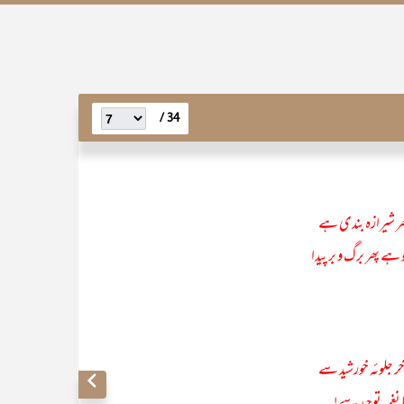
34 /
ھر شیرازہ بندی ہے
ہے پھر برگ و بر پیدا
ر جلوئہ خورشید سے