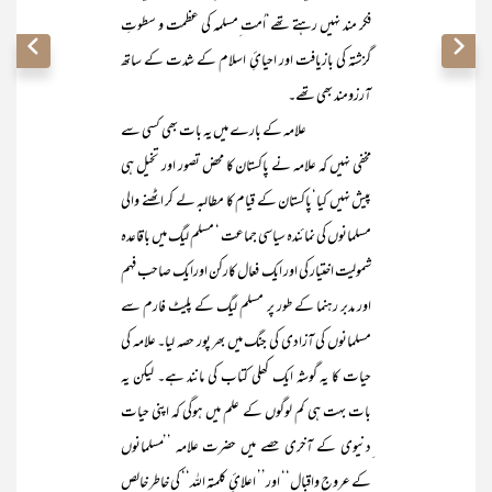
فکر مند نہیں رہتے تھے‘اُمت ِمسلمہ کی عظمت و سطوتِ
گزشتہ کی بازیافت اور احیائِ اسلام کے شدت کے ساتھ
آرزومند بھی تھے۔
علامہ کے بارے میں یہ بات بھی کسی سے
مخفی نہیں کہ علامہ نے پاکستان کا محض تصور اور تخیل ہی
پیش نہیں کیا‘پاکستان کے قیام کا مطالبہ لے کر اٹھنے والی
مسلمانوں کی نمائندہ سیاسی جماعت ‘ مسلم لیگ میں باقاعدہ
شمولیت اختیار کی اور ایک فعال کارکن اورایک صاحب فہم
اور مدبر رہنما کے طور پر مسلم لیگ کے پلیٹ فارم سے
مسلمانوں کی آزادی کی جنگ میں بھر پور حصہ لیا۔ علامہ کی
حیات کا یہ گوشہ ایک کھلی کتاب کی مانند ہے۔ لیکن یہ
بات بہت ہی کم لوگوں کے علم میں ہوگی کہ اپنی حیات
ِدنیوی کے آخری حصے میں حضرت علامہ ’’ـمسلمانوں
کے عروج واقبال‘‘ اور’’ اعلائِ کلمتہ اللہ‘‘ کی خاطر خالص