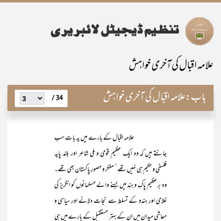
علامہ اقبال کی آخری خواہش
باب:
علامہ اقبال کی آخری خواہش
34 /
علامہ اقبال کے بارے میں یہ بات سب
جانتے ہیں کہ وہ ایک عظیم قومی و ملی شاعر اور بلند پایہ
فلسفی و حکیم ہی نہیں تھے ‘ مفکر و مصورِ پاکستان بھی تھے۔
وہ برعظیم پاک و ہند میں بسنے والے مسلمانوں کو انگریز کی
غلامی اور ہندو کے تسلط سے نجات دلانے اور سیاسی و
معاشی میدان میں ان کے بہتر مستقبل کے بارے میں ہی