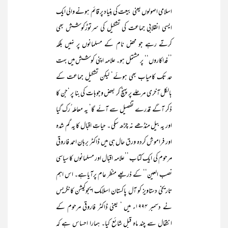
اسلامی اصولوں یعنی بیعت کی بنیاد پر قائم ہونے والی ایک
ایسی انقلابی جماعت کی تشکیل کی سرتوڑکوشش بھی
کرتے رہے جو محض نام کے مسلمانوں پر نہیں بلکہ
’’فداکاروں‘‘ پر مشتمل ہو۔ علامہ اپنی کوشش میں بہت
حد تک کامیاب بھی ہوئے‘ لیکن تشکیل جماعت کے
بالکل آخری مرحلے پر پہنچ کر بعض وجوہات کی بنا پر ‘جن کا
ذکر آگے قدرے تفصیل سے آئے گا‘ یہ معاملہ ُرک گیا
اور یہ بیل منڈھے نہ چڑھ سکی ۔ حیاتِ اقبال کا یہ گم شدہ
اور فراموش کردہ ورق حال ہی میں ڈاکٹر برہان احمد فاروقی
مرحوم کی ایک کتاب ’’علامہ اقبال اور مسلمانوں کا سیاسی
نصب العین‘‘ کے ذریعے منظر عام پرآیاہے۔ اس اہم
تاریخی دستاویز کو آل پاکستان اسلامک ایجوکیشن کانگریس
نے دسمبر ۱۹۹۴ء میں ‘ یعنی ڈاکٹر فاروقی مرحوم کے
انتقال سے چند ماہ قبل شائع کیا۔ ہمارا احساس ہے کہ