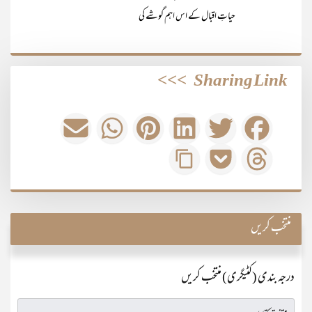
حیاتِ اقبال کے اس اہم گوشے کی
>>>
Sharing Link
منتخب کریں
درجہ بندی (کٹیگری) منتخب کریں