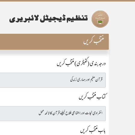
منتخب کریں
درجہ بندی (کٹیگری) منتخب کریں
کتاب منتخب کریں
باب منتخب کریں