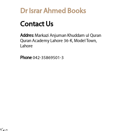
Dr Israr Ahmed Books
Contact Us
Addres:
Markazi Anjuman Khuddam ul Quran
Quran Academy Lahore 36-K, Model Town,
Lahore
Phone
042-35869501-3