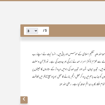
5 /
رحمۃ اللہ علیہ تنظیم اسلامی کے موسس اور بانی ہیں۔ انسانیت نے اپنے رب
لے سے محترم ڈاکٹر اسرار احمد نے زندگی بھر جدوجہد کی ہے۔ نور قرآن و سنت
دید ایمان، توبہ اور تجدید عہد کی راہ میں دیدہ تر کے ستاروں کا جبینوں پر
 کو جذب باہم میں پرو کر محفل انجم بنانے کا عمل ہو یا وسیع تناظر میں خلافت
 افکار کا بدرجہ اتم احاطہ کیا ہے۔ رضی اللہ عنہ