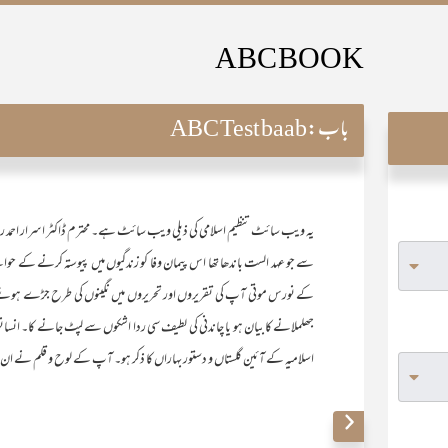
ABC BOOK
باب:
ABC Test baab
یہ ویب سائٹ تنظیم اسلامی کی ذیلی ویب سائٹ ہے۔ محترم ڈاکٹر اسرار احمد 
سے جو عہد الست باندھا تھا اس پیمان وفا کو زندگیوں میں پیوستہ کرنے کے حوا
کے نورس موتی آپ کی تقریروں اور تحریروں میں نگینوں کی طرح جڑے ہوۓ ہیں۔ تج
جھلملانے کا بیان ہو یا چاندنی کی لطیف سی ردا اشکوں سے لپٹ جانے کا۔ انسانوں
اسلامیہ کے آئین گلستاں و دستور بہاراں کا ذکر ہو۔ آپ کے لوح و قلم نے ان تمام