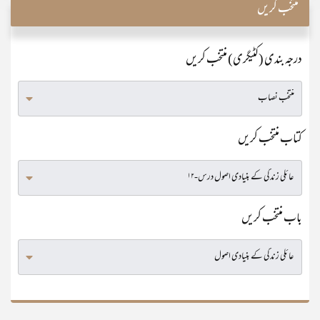
منتخب کریں
درجہ بندی (کٹیگری) منتخب کریں
کتاب منتخب کریں
باب منتخب کریں