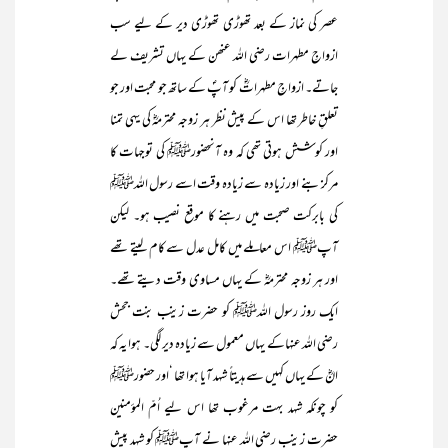
عصر کی نماز کے بعد تھوڑی تھوڑی دیر کے لیے سب
ازواجِ مطہرات رضی اللہ عنھن کے یہاں تشریف لے
جاتے۔ ازواجِ مطہراتؓ کو آپؐ کے ساتھ جو محبت اور جو
تعلقِ خاطر تھا اس کے پیش نظر ہر زوجہ محترمہؓ کی یہی تمنا
اور کوشش ہوتی تھی کہ وہ آنحضورﷺ کی توجہات کا
مرکز بنے اور زیادہ سے زیادہ وقت اسے رسول اللہﷺ
کی بابرکت صحبت میں رہنے کا موقع نصیب ہو۔ لیکن
آپﷺ اس معاملے میں کامل عدل سے کام لیتے تھے
اور ہر زوجہ محترمہؓ کے یہاں مساوی وقت دیتے تھے۔
ایک روز رسول اللہﷺ کو حضرت زینب بنت جحش
رضی اللہ عنہاکے یہاں معمول سے زیادہ دیر لگی۔ ہوا یہ کہ
انؓ کے یہاں کہیں سے ہدیتاً شہد آیا ہوا تھا ‘اور حضورﷺ
کو چونکہ شہد بہت مرغوب تھا اس لیے اُمّ المؤمنین
حضرت زینب رضی اللہ عنہا نے آپﷺ کو شہد پیش