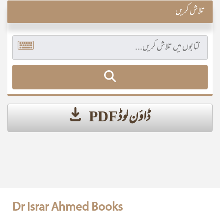
تلاش کریں
ڈاؤن لوڈ PDF
Dr Israr Ahmed Books