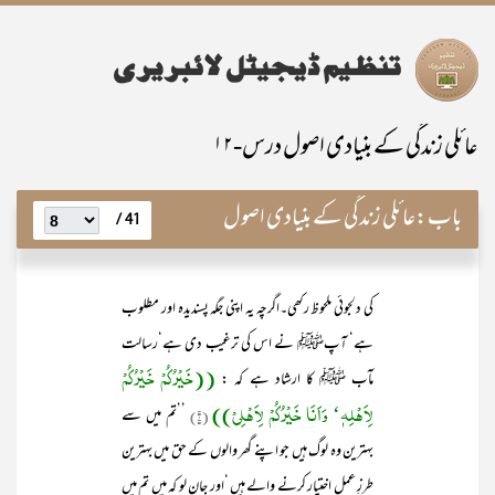
عائلی زندگی کے بنیادی اصول درس-۱۲
باب:
عائلی زندگی کے بنیادی اصول
41 /
کی دلجوئی ملحوظ رکھی۔اگرچہ یہ اپنی جگہ پسندیدہ اور مطلوب
ہے‘ آپﷺ نے اس کی ترغیب دی ہے‘رسالت
((خَیْرُکُمْ خَیْرُکُمْ
مآب ﷺ کا ارشاد ہے کہ :
لِاَھْلِہٖ‘ وَاَنَا خَیْرُکُمْ لِاَھْلِیْ))
(۱)
’’تم میں سے
بہترین وہ لوگ ہیں جو اپنے گھر والوں کے حق میں بہترین
طرزِ عمل اختیار کرنے والے ہیں ‘اور جان لو کہ میں تم میں