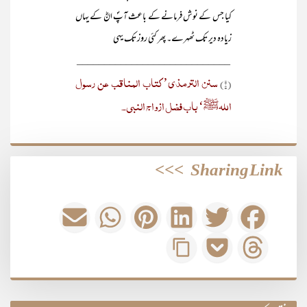
کیا جس کے نوش فرمانے کے باعث آپؐ انؓ کے یہاں
زیادہ دیر تک ٹھہرے۔ پھر کئی روز تک یہی
____________________________
سنن الترمذی’ کتاب المناقب عن رسول
(۱)
اللہﷺ‘ باب فضل ازواج النبی۔
>>>
Sharing Link