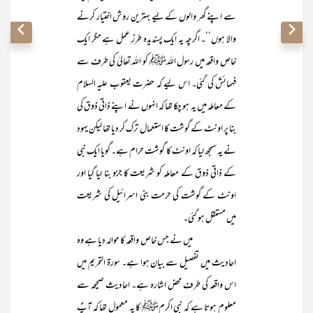
سے اپنے گھر والوں کے لیے بہترین روش اختیار کرنے
والا ہوں‘‘۔ اگرچہ یہ ایک پسندیدہ طرزِ عمل ہے مگر ایک
خاص واقعہ میں رسول اللہﷺ کو اللہ تعالیٰ کی طرف سے
فہمائش کی گئی۔ اس لیے کہ حضرت یعقوب علیہ السلام
کے معاملہ میں یہ ہو چکا تھا کہ انہوں نے اپنے ذاتی ذوق کی
بنا پر اونٹ کے گوشت کا استعمال ترک کر دیا تھا لیکن یہود
نے یہ سمجھ لیا کہ اونٹ کا گوشت حرام ہے۔ گویا ایک نبی
کے ذاتی ذوق کے معاملہ کو شریعت کا جزو بنا لیا گیا اور
اونٹ کے گوشت کی حرمت بنی اسرائیل کی شریعت
میں مستقل ہو گئی۔
میں نے جس خاص واقعہ کا حوالہ دیا ہے وہ
احادیث میں تفصیل سے بیان ہوا ہے۔ سورۃ التحریم میں
اس واقعہ کی طرف محض اشارہ ہے۔ احادیثِ صحیحہ سے
معلوم ہوتا ہے کہ نبی اکرمﷺ کا یہ معمول تھا کہ آپؐ