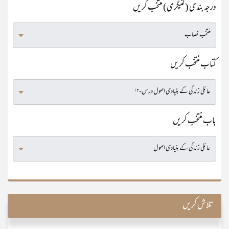
درجہ بندی (کٹیگری) منتخب کریں
کتاب منتخب کریں
باب منتخب کریں
تلاش کریں