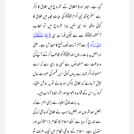
گیا ہے۔ البتہ سورۃ الطلاق کے شروع میں طلاق کا ذکر
ہے‘ مگر چونکہ نبی اکرمﷺ کی حیاتِ طیبہ میں طلاق کا
کوئی واقعہ ہوا ہی نہیں لہذا شروع میں تو خطاب
{اِذَا طَلَّقۡتُمُ
آنحضورﷺ سے ہے لیکن فوراً بعد ہی
النِّسَآءَ }
سے آخر آیت تک جمع کا صیغہ آیا ہے۔ یعنی
دراصل یہ بات رسول اللہﷺ کو مخاطب کر کے آپؐ کی
وساطت سے مسلمانوں سے کہی جا رہی ہے کہ اے
مسلمانو!اگر تمہارے یہاں کوئی اس قسم کی صورتِ حال
پیش آ جائے کہ طلاق ناگزیر ہو جائے تو یہ روش اختیار
کرو‘ یہ اس کے قواعد و ضوابط اور شرائط و آداب ہیں۔
یہ بات تمدنی اعتبار سے بڑی اہم ہے کہ
بعض معاشروں اور بعض مذاہب نے طلاق کو عائلی زندگی
سے خارج کر دیا ہے‘ جبکہ اسلام کا نظام بڑ ا متوازن اور
معتدل ہے۔ اسلام کے عائلی نظام میں ایک طرف تو