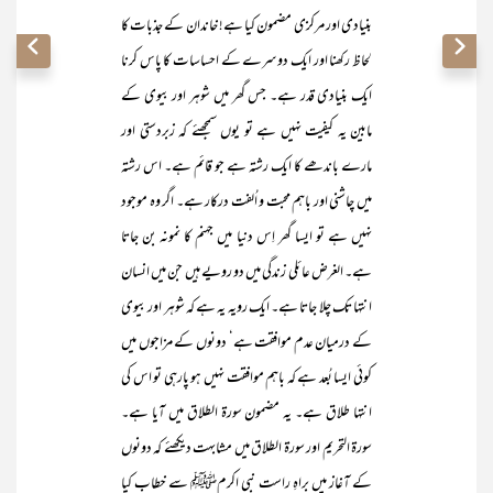
بنیادی اور مرکزی مضمون کیا ہے! خاندان کے جذبات کا
لحاظ رکھنا اور ایک دوسرے کے احساسات کا پاس کرنا
ایک بنیادی قدر ہے۔ جس گھر میں شوہر اور بیوی کے
مابین یہ کیفیت نہیں ہے تو یوں سمجھئے کہ زبردستی اور
مارے باندھے کا ایک رشتہ ہے جو قائم ہے۔ اس رشتہ
میں چاشنی اور باہم محبت و اُلفت درکار ہے۔ اگر وہ موجود
نہیں ہے تو ایسا گھر اِس دنیا میں جہنم کا نمونہ بن جاتا
ہے۔ الغرض عائلی زندگی میں دو رویے ہیں جن میں انسان
انتہا تک چلا جاتا ہے۔ ایک رویہ یہ ہے کہ شوہر اور بیوی
کے درمیان عدم موافقت ہے‘ دونوں کے مزاجوں میں
کوئی ایسا بُعد ہے کہ باہم موافقت نہیں ہو پارہی تو اس کی
انتہا طلاق ہے۔ یہ مضمون سورۃ الطلاق میں آیا ہے۔
سورۃ التحریم اور سورۃ الطلاق میں مشابہت دیکھئے کہ دونوں
کے آغاز میں براہِ راست نبی اکرمﷺ سے خطاب کیا