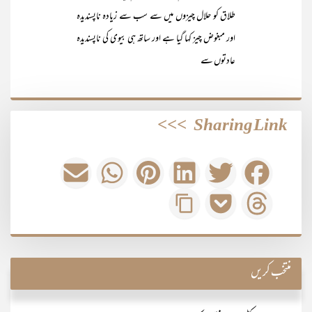
طلاق کو حلال چیزوں میں سے سب سے زیادہ ناپسندیدہ
اور مبغوض چیز کہا گیا ہے اور ساتھ ہی بیوی کی ناپسندیدہ
عادتوں سے
>>>
Sharing Link
منتخب کریں