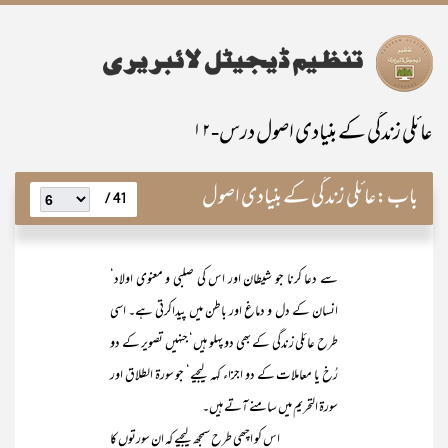
عائلی زندگی کے بنیادی اصول درس-۱۲
باب:
عائلی زندگی کے بنیادی اصول
41 /
سے دعا کرنا جو شیطان اور اس کی صلبی و معنوی اولاد‘
انسان کے دل و دماغ اور باطن میں پیداکرتی ہے۔ اسی
طرح عائلی زندگی کے بھی دو پہلو ہیں‘ جنہیں تصویر کے دو
رُخ یا معاملات کے دو اجزاء کہہ لیجیے‘ جو سورۃ الطلاق اور
سورۃ التحریم میں سامنے آتے ہیں۔
اس کو اچھی طرح سمجھ لیجیے کہ ان سورتوں کا