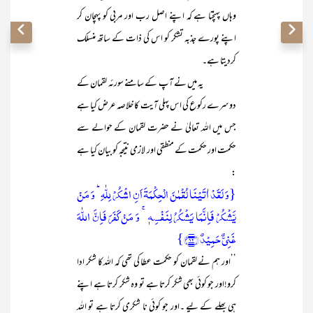
وہاں پہنچتا ہے کہ اپنے اصل رب اور مربی کو پہچان کر
اپنے پورے جذبہ تشکر کو اس کی ذات کے ساتھ منسلک
کردیتا ہے۔
یہ میں نے آپ کے سامنے سورئہ لقمان کے
دوسرے رکوع کی اس پہلی آیت کا خلاصہ عرض کیا ہے
جس میں اللہ تعالیٰ نے حضرت لقمان کے حوالے سے
حکمت اور حکمت کے منطقی اور لازمی نتیجہ کو بیان کیا ہے
:
{وَ لَقَدۡ اٰتَیۡنَا لُقۡمٰنَ الۡحِکۡمَۃَ اَنِ اشۡکُرۡ لِلّٰہِ ؕ وَ مَنۡ
یَّشۡکُرۡ فَاِنَّمَا یَشۡکُرُ لِنَفۡسِہٖ ۚ وَ مَنۡ کَفَرَ فَاِنَّ اللّٰہَ
غَنِیٌّ حَمِیۡدٌ ﴿۱۲﴾}
’’اور ہم نے لقمان کو حکمت عطا کی تھی کہ اللہ کا شکر ادا
کرو!اور جو کوئی بھی شکر کرتا ہے تو وہ شکر کرتا ہے اپنے
ہی بھلے کے لیے ۔اور جو کوئی نا شکری کرتا ہے تو اللہ