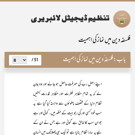
فلسفہ دین میں نماز کی اہمیت
باب:
فلسفہ ٔدین میں نماز کی اہمیت
51 /
اپنے اصل ربّ کی معرفت حاصل ہو جائے اور وہ جان
لے کہ یہ تمام مظاہر ِفطرت اور مظاہر قدرت‘جنہیں
نظامِ دنیا کے مختلف پہلوئوں سے وابستہ کیا گیا ہے‘یہ
سب خود کسی اور کی ربوبیت کے مظہر ہیں۔ کوئی اور ہے
جو ان سب کا خالق ہے‘کوئی اور ہے جس نے ان کے
لیے یہ سارا نظام بنایا ہے تو ایک ہی چھلانگ میں انسان