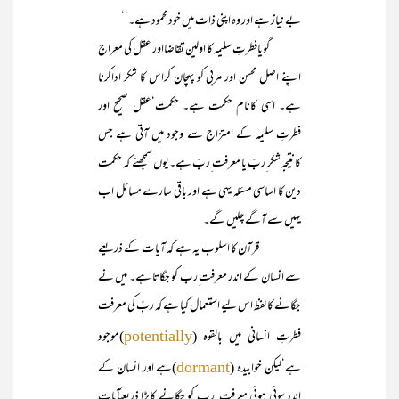
بے نیاز ہے اور وہ اپنی ذات میں خود محمود ہے۔‘‘
گویافطرتِ سلیمہ کا اولین تقاضااور عقل کی معراج
اپنے اصل محسن اور مربی کو پہچان کراس کا شکر اداکرنا
ہے۔ اسی کانام حکمت ہے۔ حکمت‘عقل صحیح اور
فطرتِ سلیمہ کے امتزاج سے وجود میں آتی ہے جس
کانتیجہ شکر ِربّ یا معرفت ِربّ ہے۔یوں سمجھئے کہ حکمت
دین کا اساسی مسئلہ یہی ہے اور باقی سارے مسائل اب
یہیں سے آگے چلیں گے۔
قرآن کا اسلوب یہ ہے کہ آیات کے ذریعے
سے انسان کے اندر معرفت ِرب کو جگاتا ہے۔ میں نے
جگانے کا لفظ اس لیے استعمال کیا ہے کہ ربّ کی معرفت
فطرتِ انسانی میں بالقوہ (
)موجود
potentially
ہے‘لیکن خوابیدہ (
)ہے اور انسان کے
dormant
اندر سوئی ہوئی معرفت ِ رب کو جگانے کابڑا ذریعہآیاتِ