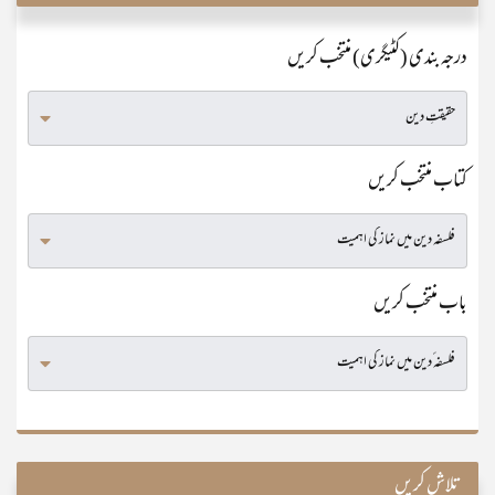
درجہ بندی (کٹیگری) منتخب کریں
کتاب منتخب کریں
باب منتخب کریں
تلاش کریں