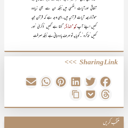
آفاقی اورآیاتِ انفسی ہیں‘جبکہ ان سے بھی زیادہ
مؤثرذریعہ آیاتِ قرآنیہ ہیں۔یہی وجہ ہے کہ قرآن مجید
کو’الذکر
کہیں اپنے آپ
‘ کہتا ہے‘کہیں ’ذکریٰ ‘اور
کہیں ’تذکرہ ‘ ۔گویایہ تو صرف یاد دہانی ہے‘جبکہ معرفت ِ
>>>
Sharing Link
منتخب کریں