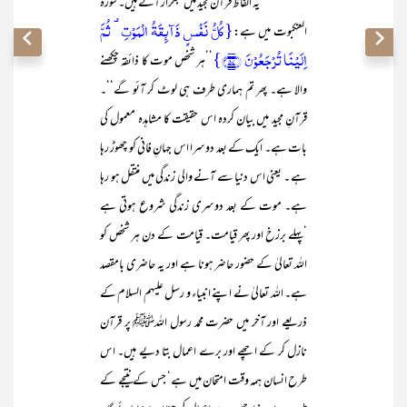
یہ الفاظ قرآن مجید میں بتکرار آئے ہیں۔ سورۃ
{کُلُّ نَفۡسٍ ذَآئِقَۃُ الۡمَوۡتِ ۟ ثُمَّ
العنکبوت میں ہے:
اِلَیۡنَا تُرۡجَعُوۡنَ ﴿۵۷﴾}
’’ہر شخص موت کا ذائقہ چکھنے
والا ہے۔ پھر تم ہماری طرف ہی لوٹ کر آئو گے‘‘۔
قرآنِ مجید میں بیان کردہ اس حقیقت کا مشاہدہ معمول کی
بات ہے۔ ایک کے بعد دوسرا اس جہانِ فانی کو چھوڑ رہا
ہے ۔ یعنی اس دنیا سے آنے والی زندگی میں منتقل ہو رہا
ہے۔ موت کے بعد دوسری زندگی شروع ہوتی ہے
‘پہلے برزخ اور پھر قیامت۔ قیامت کے دن ہر شخص کو
اللہ تعالیٰ کے حضور حاضر ہونا ہے اور یہ حاضری بامقصد
ہے۔ اللہ تعالیٰ نے اپنے انبیاء و رسل علیہم السلام کے
ذریعے اور آخر میں حضرت محمد رسول اللہﷺ پر قرآن
نازل کر کے اچھے اور برے اعمال بتا دیے ہیں۔ اس
طرح انسان ہمہ وقت امتحان میں ہے‘ جس کے نتیجے کے