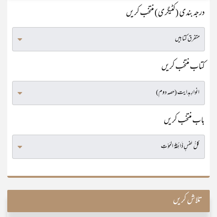
درجہ بندی (کٹیگری) منتخب کریں
کتاب منتخب کریں
باب منتخب کریں
تلاش کریں