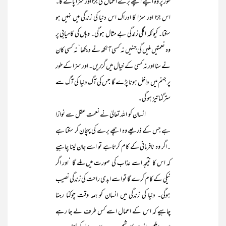
طور پر وہ اپنے اچھے برے اعمال کی جزا اور سزا پائے گا۔
اس جزا اور سزا کا ادراک اس دنیا کی زندگی میں نہیں ہو
سکتا۔ کیونکہ اگلی زندگی بے مثال ہو گی۔ وہاں کی کامیابی پر
وہ نعمتیں ملیں گی جنہیں نہ کسی آنکھ نے دیکھا‘ نہ کسی کان
نے سنا اور نہ کسی کے خیال میں گزریں۔ اور سزا کے طور
پر جہنم میں داخل ہونا پڑے گا جس کی آگ دنیا کی آگ سے
سترگنا تیز ہو گی۔
انسان کو اللہ تعالیٰ نے نعمت عقل سے نوازا
ہے جس کے ذریعے وہ اچھے برے کی پہچان کر سکتا ہے
۔اگر وہ نافرمانی کے کام کرتاہے تو اسے جان لینا چاہیے
کہ اس کا نتیجہ اسے عذاب کی صورت میں ملے گا ‘اور اگر
نیکی کے کام کرے گا تو اسے ابدی راحت کی زندگی نصیب
ہوگی۔ دنیا کی زندگی میں انسان کو ہمہ وقت چوکنا رہنا
چاہیے کہ اس کے اعمال اسے کس طرف لے جا رہے