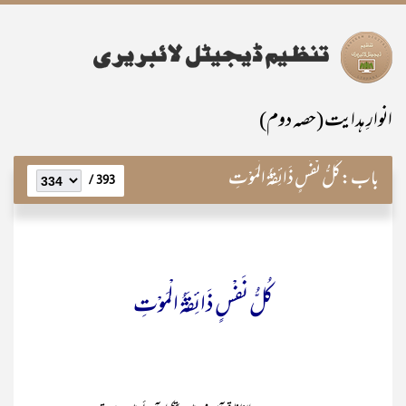
انوارِ ہدایت (حصہ دوم)
باب:
کُلُّ نَفْسٍ ذَائِقَۃُ الْمَوْتِ
393 /
کُلُّ نَفْسٍ ذَائِقَۃُ الْمَوْتِ