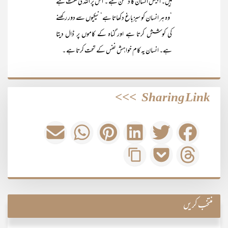
ہیں۔ ابلیس انسان کا دشمن ہے ۔ اس پر اللہ کی لعنت ہے
‘وہ ہر انسان کو سبزباغ دکھاتا ہے‘ نیکیوں سے دور رکھنے
کی کوشش کرتا ہے اور گناہ کے کاموں پر ڈال دیتا
ہے۔ انسان یہ کام خواہش نفس کے تحت کرتا ہے ۔
>>>
Sharing Link
منتخب کریں