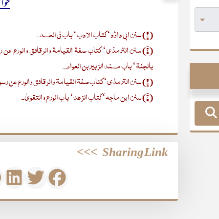
حوا
(۱) سنن ابی داوٗد‘ کتاب الادب‘ باب فی الحسد۔
(۲) سنن الترمذی‘ کتاب صفۃ القیامۃ والرقائق والورع ع
بالجنۃ‘ باب مسند الزبیر بن العوام۔
(۳) سنن الترمذی‘ کتاب صفۃ القیامۃ والرقائق والورع عن رسول اللہﷺ۔
(۴) سنن ابن ماجہ‘ کتاب الزھد‘ باب الورع والتقویٰ۔
>>>
Sharing Link