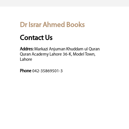
Dr Israr Ahmed Books
Contact Us
Addres:
Markazi Anjuman Khuddam ul Quran
Quran Academy Lahore 36-K, Model Town,
Lahore
Phone
042-35869501-3