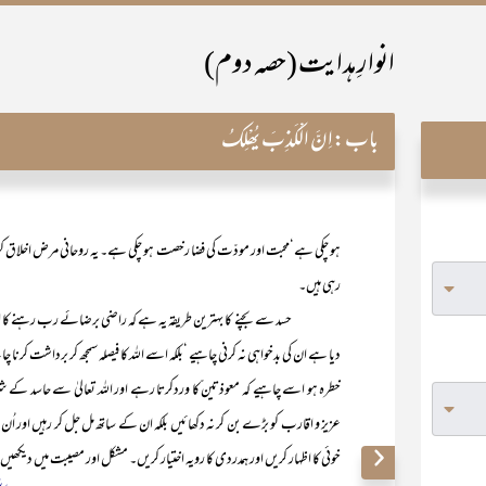
انوارِ ہدایت (حصہ دوم)
باب:
اِنَّ الْکَذِبَ یُھْلِکُ
ہو چکی ہے‘محبت اور مودّت کی فضا رخصت ہو چکی ہے۔ یہ روحانی مرض اخلاق 
رہی ہیں۔
حسد سے بچنے کا بہترین طریقہ یہ ہے کہ راضی برضائے رب رہنے کا انداز اختیار
دیا ہے ان کی بدخواہی نہ کرنی چاہیے ‘بلکہ اسے اللہ کا فیصلہ سمجھ کر برداشت کرنا
خطرہ ہو اسے چاہیے کہ معوذتین ّکا وردکرتا رہے اور اللہ تعالیٰ سے حاسد کے 
عزیز و اقارب کو بڑے بن کر نہ دکھائیں بلکہ ان کے ساتھ مل جل کر رہیں اور اُن 
خوئی کا اظہار کریں اور ہمدردی کا رویہ اختیار کریں۔ مشکل اور مصیبت میں دیکھیں ت