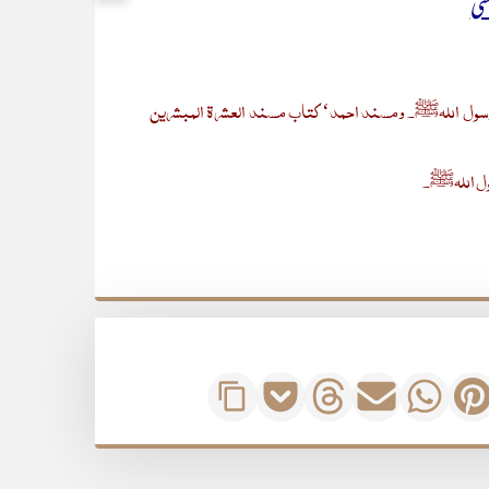
شی
ن رسول اللہﷺ۔ ومسند احمد‘ کتاب مسند العشرۃ المبشرین