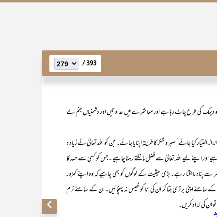
393 /
کو دیمک کی طرح چاٹ رہا ہے اور معاشرے میں عداوتیں اور دشمنیاں جنم لے
 کیا جائے‘ صبر و شکر کا طریقہ اپنایا جائے۔ جن کو اللہ تعالیٰ نے زیاد ہ
 چاہیے اور اپنے لیے اللہ تعالیٰ سے فضل مانگتے رہنا چاہیے ۔جس کو کسی سے حسد کا
شر سے پناہ مانگتا رہے۔ بڑی حیثیت کے لوگوں کو بھی چاہیے کہ وہ اپنے کمزور
کے سامنے اپنی برتری جتا کر ان کی انا کو ٹھیس نہ پہنچائیں۔ ان کے سامنے نرم
و ان کی امداد کریں۔