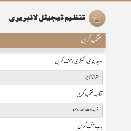
منتخب کریں
درجہ بندی (کٹیگری) منتخب کریں
کتاب منتخب کریں
باب منتخب کریں