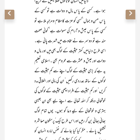
دنیا میں انسان گوناگوں صلاحیتیں لے کر پیدا
ہوا ہے۔ کسی کے پاس مال و دولت ہے تو کسی کے
پاس حسن و جمال‘ کسی کو عزت کا مقام و مرتبہ ملا ہے تو
کسی کے پاس عیش و آرام کی سہولت ہے‘ کوئی صحت
مند ہے تو دوسرے نے سخاوت میں شہرت پائی ہے۔
اسی طرح دنیا میں کمتر حیثیت کے لوگ بھی ہیں اور مال و
دولت اور عیش و عشرت سے محروم بھی ۔ اسلامی تعلیم
یہ ہے کہ بڑی حیثیت کے لوگ اپنے سے کم حیثیت کے
لوگوں کے ساتھ ہمدردی رکھیں‘ ان کی مالی اور اخلاقی مدد
کریں‘ اور کم حیثیت کے افراد اچھی حیثیت کے لوگوں کی
خوشحالی دیکھ کر اللہ تعالیٰ سے اپنے لیے بھی ان جیسی
بہتری و خوشحالی کے لیے دعا گو ہوں۔ یوں تمام لوگ
بھائی بھائی بن کر رہیں اور اس طرح ایک ُپرسکون معاشرہ
تشکیل پائے ۔ مگر کیا کیا جائے کہ نفس ِامارہ انسان کو