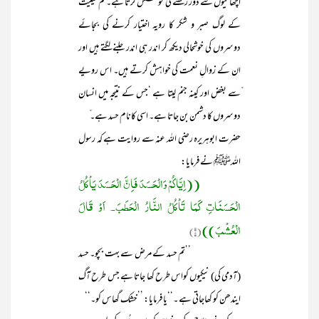
اچھائیوں سے دور رکھنے کی کوشش کرتا ہے۔ کم حیثیت
کے لوگ صبر و شکر کا رویہ اختیار کرنے کی بجائے
دوسروں کی خوشحالی دیکھ کر اندر ہی اندر جلنے لگتے ہیں اور
ان کے زوالِ نعمت کی خواہش کرتے ہیں۔ اس رویے
ّسے بغض اور کینہ جنم لیتا ہے ‘جس کے نتیجہ میں انسان
دوسروں کا دشمن بن جاتا ہے۔ اسی کانام حسد ہے۔ ّ
حضرت ابوہریرہ رضی اللہ عنہ سے روایت ہے کہ رسول
اللہﷺ نے فرمایا:
((اِیَّاکُمْ وَالْحَسَدَ فَاِنَّ الْحَسَدَ یَاْکُلُ
الْحَسَنَاتِ کَمَا تَاْکُلُ النَّارُ الْحَطَبَ۔ اَوْ قَالَ
الْعُشْبَ))
(۱)
’’تم حسد کے مرض سے بہت بچو۔ حسد
(آدمی کی) نیکیوں کواس طرح کھا جاتا ہے جس طرح آگ
ایندھن کو کھاجاتی ہے ۔‘‘یا فرمایا: ’’خشک گھاس کو۔‘‘