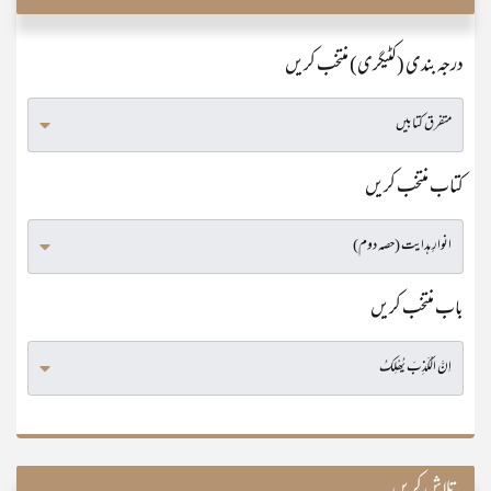
درجہ بندی (کٹیگری) منتخب کریں
کتاب منتخب کریں
باب منتخب کریں