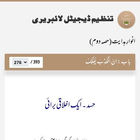
انوارِ ہدایت (حصہ دوم)
باب:
اِنَّ الْکَذِبَ یُھْلِکُ
393 /
حسد ۔ ایک اخلاقی برائی