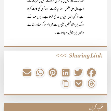
حسد کرنے والا جس کی بدخواہی کرتا ہے اُس کی طرف سے
اپنے دل میں بغض و عناد پالتا ہے‘ اور اُس کی غیبت کرتا
ہے تو گویا اپنی نیکیاں ضائع کرتا ہے۔ یوں حسد کے
روگ میں مبتلا شخص نیکیوں سے محروم ہو کر خسارہ اٹھانے
والوں میں شامل ہو جاتا ہے۔
>>>
Sharing Link
منتخب کریں