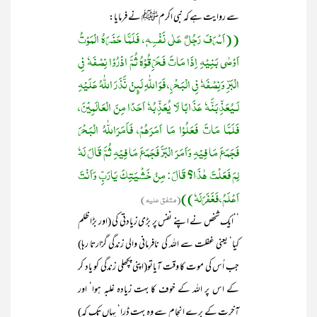
سے روایت ہے کہ نبی اکرمﷺ نے فرمایا:
((اَسْرَفَ رَجُلٌ عَلٰی نَفْسِہٖ، فَلَمَّا حَضَرَہُ الْمَوْتُ
اَوْصٰی بَنِیْہِ اِذَا مَاتَ فَحَرِّقُوْہُ ثُمَّ اذْرُوْا نِصْفَہٗ فِی
الْبَرِّ وَنِصْفَہٗ فِی الْبَحْرِ، فَوَ اللّٰہِ لَئِنْ نَّذَرَ اللّٰہُ عَلَیْہِ
لَـیُعَذِّبَنَّہٗ عَذَابًا لَا یُعَذِّبُہٗ اَحَدًا مِنَ الْعَالَمِیْنَ،
فَلَمَّا مَاتَ فَعَلُوْا مَا اَمَرَھُمْ، فَاَمَرَاللّٰہُ الْبَحْرَ
فَجَمَعَ مَا فِیْہِ وَاَمَرَ الْبَرَّ فَجَمَعَ مَا فِیْہِ ثُمَّ قَالَ لَہٗ
لِمَ فَعَلْتَ ھٰذَا؟ قَالَ: مِنْ خَشْیَتِکَ یَارَبِّ وَاَنْتَ
اَعْلَمُ، فَغَفَرَلَہٗ))
(متفق علیہ)
’’ایک شخص نے اپنے نفس پر بڑی زیادتی کی (اور بڑا ظلم
کیا‘ یعنی غفلت سے اللہ کی نافرمانی والی زندگی گزارتا رہا)
جب اُس کی موت کا وقت آیاتو(اپنی پچھلی زندگی کو یاد کر
کے اس پر اللہ کے خوف کا بہت زیادہ غلبہ ہوا‘ اور
آخرت کے برے انجام سے وہ بہت ڈرا‘ یہاں تک کہ)