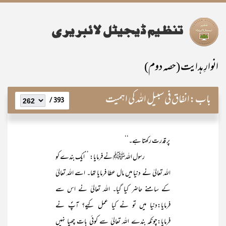
انوارِ ہدایت (حصہ دوم)
باب:
انفاق فی سبیل اللہ کی اہمیت
393 /
پر قدرت رکھتا ہے۔‘‘
رسول اللہﷺ نے فرمایا: ’’ایک بندے کو
اللہ تعالیٰ نے دنیا میں مال عطا فرمایا تھا۔ اسے اللہ تعالیٰ
کے سامنے حاضر کیا گیا۔ اللہ تعالیٰ نے اس سے
فرمایا:دنیا میں تو نے کیا عمل کیے؟ آپؐ نے
فرمایا:چونکہ بندے اللہ تعالیٰ سے کوئی بات چھپا نہیں