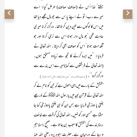
سکتے‘ لہٰذا اُس نے (صاف صاف) عرض کیا: اے
میرے رب! تو نے اپنے پا س سے جو مال مجھے دیا تھا
میں اس کا لوگوں سے لین دین کرتا تھا۔ درگزر کرنا میری
عادت تھی ‘جو مال دار ہوتا اس سے نرمی کرتا اور جو
تنگدست ہوتا‘ اس کو معاف بھی کر دیتا ۔ اللہ تعالیٰ نے
فرمایا: ’’میں ایسا کرنے کا تجھ سے زیادہ مستحق ہوں۔
(اللہ تعالیٰ نے فرشتوں سے کہا) میرے اس بندے سے
درگزر کرو‘‘۔
(صحیح مسلم‘ عن حذیفہ رضی اللہ عنہ )
بخشش کے بارے میں یہی اصول ہے کہ جن کو نام لے کر
اللہ تعالیٰ نے قرآن مجید میں یارسول اللہﷺ کے ذریعے
جنتی یا دوزخی فرمایا ہے بس ان کو ہی جنتی یادوزخی کہا جا
سکتا ہے‘ کسی اور کو نہیں۔اللہ تعالیٰ کی گرفت سے خائف
رہنا بندے کی بخشش کا سبب بن جاتا ہے۔ صحیح راستہ بیم
و رجا کے درمیان ہے۔حضرت ابوہریرہ رضی اللہ عنہ