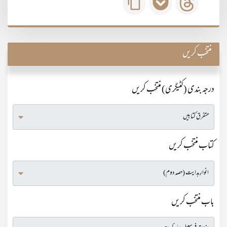
منتخب کریں
درجہ بندی (کٹیگری) منتخب کریں
کتاب منتخب کریں
باب منتخب کریں