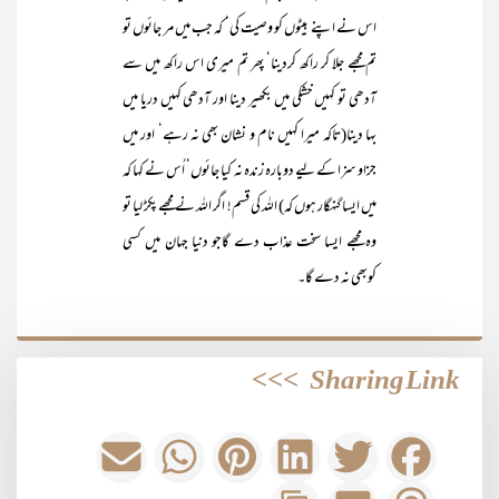
اس نے اپنے بیٹوں کو وصیت کی‘ کہ جب میں مر جائوں تو
تم مجھے جلا کر راکھ کردینا‘ پھر تم میری اس راکھ میں سے
آدھی تو کہیں خشکی میں بکھیر دینا اور آدھی کہیں دریا میں
بہا دینا(تاکہ میرا کہیں نام و نشان بھی نہ رہے‘ اور میں
جزاو سزا کے لیے دوبارہ زندہ نہ کیا جائوں‘ اُس نے کہا کہ
میں ایسا گنہگار ہوں کہ) اللہ کی قسم! اگر اللہ نے مجھے پکڑ لیا تو
وہ مجھے ایسا سخت عذاب دے گاجو دنیا جہان میں کسی
کوبھی نہ دے گا۔
>>>
Sharing Link