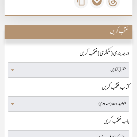
منتخب کریں
درجہ بندی (کٹیگری) منتخب کریں
کتاب منتخب کریں
باب منتخب کریں