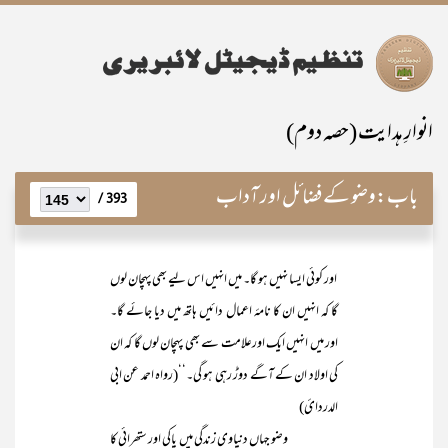
انوارِ ہدایت (حصہ دوم)
باب:
وضو کے فضائل اور آداب
393 /
اور کوئی ایسا نہیں ہو گا۔ میں انہیں اس لیے بھی پہچان لوں
گا کہ انہیں ان کا نامۂ اعمال دائیں ہاتھ میں دیا جائے گا۔
اور میں انہیں ایک اورعلامت سے بھی پہچان لوں گا کہ ان
کی اولاد ان کے آگے دوڑ رہی ہو گی۔‘‘(رواہ احمد عن ابی
الدردائ)
وضو جہاں دنیاوی زندگی میں پاکی اور ستھرائی کا