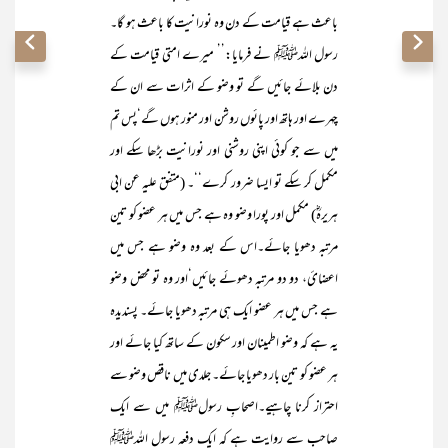
باعث ہے قیامت کے دن وہ نورانیت کا باعث ہو گا۔
رسول اللہﷺ نے فرمایا:’’ میرے امتی قیامت کے
دن بلائے جائیں گے تو وضو کے اثرات سے ان کے
چہرے اور ہاتھ اور پائوں روشن اور منور ہوں گے‘پس تم
میں سے جو کوئی اپنی روشنی اور نورانیت بڑھا سکے اور
مکمل کر سکے تو ایسا ضرور کرے‘‘۔ (متفق علیہ عن ابی
ہریرہؓ) مکمل اور پورا وضو وہ ہے جس میں ہر عضو کو تین
مرتبہ دھویا جائے۔اس کے بعد وہ وضو ہے جس میں
اعضائ، دو دو مرتبہ دھوئے جائیں‘اور وہ تو محض وضو
ہے جس میں ہر عضو ایک ہی مرتبہ دھویا جائے۔ پسندیدہ
یہ ہے کہ وضو اطمینان اور سکون کے ساتھ کیا جائے اور
ہر عضو کو تین بار دھویا جائے۔ جلدی میں ناقص وضو سے
احتراز کرنا چاہیے۔اصحابِ رسولﷺ میں سے ایک
صاحب سے روایت ہے کہ ایک دفعہ رسول اللہﷺ