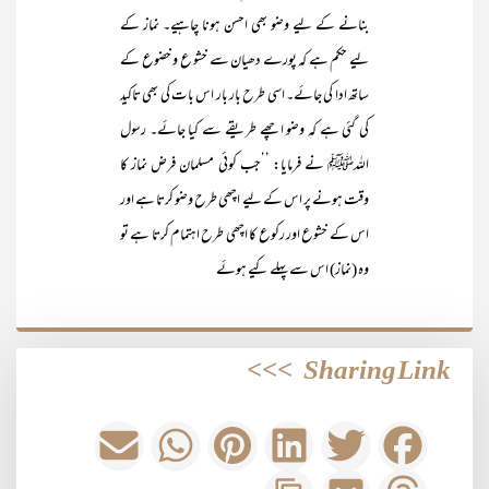
بنانے کے لیے وضو بھی احسن ہونا چاہیے۔ نماز کے
لیے حکم ہے کہ پورے دھیان سے خشو ع و خضوع کے
ساتھ ادا کی جائے۔ اسی طرح بار بار اس بات کی بھی تاکید
کی گئی ہے کہ وضو اچھے طریقے سے کیا جائے۔ رسول
اللہﷺ نے فرمایا: ’’جب کوئی مسلمان فرض نماز کا
وقت ہونے پر اس کے لیے اچھی طرح وضو کرتا ہے اور
اس کے خشوع اور رکوع کا اچھی طرح اہتمام کرتا ہے تو
وہ (نماز) اس سے پہلے کیے ہوئے
>>>
Sharing Link