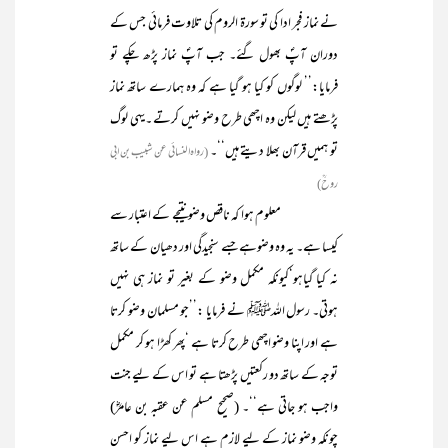
نے نماز فجر ادا کی تو سورۃ الروم کی تلاوت فرمائی جس کے
دوران آپؐ بھول گئے۔ جب آپؐ نماز پڑھ چکے تو
فرمایا:’’ لوگوں کو کیا ہو گیا ہے کہ وہ ہمارے ساتھ نماز
پڑھتے ہیں لیکن وہ اچھی طرح وضو نہیں کرتے ۔یہی لوگ
تو ہمیں قرآن بھلا دیتے ہیں‘‘۔
(رواہ النسائی عن شبیب بن ابی
روحؒ)
معلوم ہوا کہ ناقص وضو نتیجے کے اعتبار سے
کیسا ہے۔ یہ وہ وضوہے جسے سنجیدگی اور دھیان کے ساتھ
نہ کیا گیاہو‘کیونکہ مکمل وضو کے بغیر تو نماز ہی نہیں
ہوتی۔ رسول اللہﷺ نے فرمایا :ـ’’جو مسلمان وضو کرتا
ہے اور اپنا وضو اچھی طرح کرتا ہے ‘پھر کھڑا ہو کر مکمل
توجہ کے ساتھ دو رکعتیں پڑھتا ہے تو اس کے لیے جنت
واجب ہو جاتی ہے‘‘۔ (صحیح مسلم عن عقبہ بن عامرؓ)
چونکہ وضو نماز کے لیے لازم ہے اس لیے نماز کو احسن