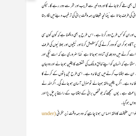
زل بھی طے کرتا جائے گا اور وہ خیر سے قریب اور شر سے دور رہے گا۔ لیکن
رائی کی طرف جاتا ہے ‘چنانچہ شیطان ہمہ وقت برائی کی ترغیب دینے میں لگا رہتا
 اور ان کو کس طرح دور کرنا ہے۔ اس طرح یہ بھی دیکھنا ہے کہ کون کون سی
پر آگاہ ہو کر ان کو دور کرنے کی کوشش کرنا اور نیکیوں اور بھلائیوں کی طرف
ے اسے کرنے میں وہ جلدی آمادہ ہو جاتا ہے ‘لہٰذا ضروری ہے کہ اسے نیکی اور
ہو سکتا ہے کہ انسان کو اپنے خالق و مالک کی شفقت کا یقین ہو جائے اور وہ جان
ہیں۔ ان سے اجتناب کرنے میں ہی فائدہ ہے۔ اسی طرح جن باتوں کے کرنے کا
ئدہ ہے۔ اگر یہ یقین پختہ ہوجائے تو منزل آسان ہو جائے گی۔ اگر اللہ نے
عث ہے ۔ یوں سمجھئے کہ جو شخص برائی کے اجتناب کے راستے پر چل پڑا اور
واں ہو گیا۔
کا پختہ احساس ہونا چاہیے کہ وہ ہمہ وقت زیر نگرانی
(under