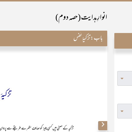
انوارِ ہدایت (حصہ دوم)
باب:
تزکیۂ نفس
تزکیۂ
تزکیہ کے معنی ہیں کسی چیز کو صاف ستھرے طریقے سے پروان چڑھانا۔ پس ت