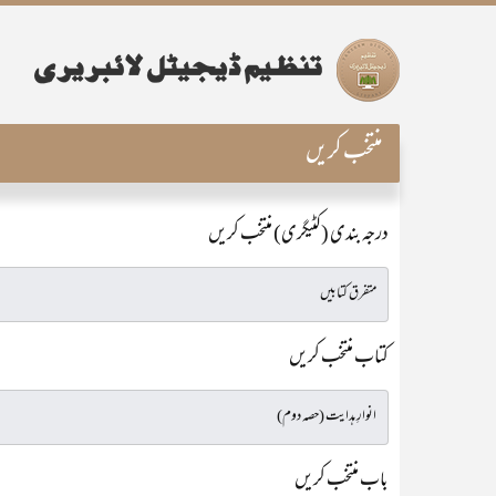
منتخب کریں
درجہ بندی (کٹیگری) منتخب کریں
کتاب منتخب کریں
باب منتخب کریں