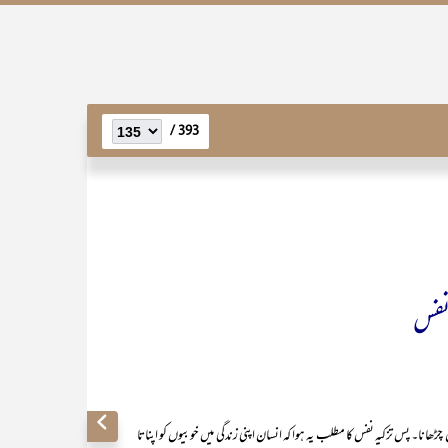
393 /
 نفس
زکیہ نفس کا مطلب یہ ہوا کہ انسان اپنی زندگی میں خوبیوں کو اپناتا