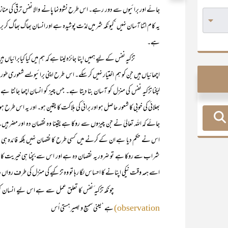
جائے اور برائیوں سے دور رہے۔ اس طرح نشوونما پانے والا نفس ترقی کی منا
یہ کام اتنا آسان نہیں ‘کیونکہ شر میں لذت پوشیدہ ہے اور انسان بھاگ بھاگ کر ب
ہے۔
تزکیہ نفس کے لیے ہمیں اپنا جائزہ لینا ہے کہ ہم میں کیا کیابرائیاں ہیں
اچھائیاں ہیں جن کو ہم اختیار نہیں کر سکے۔ اس طرح اپنی برائیوںسے شعوری طور 
لپکنا تزکیہ نفس کی منزل کو آسان بنا دیتا ہے۔ جس چیز کو انسان اچھا جانتا ہ
بھلائی کی خوبی کا شعور حاصل ہو اور برائی کی ہلاکت کا یقین ہو۔ اور یہ اس طرح 
جائے کہ اللہ تعالیٰ نے جن چیزوں سے روکا ہے یقینا وہ نقصان دہ اور مضر 
اس نے حکم دیا ہے ان کے کرنے میں کسی طرح کا نقصان نہیں بلکہ فائدہ ہی فا
شراب سے روکا ہے تو ضرور یہ نقصان دہ ہے اور اس سے بچنا ہی خیریت کا با
اسے ہمہ وقت نیکی اپنانے کا احساس لگا رہا تو وہ تزکیے کی منزل کی طرف رواں د
چونکہ تزکیہ ٔنفس کا تعلق عمل سے ہے اس لیے انسان کو اس حقیقت 
ہے ‘یعنی سمیع و بصیرہستی اُس
observation)