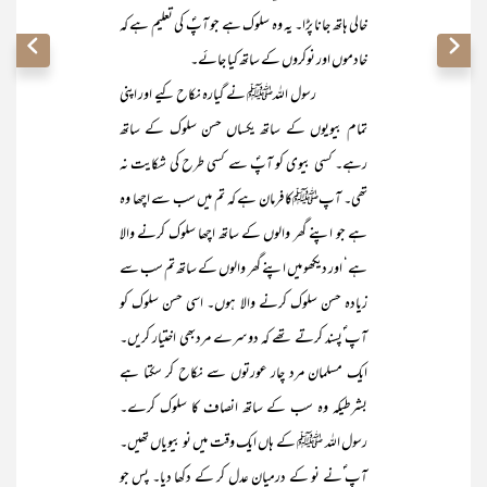
خالی ہاتھ جانا پڑا۔ یہ وہ سلوک ہے جو آپؐ کی تعلیم ہے کہ
خادموں اور نوکروں کے ساتھ کیا جائے۔
رسول اللہﷺ نے گیارہ نکاح کیے اور اپنی
تمام بیویوں کے ساتھ یکساں حسن سلوک کے ساتھ
رہے۔ کسی بیوی کو آپؐ سے کسی طرح کی شکایت نہ
تھی۔ آپﷺکا فرمان ہے کہ تم میں سب سے اچھا وہ
ہے جو اپنے گھر والوں کے ساتھ اچھا سلوک کرنے والا
ہے‘ اور دیکھو میں اپنے گھر والوں کے ساتھ تم سب سے
زیادہ حسن سلوک کرنے والا ہوں۔ اسی حسن سلوک کو
آپ ؐپسند کرتے تھے کہ دوسرے مردبھی اختیار کریں۔
ایک مسلمان مرد چار عورتوں سے نکاح کر سکتا ہے
بشرطیکہ وہ سب کے ساتھ انصاف کا سلوک کرے۔
رسول اللہ ﷺ کے ہاں ایک وقت میں نو بیویاں تھیں۔
آپ ؐنے نو کے درمیان عدل کر کے دکھا دیا۔ پس جو