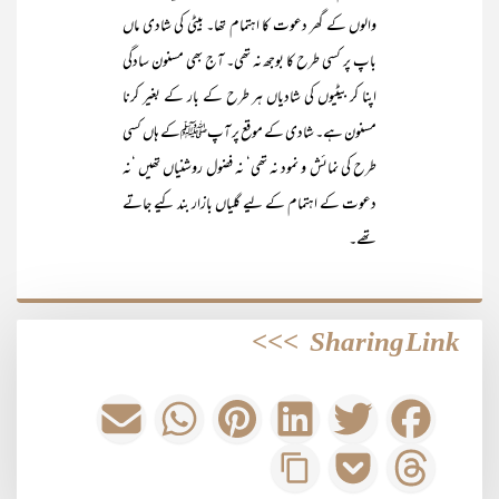
والوں کے گھر دعوت کا اہتمام تھا۔ بیٹی کی شادی ماں
باپ پر کسی طرح کا بوجھ نہ تھی۔ آج بھی مسنون سادگی
اپنا کر بیٹیوں کی شادیاں ہر طرح کے بار کے بغیر کرنا
مسنون ہے۔ شادی کے موقع پر آپﷺکے ہاں کسی
طرح کی نمائش و نمود نہ تھی‘ نہ فضول روشنیاں تھیں ‘نہ
دعوت کے اہتمام کے لیے گلیاں بازار بند کیے جاتے
تھے۔
>>>
Sharing Link