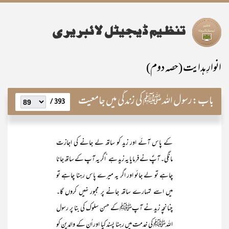
انوارِ ہدایت (حصہ دوم)
باب:
رسول اللہ ﷺ کی زندگی میں جامعیت
393 /
کے پاس آئے اور زید کو ساتھ لے جانے کی اجازت
مانگی۔ آپؐ نے فرمایا یہ زید ہے ‘اگر یہ آپ کے ساتھ جانا
چاہے تو لے جائو اور اگر یہ میرے پاس رہنا چاہے تو
میں اسے تمہارے ساتھ جانے پر مجبور نہیں کروں گا۔
چنانچہ زید نے آپﷺکے حسن سلوک کی بنا پر رسول
اللہﷺ کی خدمت میں رہنا پسند کیا اور اُن کے والدین کو