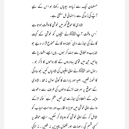
مسلمان ایک سے زیادہ بیویاں رکھتا ہو اس کے لیے
آپؐ کی زندگی سے راہنمائی مل سکتی ہے۔
شادی کا موقع گھر میں خوشی کا وقت ہوتاہے
‘اس وقت آپﷺنے بچیوں کو خوشی کے گیت
گانے کی اجازت دی‘ البتہ وہ گانے ممنوع قرار دیے جو
تہذیب و اخلاق سے ہٹ کر ہوں۔ ہاں ایسے اشعار پڑھے
جائیں جن میں قومی بہادروں کے کارناموں کا ذکر ہو ۔
رسول اللہ ﷺ نے اپنی بیٹیوں کی شادیاں کیں‘جو سادگی
کا نمونہ تھیں۔ جہیز اور بارات کا کوئی سوال نہ تھا ۔شادی
کے موقع پر صرف لڑکے والوں کی طرف سے دعوتِ
ولیمہ کے انعقاد کی اجازت ہی نہیں حکم ہے‘ تاکہ لڑکے
والے اپنی خوشی میں عزیز و اقارب اور دوست احباب کو
شامل کر کے اپنی خوشی کو دوبالا کر سکیں۔ ایسے موقعہ پر
کسی قسم کی رسومات اور فضول چیزیں نہ تھیں ۔نہ لڑکی