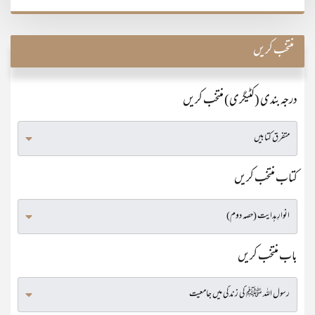
منتخب کریں
درجہ بندی (کٹیگری) منتخب کریں
کتاب منتخب کریں
باب منتخب کریں