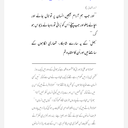
اسرائیل)
’’اور جب ہم آرام بھیجیں انسان پر تو ٹال جائے اور
بچائے پہلو اور جب پہنچے اُس کو بُرائی تو رہ جائے مایوس ہو
کر۔‘‘
’جہل‘ کے یہ سارے شاہکار، تمھاری نگاہوں کے
سامنے ہیں اور اُن کا مشاہدہ تم
____________________________
مولانا احمد علی لاہوریؒ کا مشہور واقعہ ہے کہ جوانی کے دور میں ایک روز
کشمیری بازار میں گھوم رہے تھے کہ ایک مجذوب نے ان سے کہاکہ ’’میں کسی
انسان سے ملنا چاہتا ہوں۔ کیا تم پتہ بتا سکتے ہو؟‘‘ مولانا فرماتے ہیں کہ اس پر
میں نے کہا کہ ’’کیا تمہیں اس بھرے بازار میں کوئی انسان نظر نہیں آتا؟‘‘
جواباََ اس مجذوب نے چاروں طرف نگاہ گھما کر کہا: ’’کہاں ہیں انسان؟‘‘
مولانا فرماتے ہیں کہ اس پر دفعتہََ خود میری کیفیت یہ ہو گئی کہ بازار میں چاروں
طرف انسانوں کے بجائے کُتّے ، اور بھیڑیئے، بندر اور خنزیر ہی نظر آنے
لگے۔ یہ کیفیت بس ٹھوڑی ہی دیر قائم رہی۔ اس کے بعد پھر بازار انسانوں