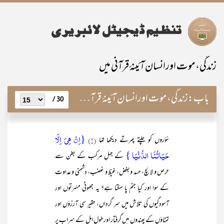
زندگی، موت اورانسان آئینۂ قرآنی میں
باب:
زندگی، موت اورانسان آئینۂ قرآنی میں
30 /
{اِنۡ ہِیَ اِلَّا
سُؤروں کو چلتے پھرتے دیکھا تھا
(۱)
حَیَاتُنَا الدُّنۡیَا }
کے جہلِ مرکب کے بطن سے
حرص و لالچ، حسد وبغض، غیظ و غضب، دشمنی و عداوت
کے سوا اور کیا جنم پا سکتا ہے؟ یہ جھوٹی مسّرتوں اور
آسودگیوں کی تلاش میں سر گرداں، حقیر سی آرزؤں اور
تمنّاؤں کے پھندوں میں گرفتار اور طولِ امل کے سراب پر