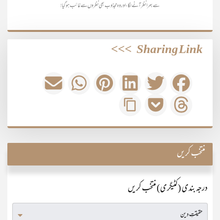
سے بھرا نظر آنے لگا، اور وہ مجذوب بھی نظروں سے غائب ہو گیا!
>>>
Sharing Link
منتخب کریں
درجہ بندی (کٹیگری) منتخب کریں