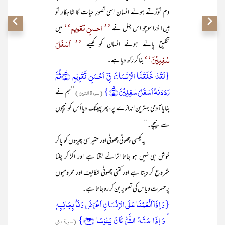
دم توڑتے ہوئے انسان اسی تصورِ حیات کا شاہکار تو
’’ احسنِ تقویم‘‘
ہیں! ذرا سوچو اس جہل نے
میں
’’ اَسۡفَلَ
تخلیق پائے ہوئے انسان کو کیسے
سٰفِلِیۡنَ‘‘
بنا کر رکھ دیا ہے۔
{لَقَدۡ خَلَقۡنَا الۡاِنۡسَانَ فِیۡۤ اَحۡسَنِ تَقۡوِیۡمٍ ۫﴿۴﴾ثُمَّ
رَدَدۡنٰہُ اَسۡفَلَ سٰفِلِیۡنَ ۙ﴿۵﴾}
(سورۃ التین)
’’ہم نے
بنایا آدمی بہترین اندازے پر، پھر پھینک دیا اُس کو نیچوں
سے نیچے۔‘‘
یہ کیسی چھوٹی چھوٹی اور حقیر سی چیزوں کو پا کر
خوش ہی نہیں ہو جاتا اترانے لگتا ہے اور اکڑ کر چلنا
شروع کر دیتا ہے اور کتنی چھوٹی تکالیف اور محرومیوں
پرحسرت ویاس کی تصویر بن کر رہ جاتا ہے۔
{وَ اِذَاۤ اَنۡعَمۡنَا عَلَی الۡاِنۡسَانِ اَعۡرَضَ وَ نَاٰ بِجَانِبِہٖ
ۚ وَ اِذَا مَسَّہُ الشَّرُّ کَانَ یَــُٔوۡسًا ﴿۸۳﴾}
(سورۂ بنی