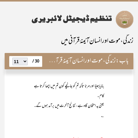
زندگی، موت اورانسان آئینۂ قرآنی میں
باب:
زندگی، موت اورانسان آئینۂ قرآنی میں
30 /
بنایا جینا اور مرنا تاکہ تم کو جانچے کون تم میں اچھا کرتا ہے
کام۔
یعنی یہ امتحان گاہ ہے، نتائج آخرت میں برآمد ہوں گے۔
؎