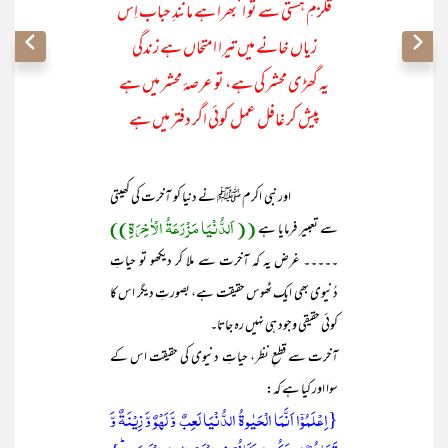
قلزمِ ہستی سے تو ا‘بھرا ہے مانندِ حباب اِس
زیاں خانے میں تیرا امتحاں ہے زندگی
یہ گھڑی محشر کی ہے، تو عرصۂ محشر میں ہے
پیش کر غافل عمل کوئی اگر دفتر میں ہے
اور نبی اکرم ﷺ نے دنیا کو آخرت کی کھیتی
(( اَلدُّنْیَا مَزْرَعَۃُ الْاٰخِرَۃِ))
سے تعبیر فرمایا ہے
۔۔۔۔۔ غرض یہ کہ آخرت سے ملا کر دیکھو تو حیاتِ
دُنیوی بھی ایک ٹھوس حقیقت ہے، بصورتِ دیگر اس کا
کوئی حقیقی وجود ہی نہیں رہ جاتا۔
آخرت سے قطعِ نظر، حیاتِ دنیوی کی حقیقت اس کے
سوا اور کیا ہے کہ:
{اِعۡلَمُوۡۤا اَنَّمَا الۡحَیٰوۃُ الدُّنۡیَا لَعِبٌ وَّ لَہۡوٌ وَّ زِیۡنَۃٌ وَّ