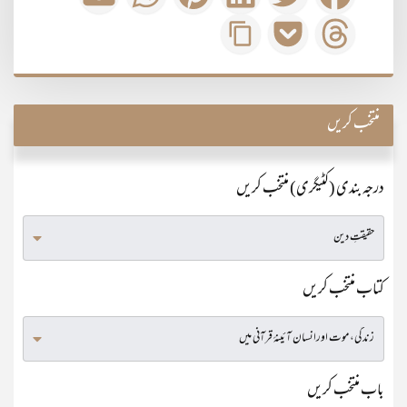
منتخب کریں
درجہ بندی (کٹیگری) منتخب کریں
کتاب منتخب کریں
باب منتخب کریں