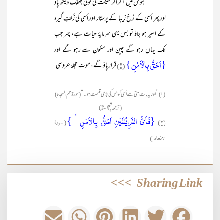
ہوش میں آکر اگر حقیقت کی کوئی جھلک دیکھ پاؤ
اور پھر اُسی کے رُخِ زیبا کے پرستار اور اُسی کی زُلفِ گیرہ
کے اسیر ہو جاؤ تو بس یہی سرمایۂ حیات ہے، پھر جب
تک یہاں رہو گے چین اور سکون سے رہو گے اور
{اَحَقُّ بِالۡاَمۡنِ }
(۲)
قرار پاؤ گے، موت حجلۂ عروسی
____________________________
(۱) ’’اور یہ بات ملتی ہے اُسی کو جس کی بڑی قسمت ہو۔‘‘ (سورۃ حم السجدہ)
(ترجمہ شیخ الہندؒ)
{فَاَیُّ الۡفَرِیۡقَیۡنِ اَحَقُّ بِالۡاَمۡنِ ۚ }
(۲)
(سورۃ
الانعام)
>>>
Sharing Link