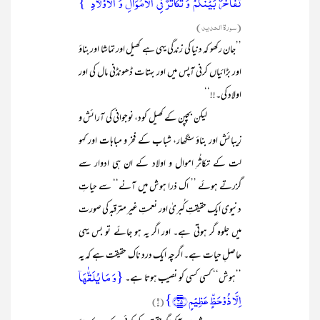
تَفَاخُرٌۢ بَیۡنَکُمۡ وَ تَکَاثُرٌ فِی الۡاَمۡوَالِ وَ الۡاَوۡلَادِ ؕ}
(سورۃ الحدید)
’’جان رکھو کہ دنیا کی زندگی یہی ہے کھیل اور تماشا اور بناؤ
اور بڑائیاں کرنی آپس میں اور بہتات ڈھونڈنی مال کی اور
اولاد کی۔!!‘‘
لیکن بچپن کے کھیل کود، نوجوانی کی آرائش و
زیبائش اور بناؤ سنگھار، شباب کے فخر و مباہات اور کہو
لت کے تکاثُرِ اموال و اولاد کے ان ہی ادوار سے
گزرتے ہوئے ’’ اک ذرا ہوش میں آنے‘‘ سے حیاتِ
دنیوی ایک حقیقتِ کُبریٰ اور نعمتِ غیر مترقبہ کی صورت
میں جلوہ گر ہوتی ہے۔ اور اگر یہ ہو جائے تو بس یہی
حاصلِ حیات ہے۔ اگرچہ ایک درد ناک حقیقت ہے کہ یہ
{وَ مَا یُلَقّٰہَاۤ
’’ہوش‘‘ کسی کسی کو نصیب ہوتا ہے۔
اِلَّا ذُوۡحَظٍّ عَظِیۡمٍ ﴿۳۵﴾}
(۱)