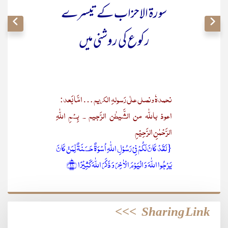
سورۃ الاحزاب کے تیسرے
رکوع کی روشنی میں
نحمدہٗ ونصلی علٰی رَسولہِ الکریم … امَّا بَعد:
اعوذ باللّٰہ من الشَّیطٰن الرَّجیم ۔ بِسْمِ اللّٰہِ
الرَّحْمٰنِ الرَّحِیْمِ
{لَقَدۡ کَانَ لَکُمۡ فِیۡ رَسُوۡلِ اللّٰہِ اُسۡوَۃٌ حَسَنَۃٌ لِّمَنۡ کَانَ
یَرۡجُوا اللّٰہَ وَ الۡیَوۡمَ الۡاٰخِرَ وَ ذَکَرَ اللّٰہَ کَثِیۡرًا ﴿ؕ۲۱﴾
>>>
Sharing Link