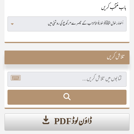
باب منتخب کریں
تلاش کریں
ڈاؤن لوڈ PDF