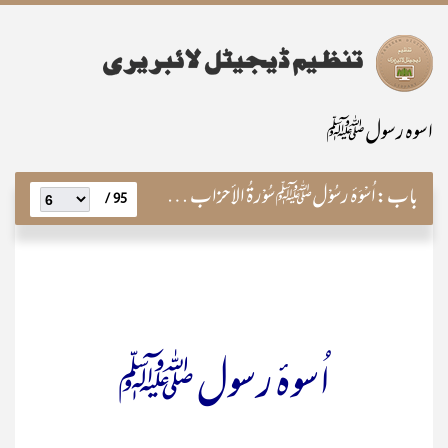
اسوہ رسولﷺ
باب:
اُسْوَۂ رسُوْلﷺ سُوْرۃُ الأحزاب کے تیسرے۳ رکُوع کی روشنی میں
95 /
اُسوۂ رسول ﷺ