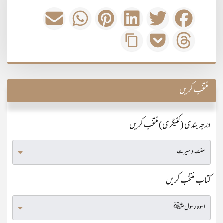
منتخب کریں
درجہ بندی (کٹیگری) منتخب کریں
کتاب منتخب کریں