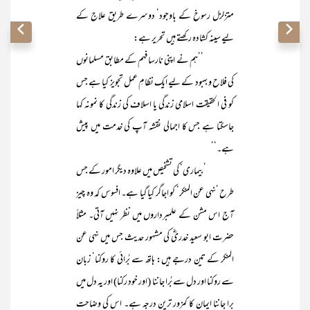
متزلزل رسوخ کے باوجود‘ دوسرے طریق علاج کے
لیے سینہ کشادہ رکھتے ہیں تحریر ہے:
’’ہم نے اپنی نارسا فہم کے مطابق مسلمانوں
کی فلاح و بہبود کے لیے ایک نظامِ عمل تجویز کیا ہے جس
کو فی الحقیقت اسلامی زندگی یا اسلاف کی زندگی کا نمونہ کہا
جاسکتا ہے جس کا اجمالی نقشہ آپ کی خدمت میں پیش
ہے۔‘‘
’بیماری‘ کی تشخیص میں علاوہ دیگر امور کے جس
طرح ’نہی عن المنکر‘ کو اجاگر کیا گیا ہے۔ افسوس کہ وہ چیز
آج اس مشن کے علمبرداروں میں نظر نہیں آتی۔ مثلاً
حضرت ابو سعید خدریؓ کی مشہور حدیث جس میں نہی عن
المنکر کے تین درجے ہیں: ہاتھ سے بُرائی کا روکنا‘ زبان
سے روکنا اور دل سے بُرا جاننا (اور خود رکنا) اور یہ دل میں
برا جاننا ایمان کا کمزور ترین درجہ ہے۔ اس کی وضاحت