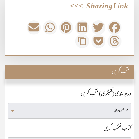
>>>
Sharing Link
منتخب کریں
درجہ بندی (کٹیگری) منتخب کریں
کتاب منتخب کریں