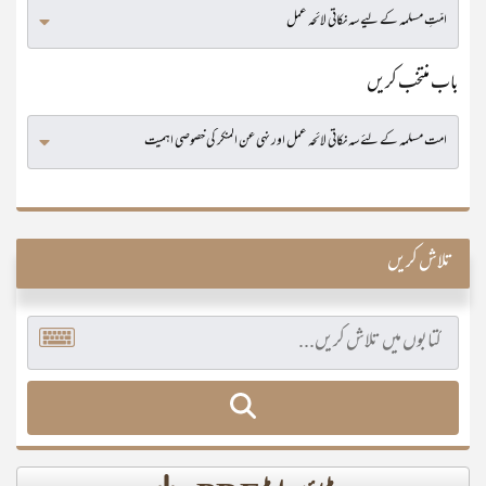
باب منتخب کریں
تلاش کریں