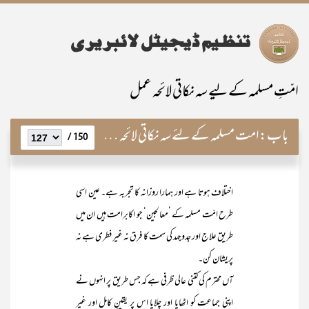
امّتِ مسلمہ کے لیے سہ نکاتی لائحہ عمل
باب:
امت مسلمہ کے لئے سہ نکاتی لائحہ عمل اور نہی عن المنکر کی خصوصی اہمیت
150 /
اختلاف ہوتا ہے اور ہمارا روزانہ کا تجربہ ہے۔ عین اسی
طرح امّت مسلمہ کے ’معالجین‘ جو اکابرِ امت ہیں ان میں
طریق علاج اور جدوجہد کی سمت کا فرق نہ غیر فطری ہے نہ
پریشان کن۔
آں محترم کی کتنی عالی ظرفی ہے کہ جس طریق پر انہوں نے
اپنی جماعت کو اٹھایا اور چلایا اس پر یقینِ کامل اور غیر