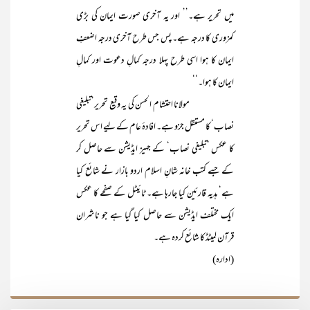
میں تحریر ہے۔’’ اور یہ آخری صورت ایمان کی بڑی
کمزوری کا درجہ ہے۔ پس جس طرح آخری درجہ اضعفِ
ایمان کا ہوا اسی طرح پہلا درجہ کمالِ دعوت اور کمالِ
ایمان کا ہوا۔‘‘
مولانا احتشام الحسن کی یہ وقیع تحریر’تبلیغی
نصاب‘ کا مستقل جزو ہے۔ افادۂ عام کے لیے اس تحریر
کا عکس ’تبلیغی نصاب‘ کے جہیز ایڈیشن سے حاصل کر
کے جسے کتب خانہ شانِ اسلام اردو بازار نے شائع کیا
ہے‘ ہدیہ قارئین کیا جارہا ہے۔ ٹائیٹل کے صفحے کا عکس
ایک مختلف ایڈیشن سے حاصل کیا گیا ہے جو ناشران
قرآن لمیٹڈ کا شائع کردہ ہے۔
(ادارہ)