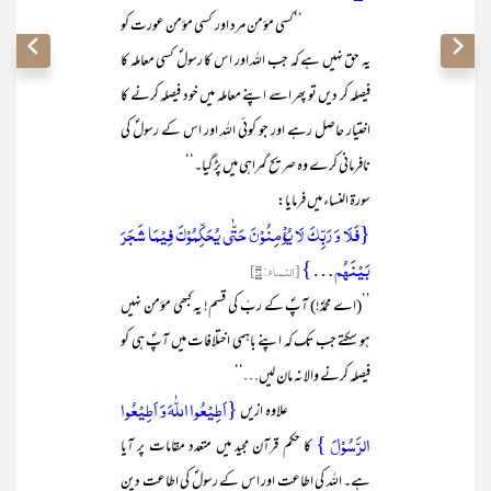
’’کسی مؤمن مرد اور کسی مؤمن عورت کو
یہ حق نہیں ہے کہ جب اللہ اور اس کا رسولؐ کسی معاملہ کا
فیصلہ کر دیں تو پھر اسے اپنے معاملہ میں خود فیصلہ کرنے کا
اختیار حاصل رہے اور جو کوئی اللہ اور اس کے رسولؐ کی
نافرمانی کرے وہ صریح گمراہی میں پڑ گیا۔‘‘
سورۃ النساء میں فرمایا:
{فَلَا وَ رَبِّکَ لَا یُؤۡمِنُوۡنَ حَتّٰی یُحَکِّمُوۡکَ فِیۡمَا شَجَرَ
بَیۡنَہُم…}
[النساء: ۶۵]
’’(اے محمدؐ!) آپؐ کے ربّ کی قسم! یہ کبھی مؤمن نہیں
ہو سکتے جب تک کہ اپنے باہمی اختلافات میں آپؐ ہی کو
فیصلہ کرنے والا نہ مان لیں…‘‘
{اَطِیۡعُوا اللّٰہَ وَ اَطِیۡعُوا
علاوہ ازیں
الرَّسُوۡلَ }
کا حکم قرآن مجید میں متعدد مقامات پر آیا
ہے۔ اللہ کی اطاعت اور اس کے رسولؐ کی اطاعت دین