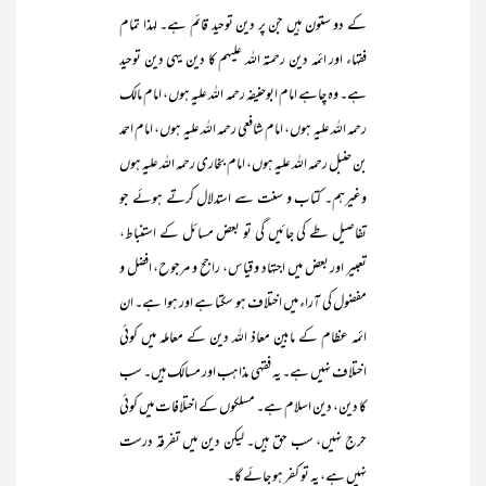
کے دو ستون ہیں جن پر دین توحید قائم ہے۔ لہذا تمام
فقہاء اور ائمہ دین رحمتہ اللہ علیہم کا دین یہی دین توحید
ہے۔ وہ چاہے امام ابوحنیفہ رحمہ اللہ علیہ ہوں، امام مالک
رحمہ اللہ علیہ ہوں، امام شافعی رحمہ اللہ علیہ ہوں، امام احمد
بن حنبل رحمہ اللہ علیہ ہوں، امام بخاری رحمہ اللہ علیہ ہوں
وغیرہم۔ کتاب و سنت سے استدلال کرتے ہوئے جو
تفاصیل طے کی جائیں گی تو بعض مسائل کے استنباط،
تعبیر اور بعض میں اجتہاد و قیاس، راجح و مرجوح، افضل و
مفضول کی آراء میں اختلاف ہو سکتا ہے اور ہوا ہے۔ ان
ائمہ عظام کے مابین معاذ اللہ دین کے معاملہ میں کوئی
اختلاف نہیں ہے۔ یہ فقہی مذاہب اور مسالک ہیں۔ سب
کا دین، دین اسلام ہے۔ مسلکوں کے اختلافات میں کوئی
حرج نہیں، سب حق ہیں۔ لیکن دین میں تفرقہ درست
نہیں ہے، یہ تو کفر ہو جائے گا۔