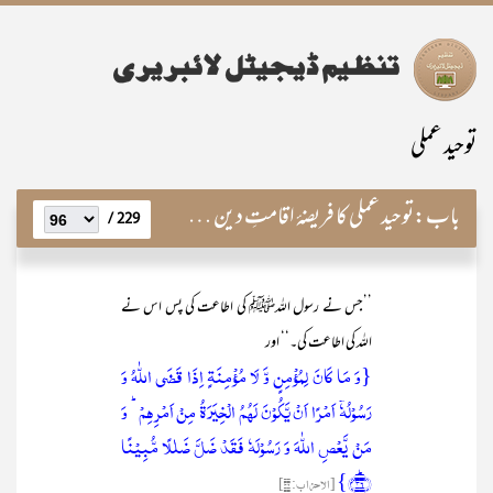
توحید عملی
باب:
توحید عملی کا فریضۂ اقامتِ دین سے ربط و تعلّق
229 /
’’جس نے رسول اللہﷺ کی اطاعت کی پس اس نے
اللہ کی اطاعت کی۔‘‘ اور
{وَ مَا کَانَ لِمُؤۡمِنٍ وَّ لَا مُؤۡمِنَۃٍ اِذَا قَضَی اللّٰہُ وَ
رَسُوۡلُہٗۤ اَمۡرًا اَنۡ یَّکُوۡنَ لَہُمُ الۡخِیَرَۃُ مِنۡ اَمۡرِہِمۡ ؕ وَ
مَنۡ یَّعۡصِ اللّٰہَ وَ رَسُوۡلَہٗ فَقَدۡ ضَلَّ ضَلٰلًا مُّبِیۡنًا
﴿ؕ۳۶﴾}
[الاحزاب: ۳۶]