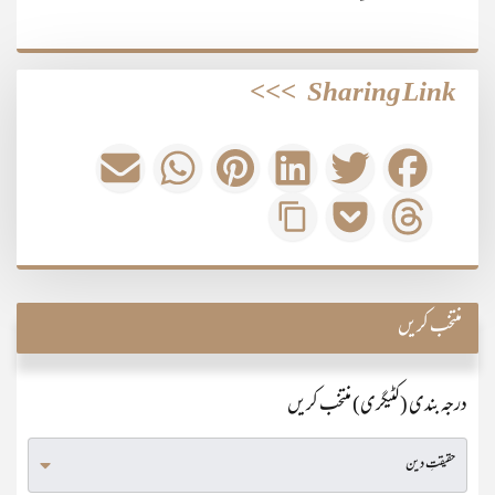
>>>
Sharing Link
منتخب کریں
درجہ بندی (کٹیگری) منتخب کریں