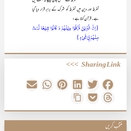
تفرقہ کے متعلق جان لیجیے کہ امت میں
تفرقہ اور دین میں تفرقہ کو شرک کے برابر قرار دیا گیا
ہے۔ قرآن کہتا ہے:
{اِنَّ الَّذِیۡنَ فَرَّقُوۡا دِیۡنَہُمۡ وَ کَانُوۡا شِیَعًا لَّسۡتَ
مِنۡہُمۡ فِیۡ شَیۡءٍ }
>>>
Sharing Link
منتخب کریں