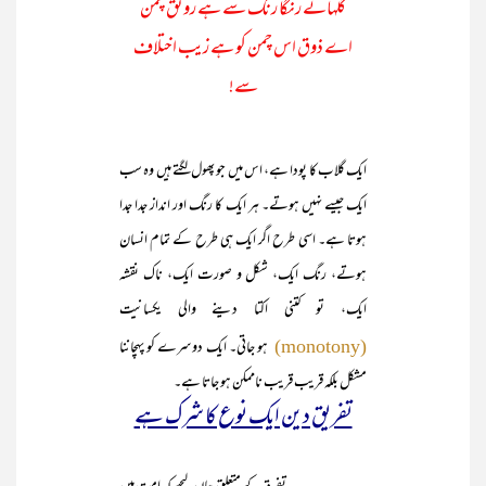
گلہائے رنگا رنگ سے ہے رونق چمن
اے ذوق اس چمن کو ہے زیب اختلاف
سے!
ایک گلاب کا پودا ہے، اس میں جو پھول لگتے ہیں وہ سب
ایک جیسے نہیں ہوتے۔ ہر ایک کا رنگ اور انداز جدا جدا
ہوتا ہے۔ اسی طرح اگر ایک ہی طرح کے تمام انسان
ہوتے، رنگ ایک، شکل و صورت ایک، ناک نقشہ
ایک، تو کتنی اکتا دینے والی یکسانیت
ہو جاتی۔ ایک دوسرے کو پہچاننا
(monotony)
مشکل بلکہ قریب قریب ناممکن ہو جاتا ہے۔
تفریق دین ایک نوع کا شرک ہے