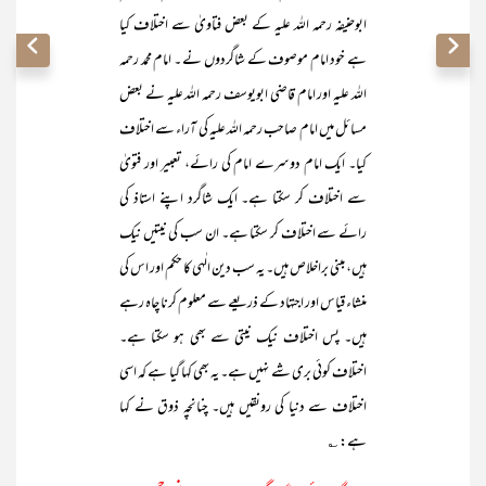
ابوحنیفہ رحمہ اللہ علیہ کے بعض فتاویٰ سے اختلاف کیا
ہے خود امام موصوف کے شاگردوں نے ۔ امام محمد رحمہ
اللہ علیہ اور امام قاضی ابویوسف رحمہ اللہ علیہ نے بعض
مسائل میں امام صاحب رحمہ اللہ علیہ کی آراء سے اختلاف
کیا۔ ایک امام دوسرے امام کی رائے، تعبیر اور فتویٰ
سے اختلاف کر سکتا ہے۔ ایک شاگرد اپنے استاذ کی
رائے سے اختلاف کر سکتا ہے۔ ان سب کی نیتیں نیک
ہیں، مبنی براخلاص ہیں۔ یہ سب دین الٰہی کا حکم اور اس کی
منشاء قیاس اور اجتہاد کے ذریعے سے معلوم کرنا چاہ رہے
ہیں۔ پس اختلاف نیک نیتی سے بھی ہو سکتا ہے۔
اختلاف کوئی بری شے نہیں ہے۔ یہ بھی کہا گیا ہے کہ اسی
اختلاف سے دنیا کی رونقیں ہیں۔ چنانچہ ذوق نے کہا
ہے: ؎