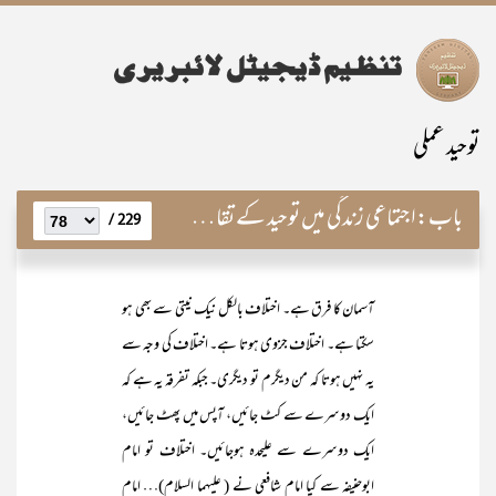
توحید عملی
باب:
اجتماعی زندگی میں توحید کے تقاضے اور اقامتِ دین کی فرضیت
229 /
آسمان کا فرق ہے۔ اختلاف بالکل نیک نیتی سے بھی ہو
سکتا ہے۔ اختلاف جزوی ہوتا ہے۔ اختلاف کی وجہ سے
یہ نہیں ہوتا کہ من دیگرم تو دیگری۔ جبکہ تفرقہ یہ ہے کہ
ایک دوسرے سے کٹ جائیں، آپس میں پھٹ جائیں،
ایک دوسرے سے علیحدہ ہوجائیں۔ اختلاف تو امام
ابوحنیفہ سے کیا امام شافعی نے ( علیہما السلام)… امام