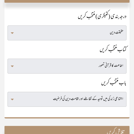
درجہ بندی (کٹیگری) منتخب کریں
کتاب منتخب کریں
باب منتخب کریں
تلاش کریں