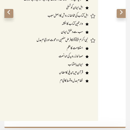
112
اہل ایمان کوتسلی
113
اہل کتاب کی مخالفانہ روش کااصل سبب
119
وارثین کتاب کانقشہ
123
سب سےدلکش ایمان
126
نبی اکرمﷺکافرضِ منصبی:دعوت اورقیامِ عدل
127
استقامت کاحکم
130
مصالحانہ رویہ کی ممانعت
134
ایمان بالکتاب
135
قرآن میں تبدیلی کامطالبہ
137
نظام عدل وقسط کاقیام