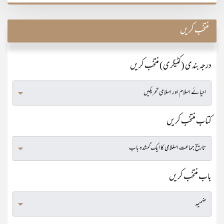
منتخب کریں
درجہ بندی (کٹیگری) منتخب کریں
کتاب منتخب کریں
باب منتخب کریں