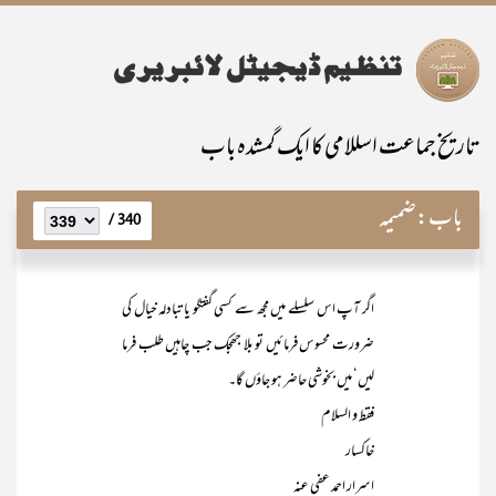
تاریخ جماعت اسللامی کا ایک گمشدہ باب
باب:
ضمیمہ
340 /
اگر آپ اس سلسلے میں مجھ سے کسی گفتگو یا تبادلہ خیال کی
ضرورت محسوس فرمائیں تو بلا جھجک جب چاہیں طلب فرما
لیں‘ میں بخوشی حاضر ہو جاؤں گا۔
فقط و السلام
خاکسار
اسرار احمد عفی عنہ