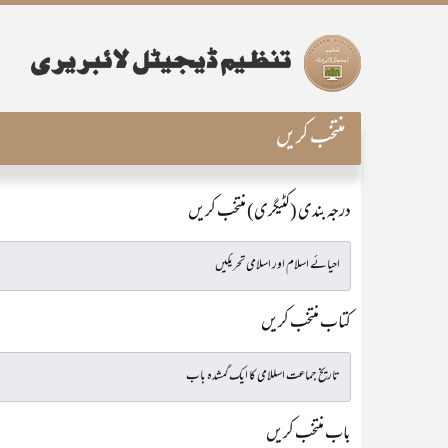
منتخب کریں
درجہ بندی (کٹیگری) منتخب کریں
کتاب منتخب کریں
باب منتخب کریں