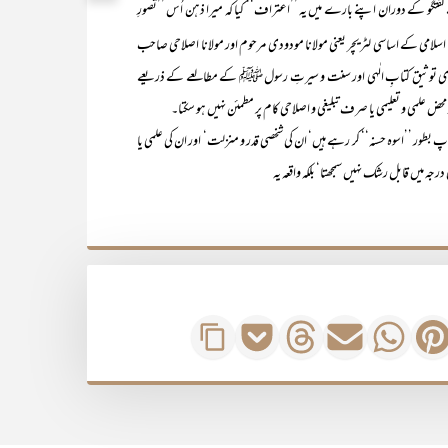
دوران اپنے بارے میں یہ ’’اعتراف‘‘ کیا کہ میرا ذہن اُس ’’تصورِ
ریک اسلامی کے اساسی لٹریچر یعنی مولانا مودودی مرحوم اور مولانا اصلاحی صاحب
کیدی توثیق کتابِ الٰہی اور سنت و سیرتِ رسول ﷺ کے مطالعے کے ذریعے
 علمی و تعلیمی یا صرف تبلیغی و اصلاحی کام پر مطمئن نہیں ہو سکتا۔
ور ’’اسوہ حسنہ‘‘ کر رہے ہیں‘ ان کی شخصی قدر و منزلت‘ اور ان کی علمی یا
 میں قابل رشک نہیں سمجھتا‘ بلکہ واقعہ یہ