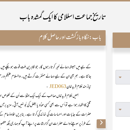
تاریخ جماعت اسللامی کا ایک گمشدہ باب
باب:
نگاہِ بازگشت اور حاصل کلام
کے لیے میں ہمیشہ دعائے خیر کرتا رہوں گا۔ جو اکابرین ملت فوت ہو چکے ہیں و
جانتا ہے۔ ہم بھی ان کے لیے دعائے مغفرت کرتے ہیں۔ والسلام علیکم و رحمت 
نیاز مند غلام فرید خان
-
JED063
ہمیں غلام فرید خاں صاحب کے ایک ایک لفظ سے اُن کے خلوص اور اخلاص اور
تلخی کا اظہار ہوا ہے تو اُس سے بھی کسی عناد یا بغض کی بُو نہیں آتی۔ مزید 
حضرات کے جذبات اور احساسات کی نمائندگی کرتا ہے۔ بنابریں افادۂ عا
کے طرز پر سوچنے والے حضرات ان گزارشات پر اپنے آپ کو ہماری جگہ متصور ک