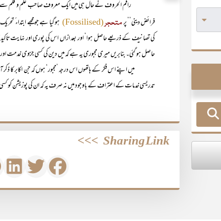
راقم الحروف نے حال ہی میں ایک معروف صاحب علم و قلم سے گفتگو کے 
متحجر
فرائض دینی‘‘ پر
ہو گیا ہے جو مجھے ابتداء ً تح
(Fossilised)
کی تصانیف کے ذریعے حاصل ہوا‘ اور بعد ازاں اس کی پوری اور نہایت تا
حاصل ہو گئی۔ بنابریں میری مجبوری یہ ہے کہ میں دین کی کسی جزوی خدمت اور محض
میں اپنے اس فکر کے ہاتھوں اس درجہ ’مجبور‘ ہوں کہ جن اکابر کا ذکر آپ بط
تدریسی خدمات کے اعتراف کے باوجود میں نہ صرف یہ کہ ان کی پوزیشن کو کسی درجہ
>>>
Sharing Link