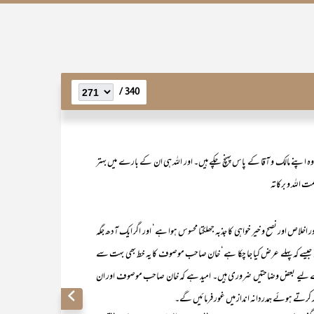
340 /
ہ اپنے مالک و آقا کے پاس پہنچ چکے ہیں۔ اور اللہ ہی ان کے بارے میں بہتر
اللہ و برکاتہ
 نصح و خیر خواہی کا جذبہ جھلکتا محسوس ہوا ہے‘ اور اگر ایک آدھ جگہ
برآں جیسے کہ پہلے عرض کیا جا چکا ہے‘ خان صاحب موصوف کا یہ خط بھی بہت سے
م کے لیے بعض وضاحتیں ضروری ہیں۔ امید ہے کہ خان صاحب موصوف اور ان
رتے ہوئے ہمدردانہ انداز میں غور فرمائیں گے۔