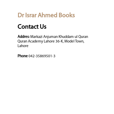
Dr Israr Ahmed Books
Contact Us
Addres:
Markazi Anjuman Khuddam ul Quran
Quran Academy Lahore 36-K, Model Town,
Lahore
Phone
042-35869501-3