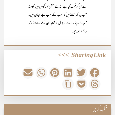
نے مل کر منتخب کیا ہے‘ نہ بے عقل اور کودن ہیں‘ اور نہ
آپ یہ کہہ سکتے ہیں کہ سب کے سب بے ایمان ہیں۔
آپ اپنے سارے دلائل و شواہد ان کے سامنے رکھ
دیجئے‘ اور میں
>>>
Sharing Link
منتخب کریں