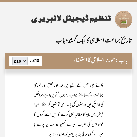
تاریخ جماعت اسللامی کا ایک گمشدہ باب
باب:
مولانا اصلاحی کا استعفاء
340 /
ڈالتے ہیں جس کے لیے میں خدا اور خلق اور پوری
جماعت کے سامنے جواب دہ ہوں‘ تو میں اپنے فرائض
کی ادائیگی میں دوستوں کی پاسداری تو نہیں کر سکتا۔ میرا
فرض جس چیز کا مطالبہ بھی کرے گا‘ میں اسے کروں گا
خواہ اس کی ضرب میرے کسی دوست پر پڑے یا
میرے کسی بھائی بند پر‘ یا میری اپنی ذات پر۔