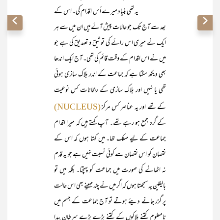
یہ تھی بنیاد میرے اُس اقدام کی۔ اس کے
بعد سے آج تک جو حالات پیش آئے ہیں ان میں سے ہر
ایک نے میری اس رائے کی توثیق و تصدیق کی ہے جو
میں نے اس اقدام کے وقت قائم کی تھی۔ آج ایک اندھا
بھی دیکھ سکتا ہے کہ جماعت کے اندر بلاک سازی ہوئی
تھی یا نہیں اور بلاک سازی کے رجحانات کس نوعیت
کے تھے اور یہ عناصر کس مرکز
(NUCLEUS)
کے گرد جمع ہو رہے تھے۔ آپ کہتے ہیں کہ میرا اقدام
جماعت کے لیے مہلک تھا۔ میں کہتا ہوں کہ اس کے
نقصان کو اس نقصان سے کوئی نسبت نہیں ہے جو یہ قدم
نہ اٹھانے کی صورت میں جماعت کو پہنچتا۔ بلکہ میں تو
بالیقین یہ سمجھتا ہوں کہ اگر میں نے چند مہینے بھی اس حالت
پر گزر جانے دیئے ہوتے تو آج جماعت کے جسم میں
نامعلوم کتنے بلاکوں کے کتنے بڑے بڑے سرطان پیدا