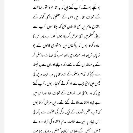
ہو چکے ہوتے۔ آپ کہتے ہیں کہ یہ اقدام دستور جماعت
کے خلاف تھا۔ میں اس کے متعلق ماچھی گوٹھ کے
اجتماع عام میں علی الاعلان بھی کہہ چکا ہوں‘ آپ سے
زبانی گفتگو میں بھی عرض کر چکا ہوں‘ اور اب پھر اس کا
اعادہ کرتا ہوں کہ پاکستان میں دستوری قانون کے جو
نمایاں ترین ماہر موجود ہیں ان سب کی خدمات حاصل کر
کے یہ معاملہ ان کے سامنے رکھ دیجئے اور ان سے یہ فیصلہ
لے لیجئے کہ اقدام دستور کے اندر تھا یا باہر۔ ان ماہرین کی
فیس میں اپنی جیب سے ادا کرنے کو تیار ہوں۔ آپ کہتے
ہیں کہ وہ راستی اور انصاف کے خلاف تھا اور اس میں
بے بنیاد الزامات لگائے گئے تھے۔ میں عرض کرتا ہوں
کہ آپ مجلس شوریٰ کے ایک رکن کی حیثیت سے بآسانی
اس بنیاد پر میرے خلاف عدم اعتماد کی قرار داد لے
آئیں۔ مجلس کے پچاس ارکان‘ جنہیں ساری جماعت