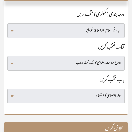
درجہ بندی (کٹیگری) منتخب کریں
کتاب منتخب کریں
باب منتخب کریں
تلاش کریں