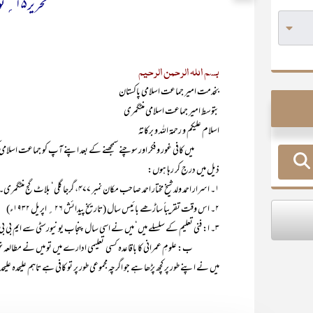
تحریر ۱۵؍ نومبر ۱۹۵۴ء
بسم اللہ الرحمن الرحیم
بخدمت امیر جماعت اسلامی پاکستان
بتوسط امیر جماعت اسلامی منٹگمری
اسلام علیکم و رحمۃ اللہ و برکاتہٗ
میں کافی غور و فکر اور سوچنے سمجھنے کے بعد اپنے آپ کو جماعت اسلامی 
ذیل میں درج کر رہا ہوں:
۱۔ اسرار احمد ولد شیخ مختار احمد صاحب مکان نمبر ۴۷۷، گرجا گلی‘ بلاٹ گج منٹگمری۔
۲۔ اس وقت تقریباً ساڑھے بائیس سال (تاریخ پیدائش ۲۶؍ اپریل ۱۹۳۲ء)
۳۔ ا: فنی تعلیم کے سلسلے میں‘ میں نے اسی سال پنجاب یونیورسٹی سے ایم بی بی ایس کیا ہے۔
ب: علومِ عمرانی کا باقاعدہ کسی تعلیمی ادارے میں تو میں نے مطالعہ نہیں کی
میں نے اپنے طور پر کچھ پڑھا ہے جو اگرچہ مجموعی طور پر تو کافی ہے تاہم علیحدہ علیحد