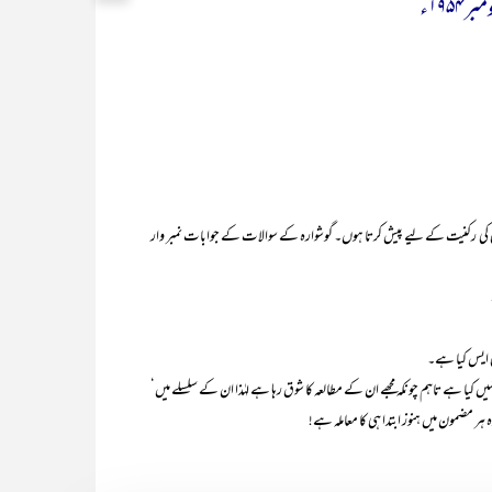
کی رکنیت کے لیے پیش کرتا ہوں۔ گوشوارہ کے سوالات کے جوابات نمبر وار
ا ہے تاہم چونکہ مجھے ان کے مطالعہ کا شوق رہا ہے لہٰذا ان کے سلسلے میں‘
ہ ہر مضمون میں ہنوز ابتدا ہی کا معاملہ ہے!