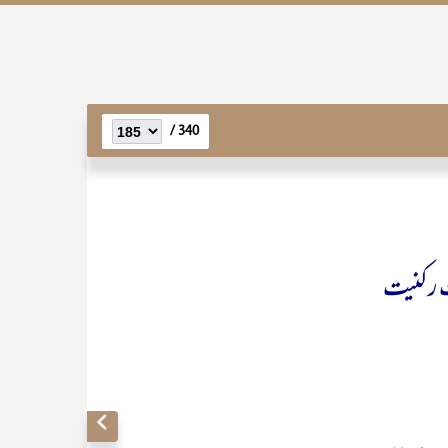
340 /
 رکنیت