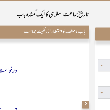
تاریخ جماعت اسللامی کا ایک گمشدہ باب
باب:
مؤلف کا استعفاء از رکنیت جماعت
درخواست