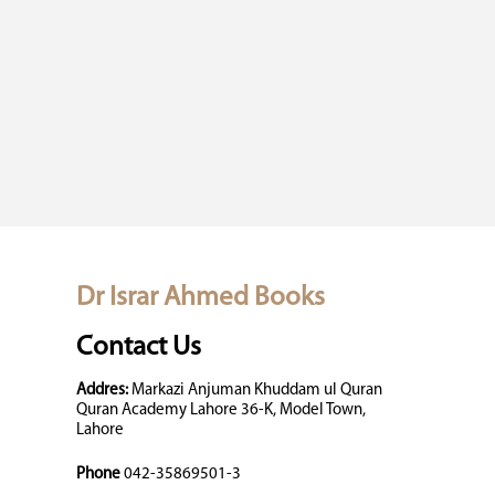
Dr Israr Ahmed Books
Contact Us
Addres:
Markazi Anjuman Khuddam ul Quran
Quran Academy Lahore 36-K, Model Town,
Lahore
Phone
042-35869501-3