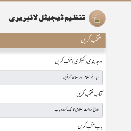
منتخب کریں
درجہ بندی (کٹیگری) منتخب کریں
کتاب منتخب کریں
باب منتخب کریں