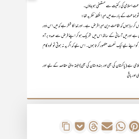
جماعت اسلامی کی رکنیت سے مستعفی ہو جاؤں۔
کر رہا ہوں کہ اقامت دین میرا فرض ہے۔ اور خدا کا شکر ہے کہ میں اس دَور
کی ہے اور میں آسانی کے ساتھ اس میں شریک ہو کر اپنے فرض سے عہدہ بر آہ
پنے لیے ایک نعمت متصور کرتا ہوں۔ اس لیے کہ اگر یہ نہ ہوتی تو خود کام
می ہے (پاکستان کی بھی اور ہندوستان کی بھی) البتہ دینی مقاصد کے لیے اور
اور باقی