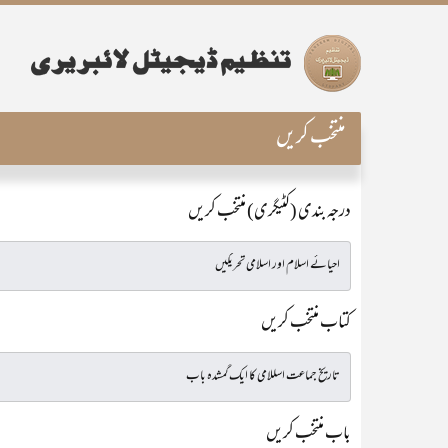
منتخب کریں
درجہ بندی (کٹیگری) منتخب کریں
کتاب منتخب کریں
باب منتخب کریں