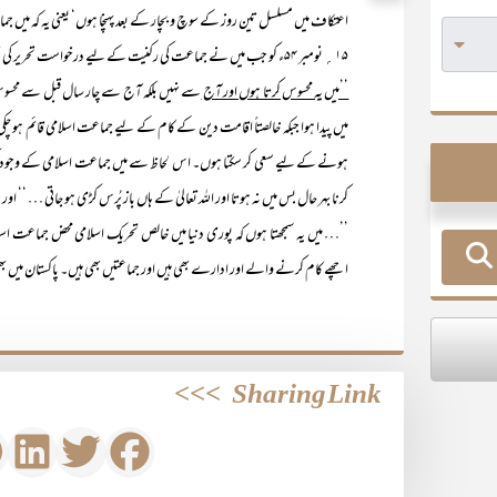
اعتکاف میں مسلسل تین روز کے سوچ و بچار کے بعد پہنچا ہوں‘ یعنی یہ کہ میں 
۱۵؍ نومبر ۵۴ء کو جب میں نے جماعت کی رکنیت کے لیے درخواست تحریر کی تو جماعت کے بارے میں میرا نقطہ ٔ نظر یہ تھا:
’’میں یہ محسوس کرتا ہوں اور آج
سے نہیں بلکہ آج سے چار سال قبل سے محسوس 
میں پیدا ہوا جبکہ خالصتاً اقامت دین کے کام کے لیے جماعت اسلامی قائم ہو چ
ہونے کے لیے سعی کر سکتا ہوں۔ اس لحاظ سے میں جماعت اسلامی کے وجود کو ا
کرنا بہر حال بس میں نہ ہوتا اور اللہ تعالیٰ کے ہاں باز پُرس کڑی ہو جاتی … ‘‘ اور
’’… میں یہ سمجھتا ہوں کہ پوری دنیا میں خالص تحریک اسلامی محض جماعت اسلا
اچھے کام کرنے والے اور ادارے بھی ہیں اور جماعتیں بھی ہیں۔ پاکستان میں بھی 
>>>
Sharing Link