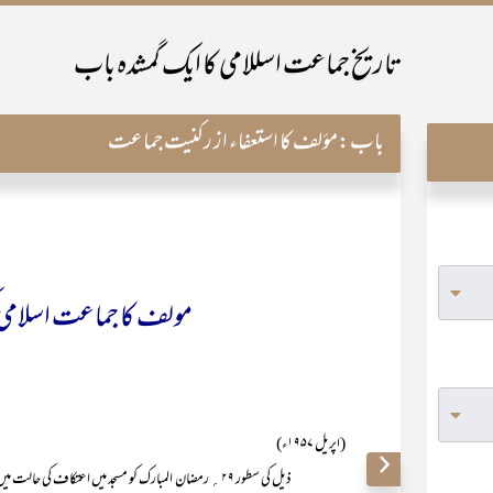
تاریخ جماعت اسللامی کا ایک گمشدہ باب
باب:
مؤلف کا استعفاء از رکنیت جماعت
مولف کا جماعت اسلامی 
(اپریل ۱۹۵۷ء)
ذیل کی سطور ۲۹؍ رمضان المبارک کو مسجد میں اعتکاف کی 