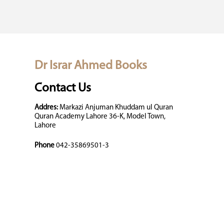
Dr Israr Ahmed Books
Contact Us
Addres:
Markazi Anjuman Khuddam ul Quran
Quran Academy Lahore 36-K, Model Town,
Lahore
Phone
042-35869501-3