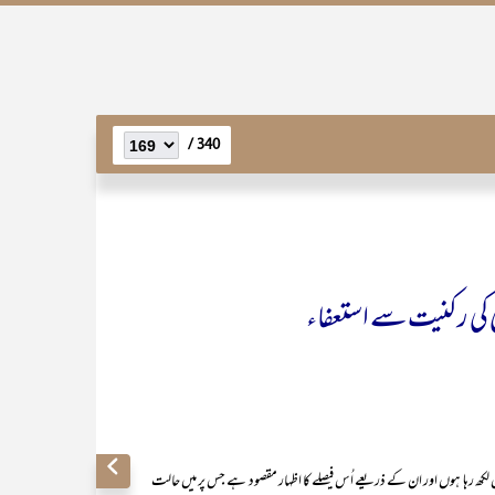
340 /
کی رکنیت سے استعفاء
حالت میں لکھ رہا ہوں اور ان کے ذریعے اُس فیصلے کا اظہار مقصود ہے جس پر میں حالت