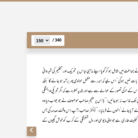
340 /
 جماعت میں شامل ہو کر گویا اپنے مذہبی لباس پر تحریک اور تنظیم کی شیروانی
بات نہیں ہو گی‘ اس لیے کہ اندر سے مکمل مولوی پھر برآمد ہو جائے گا‘ جبکہ
 کے حرکی تصور کے حوالے سے ہے اور شدید خطرہ ہے کہ اگر تحریکی وابستگی
ھیاں تک غائب نہ ہو جائیں!‘‘ (اس پر حکیم صاحب موصوف نے جو جواب دیا وہ
 لے آیا جائے‘ انہوں نے فرمایا: ’’ڈاکٹر صاحب! آپ اِس وقت صدمہ کی جس
 کیفیت طاری ہے جو اپنی مایوسی اور دل شکستگی کے کر ب کو خوش گپیوں کے