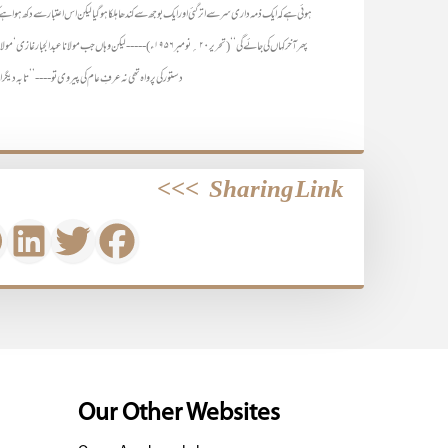
ہوئی ہے کہ ایک ذمہ داری سر سے اتر گئی اور ایک بوجھ سے کندھا ہلکا ہو گیا لیکن اس اعتبار سے دکھ ہوا 
پھر آخر کہاں کی جائے گی‘‘ (تحریر ۲۰؍ نومبر ۱۹۵۶ء) ----- لیکن وہا
دستور کی پرواہ تھی نہ عرفِ عام کی پیروی تو -- -- ’’تابہ دی
>>>
Sharing Link
Our Other Websites