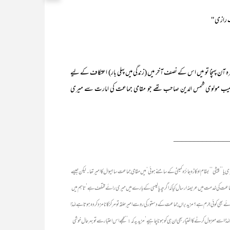
بِ رازی"
ن پہنچا تو میں اس کے نصف آخر میں (زندگی میں پہلی بار) اعتکاف کے لیے
 اور خطیب مولوی شمس الدین صاحب تھے جو مقامی جماعت کی امارت سے میری
_____________
ق ذکر ہے۔ اواخر اکتوبر یا اوائل نومبر ۱۹۵۶ء تک‘ جب میری حاضری یا ’’پیشی‘‘ بمقام اوکاڑہ جائزہ کمیٹی کے سامنے ہوئی‘ میں مقامی جماعت ساہیوال کا امیر تھا۔ لیکن جیسے
یر جماعت کی خدمت میں عریضہ ارسال کیا کہ اگرچہ پالیسی کے بارے میں میری رائے مختلف ہے‘ تاہم میں
ی کوئی جرم ہے؟ مزید براں جماعت کے دستور کی روسے امیر حلقہ تو مرکز کا نامزد کردہ ہوتا ہے لہٰذا
ذا اسے معزول کرنے کا اختیار بھی ان ہی کو ہونا چاہیے‘ مزید یہ کہ: ’’مجھے اس اعتبار سے تو بہر حال خوشی