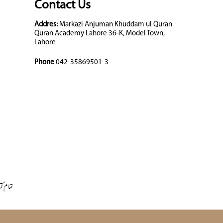
Contact Us
Addres:
Markazi Anjuman Khuddam ul Quran
Quran Academy Lahore 36-K, Model Town,
Lahore
Phone
042-35869501-3
تمام کت