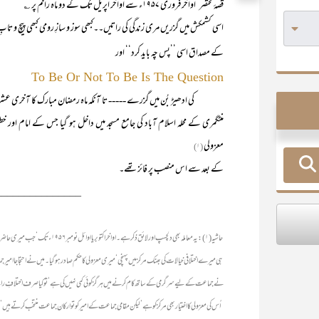
قصۂ مختصر‘ اواخر فروری ۱۹۵۷ء سے اواخر اپریل تک کے دو ماہ راقم پر ؎
اسی کشمکش میں گزریں مری زندگی کی راتیں۔۔کبھی سوز و سازِ رومی کبھی پیچ و تا
کے مصداق اسی ’’پس چہ باید کرد‘‘ اور
To Be Or Not To Be Is The Question
کی ادھیڑ بُن میں گزرے ----- تا آنکہ ماہ رمضان مبارک کا آخری عشرہ آ
منٹگمری کے محلہ اسلام آباد کی جامع مسجد میں داخل ہو گیا جس کے امام
معزولی
(۱)
کے بعد سے اس منصب پر فائز تھے۔
_______________
حاشیہ (۱): یہ معاملہ بھی دلچسپ اور لائ
ہی میرے اختلافی خیالات کی بھنک مرکز میں پہنچی‘ میری معزولی کا حکم صادر ہو گیا۔ میں نے احتجاجا ام
نے جماعت کے لیے سرگرمی کے ساتھ کام کرنے میں ہرگز کوئی کمی نہیں کی ہے‘ تو کیا صرف اختلافِ رائے بھ
اُس کی معزولی کا اختیار بھی مرکز کو ہے‘ لیکن مقامی جماعت کے امیر کو تو ارکان جماعت منتخب کرتے ہیں‘ لہٰ