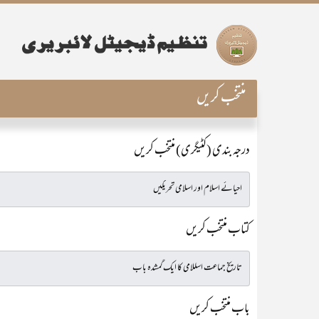
منتخب کریں
درجہ بندی (کٹیگری) منتخب کریں
کتاب منتخب کریں
باب منتخب کریں