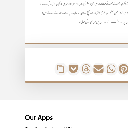
ہے کہ اگر ان چھوٹے چھوٹے معاملات میں بھی دستور کی روح اور معروف طریق کار کی پیروی نہ کی جائے تو
ں جب مولانا عبد الجبار غازی‘ مولانا عبد الغفار حسن‘ حکیم عبد الرحیم اشرف اور شیخ سلطان احمد ایسے اہم حضرات تک کے معاملے میں نہ
گراں چہ رسد؟‘‘ ----- کے مصداق میں کس کھیت کی مولی تھا !!
Our Apps