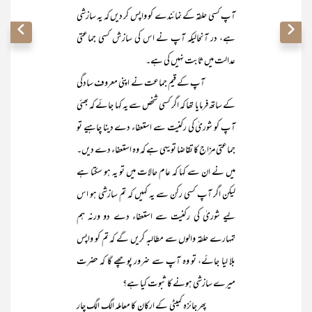
آپ کسی حلقہ کے نمائندے کو واپس کر دیں کہ یہ سازشی
ہے، در آنحالیکہ آپ نے اس کی سازش کسی جماعتی
عدالت میں ثابت نہیں کی ہے۔
آپ کے قیم جماعت نے اپنی معروف سادگی
کے ساتھ فرمایا تھا کہ اگر کسی شخص سے یہ کہا جائے کہ بھئی
آپ کو شوریٰ کی رکنیت سے استعفاء دے دینا چاہیے تو
جماعتی مزاج کا تقاضا تو یہی ہے کہ وہ استعفاء دے دیں۔
میں نے ان سے کہا کہ عام حالات میں تو یہ ہو سکتا ہے
لیکن اگر آپ کسی رکن سے یہ کہیں کہ تم سازشی ہو اس
لیے شوریٰ کی رکنیت سے استعفاء دے دو ورنہ ہم
تمہارے حلقہ والوں سے مطالبہ کریں گے کہ تم کو واپس
بلا لیا جائے، تو وہ آپ سے ضرور پوچھے گا کہ حضرت
میرے سازشی ہونے کا ثبوت کیا ہے؟
پھر جائزہ کمیٹی کے ارکان کا معاملہ الگ الگ چار