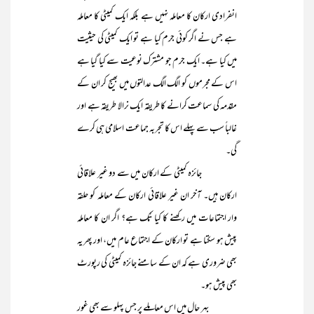
انفرادی ارکان کا معاملہ نہیں ہے بلکہ ایک کمیٹی کا معاملہ
ہے جس نے اگر کوئی جرم کیا ہے تو ایک کمیٹی کی حیثیت
میں کیا ہے۔ ایک جرم جو مشترک نوعیت سے کیا گیا ہے
اس کے مجرموں کو الگ الگ عدالتوں میں بھیج کر ان کے
مقدمہ کی سماعت کرانے کا طریقہ ایک نرالا طریقہ ہے اور
غالباً سب سے پہلے اس کا تجربہ جماعت اسلامی ہی کرے
گی۔
جائزہ کمیٹی کے ارکان میں سے دو غیر علاقائی
ارکان ہیں۔ آخر ان غیر علاقائی ارکان کے معاملہ کو حلقہ
وار اجتماعات میں رکھنے کا کیا تُک ہے؟ اگر ان کا معاملہ
پیش ہو سکتا ہے تو ارکان کے اجتماع عام میں، اور پھر یہ
بھی ضروری ہے کہ ان کے سامنے جائزہ کمیٹی کی رپورٹ
بھی پیش ہو۔
بہر حال میں اس معاملے پر جس پہلو سے بھی غور