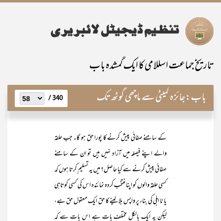
تاریخ جماعت اسللامی کا ایک گمشدہ باب
باب:
جائزہ کمیٹی سے ماچھی گوٹھ تک
340 /
کے سامنے صفائی پیش کرنے کا پورا حق ہو گا۔ جب حلقہ
والے اپنے فیصلہ میں آزاد نہیں ہیں تو ان کے سامنے
صفائی پیش کرنے سے کیا حاصل؟ میں یہ تسلیم کرتا ہوں کہ
کسی حلقہ والوں کو اپنا منتخب کردہ نمائندہ اس کی کسی کوتاہی
یا نا اہلی کی بناء پر واپس بلا لینے کا حق ایک معقول حق ہے،
لیکن یہ ایک بالکل مختلف بات ہے اس بات سے کہ