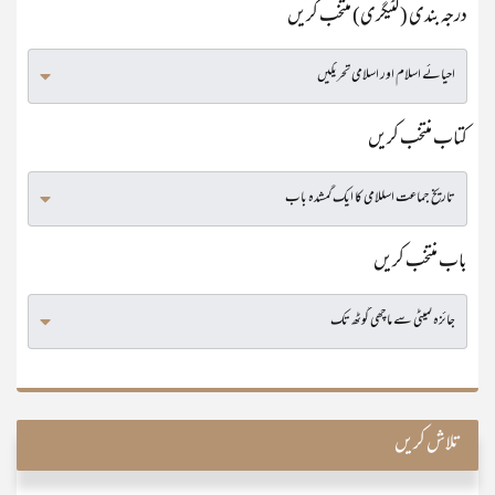
درجہ بندی (کٹیگری) منتخب کریں
کتاب منتخب کریں
باب منتخب کریں
تلاش کریں