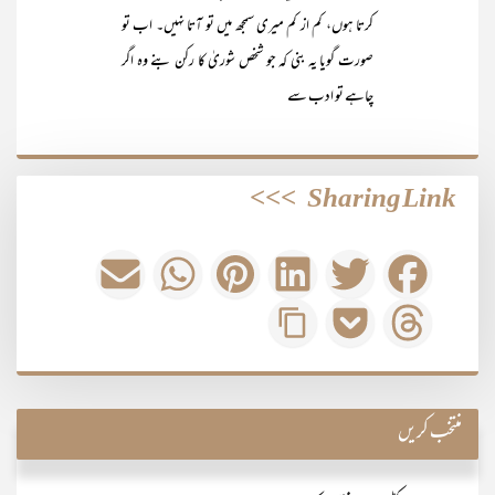
کرتا ہوں، کم از کم میری سمجھ میں تو آتا نہیں۔ اب تو
صورت گویا یہ بنی کہ جو شخص شوریٰ کا رکن بنے وہ اگر
چاہے تو ادب سے
>>>
Sharing Link
منتخب کریں