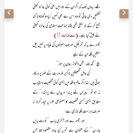
تھے، یہاں تک کہ اگر ان کے دور میں بھی کوئی جائزہ کمیٹی
تشکیل دی جاتی تو وہ اس سے بھی کہیں زیادہ گھناؤنا گند
جمع کر کے لا سکتی تھی جتنا جماعت اسلامی کی جائزہ کمیٹی
(معاذ اللہ !!)
نے پیش کیا ہے۔
تیسرے یہ کہ تحریکیں صرف اصولوں کی بنیاد پر نہیں چل
سکتیں بلکہ ان کے لیے
؏ ’’نگہ بلند، سخن دلنواز، جان پر سوز‘‘
کی حامل شخصیتیں ناگزیر ضرورت کے طور پر درکار
ہوتی ہیں، لہٰذا اگر عالم واقعہ میں ایسی کوئی شخصیت دستیاب
نہ ہو تو ’’پیراں نمے پرند، مریداں مے پرانند!‘‘ کے
مطابق ایسی کسی شخصیت کا مصنوعی طور پر تیار کرنا نہ
صرف درست بلکہ لازمی ہے!
اور تیسرے اور آخری باب ’’نوبت بایں
جارسید‘‘ کے عنوان سے تحریر کیا جانا مقصود تھا جس