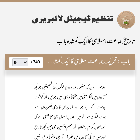
تاریخ جماعت اسللامی کا ایک گمشدہ باب
باب:
تحریک جماعت اسللامی کا ایک گمشدہ باب ’’نقض غزل‘‘
340 /
دوسرے یہ کہ مشہور اور ممدوح لوگوں کی شخصیتیں جو کچھ
کتابوں میں نظر آتی ہیں حقیقتاً ویسی نہیں ہوتیں بلکہ گوشت
پوست کے بنے ہوئے انسان ان کاغذی تصویروں سے
بہت مختلف ہوتے ہیں۔ اور یہ اصول بھی اتنا قطعی ہے کہ
خود صحابۂ کرام رضوان اللہ عنہم اجمعین بھی جیسے کچھ تاریخ
اور سیرت کی کتابوں میں نظر آتے ہیں واقعتا ویسے نہیں