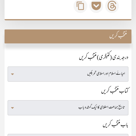
منتخب کریں
درجہ بندی (کٹیگری) منتخب کریں
کتاب منتخب کریں
باب منتخب کریں