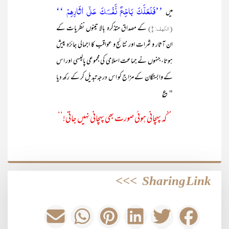
’’فَلَعَلَّکَ بَاخِعٌ نَّفۡسَکَ عَلٰۤی اٰثَارِہِمۡ ‘‘
میں
(الکہف: ۶)
کے مصداق متذکرہ بالا تینوں نظریات کے
ان آثار و ثمرات اور نتائج و عواقب کا اجمالی جائزہ پیش
ہوتا، جنہوں نے جماعت اسلامی کی مجموعی پالیسی اور اس
کے وابستگان کے مزاج کو اس درجہ تبدیل کر کے رکھ دیا
" ؏
’’کہ پہچانی ہوئی صورت بھی پہچانی نہیں جاتی!‘‘
>>>
Sharing Link