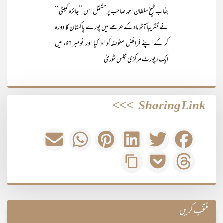
جناب شیخ سلطان احمد صاحب پر مشتمل اس ’’جائزہ کمیٹی‘‘
نے تقریباً آٹھ ماہ کے عرصے میں پورے پاکستان کا دورہ
کر کے اپنے فرائض مفوضہ کو ادا کیا اور نومبر ۵۶ء میں
ایک رپورٹ مرکزی مجلس شوریٰ
>>>
Sharing Link
منتخب کریں