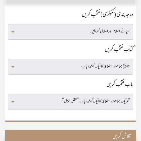
درجہ بندی (کٹیگری) منتخب کریں
کتاب منتخب کریں
باب منتخب کریں
تلاش کریں