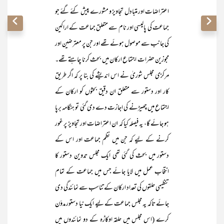
اعتراضات اور متبادل تجاویز و مشورے پیش کئے گئے جو
جماعت کی پالیسی اور نام سے متعلق جماعت کے اراکین
کی جانب سے موصول ہوئے تھے اور جن پر معترضین اور
مجوزین حضرات اجتماع ارکان میں بحث کرنا چاہتے تھے۔
مرکزی مجلس شوریٰ نے اس اندیشے کی بنا پر کہ اگر طریق
کار اور دستور سے متعلق ان دقیق بحثوں کو ارکان کے
اجتماع میں چھیڑنے کی اجازت دے دی گئی تو ہنگامہ برپا
ہو جائے گا، یہ فیصلہ کیا کہ ان اعتراضات اور تجاویز پر غور
کرنے کے لیے کہ جن میں نظم جماعت اور اس کے
دستور میں بحث کی گئی تھی ایک مجلس تدوین دستور کا
انتخاب عمل میں لایا جائے جس میں جماعت کے تمام
تنظیمی حلقوں کی تعداد ارکان کے تناسب سے نمائندگی دی
جائے تاکہ یہ مجلس جماعت کے لیے ایک نیا دستور مدوّن
کرے (اس مجلس میں حلقہ اوکاڑہ کے دو نمائندوں میں