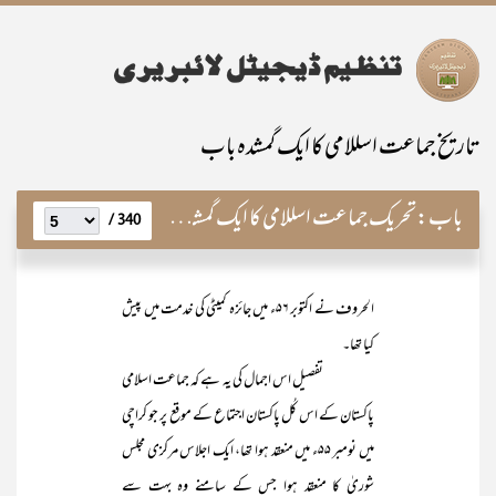
تاریخ جماعت اسللامی کا ایک گمشدہ باب
باب:
تحریک جماعت اسللامی کا ایک گمشدہ باب ’’نقض غزل‘‘
340 /
الحروف نے اکتوبر ۵۶ء میں جائزہ کمیٹی کی خدمت میں پیش
کیا تھا۔
تفصیل اس اجمال کی یہ ہے کہ جماعت اسلامی
پاکستان کے اس کُل پاکستان اجتماع کے موقع پر جو کراچی
میں نومبر ۵۵ء میں منعقد ہوا تھا، ایک اجلاس مرکزی مجلس
شوریٰ کا منعقد ہوا جس کے سامنے وہ بہت سے