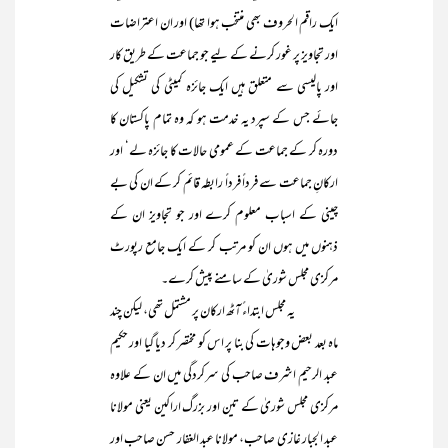
ایک راقم الحروف بھی منتخب ہوا تھا) اور ان اعتراضات
اور تجاویز پر غور کرنے کے لیے جو جماعت کے طریق کار
اور پالیسی سے متعلق ہیں ایک جائزہ کمیٹی کی تشکیل کی
جائے جس کے سپرد یہ خدمت ہو کہ وہ تمام پاکستان کا
دورہ کر کے جماعت کے عمومی حالات کا جائزہ لے‘ اور
ارکانِ جماعت سے فرداً فرداً رابطہ قائم کر کے ان کی بے
چینی کے اسباب معلوم کرے اور جو تجاویز ان کے
ذہنوں میں ہوں ان کو مرتب کر کے ایک جامع رپورٹ
مرکزی مجلس شوریٰ کے سامنے پیش کرے۔
یہ مجلس ابتداءً آٹھ ارکان پر مشتمل تھی، لیکن چند
ماہ بعد بعض وجوہات کی بنا پر اس کو مختصر کر دیا گیا اور حکیم
عبد الرحیم اشرف صاحب کی سرکردگی میں ان کے علاوہ
مرکزی مجلس شوریٰ کے تین اور بزرگ اراکین یعنی مولانا
عبد الجبار غازی صاحب، مولانا عبد الغفار حسن صاحب اور