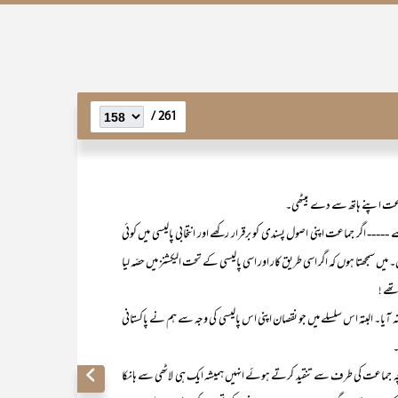
261 /
ر جماعت اپنی اصول پسندی کو برقرار رکھے اور انتخابی پالیسی میں کوئی
سے بھی کہیں پیچھے چلے گئے ہیں۔ میں سمجھتا ہوں کہ اگر اسی طریق کار اور اسی پالیسی کے تحت الیکشنز میں حصّہ لیا
ٓیا۔ البتہ اس سلسلے میں جو نقصان اپنی اس پالیسی کی وجہ سے ہم نے پاکستانی
۔
رچہ جماعت کی طرف سے تنقید کرتے ہوئے انہیں ہمیشہ ایک ہی لاٹھی سے ہانکا