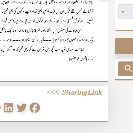
جاتا رہا ہے لیکن واقعتاً وہ سب بالکل ایک ہی طرح کے لوگ نہ تھے۔ ان میں ای
آشنائے محض تھے لیکن ان میں ایک اچھی بھلی تعداد ایسے لوگوں کی بھی تھی کہ 
سکیں۔ اور خوش قسمتی سے ابتداء ً ایسے ہی لوگوں کو اس قیادت میں اصل قوت
اس قیادت کی صفوں میں انتشار اور تفرقہ بازی کا رونما ہونا ایک بالکل فطری
بیک وقت دو حملوں کا سامنا کرنا پڑا -----ایک داخلی انتشار اور -----دوسرے ب
جماعت اسلامی تو یہ سب کچھ اس غرض سے کر رہی تھی کہ وہ ’’خلا‘‘ پیدا ہو جس
کے ہاتھوں کو مضبوط
>>>
Sharing Link