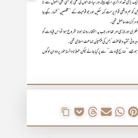
ک بڑی تعداد اگرچہ ایسے پیشہ ور سیاستدانوں کی تھی جو کسی بھی اصول سے نا
جن کو ہم واقعی قوم پرست کہہ سکیں اور جو قومیت کے ’’مخلصین‘‘ شمار کیے جا
 و مرکزیت حاصل تھی۔
 اور لازمی امر تھا اور جب یہ انتشار رونما ہونا شروع ہوا تو اس قیادت کو
یرونی تنقید و مخالفت‘ جس کی چیمپئن جماعت اسلامی تھی۔
ے ’’صالح قیادت‘‘ سے پر کیا جائے لیکن عملاً نادانستہ طور پر وہ ان لوگوں