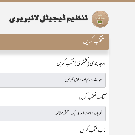
منتخب کریں
درجہ بندی (کٹیگری) منتخب کریں
کتاب منتخب کریں
باب منتخب کریں