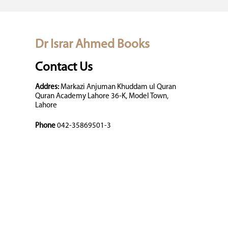
Dr Israr Ahmed Books
Contact Us
Addres:
Markazi Anjuman Khuddam ul Quran
Quran Academy Lahore 36-K, Model Town,
Lahore
Phone
042-35869501-3