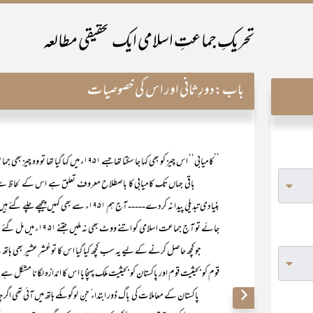
تحریکِ جماعتِ اسلامی ایک تحقیقی مطالعہ
باب:
دورِ ثانی اور اس کی خصوصیات
’’کامیابی‘‘ اس چیز کو بھی کہا جا سکتا تھا جسے ۱۹۵۱ء میں کہا گیا تھا تو وہ چیز بھی جماعت اپنے ہاتھ سے دے بیٹھی۔
باقی جہاں تک کامیابی کا باصطلاح معروف تعلق ہے اس کے لحاظ سے ----- اگ
بنیادی تبدیلی پیدا نہ کردے----- آج ہم ۱۹۵۱ء 
جائے تو آج جماعت اسلامی کو اتنے ووٹ بھی نہ ملیں جتنے ۵۱ ۱۹ء میں مل گئے تھے !
جو کچھ حاصل کرنے کے لیے یہ سب کچھ کیا گیا اس کا توعُشرِ عشیر بھی ہاتھ نہ ا
قوم کو بحیثیت قوم اور پاکستان کو بحیثیت ملک پہنچایا اس کا اندازہ لگانا مشکل ہے
پاکستان کے معاملات کی باگ ڈور ابتداء ً جن لوگوںکے ہاتھ میں آئی تھی اگ