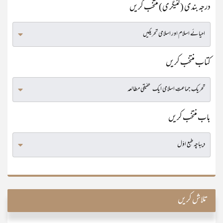
درجہ بندی (کٹیگری) منتخب کریں
کتاب منتخب کریں
باب منتخب کریں
تلاش کریں