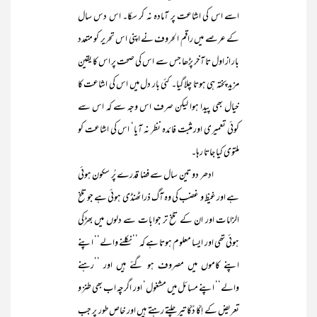
اسے اس کی اشاعت پر آمادہ نہ کر سکا۔ اس دس سال
کے عرصے میں راقم الحروف نے اپنی اس تحریر کو متعدد
بار از اول تا آخر پڑھا جس سے اس کی صحت پر اس کا یقین
مزید پختہ ہی ہوتا چلا گیا۔ کئی بار دل میں اس کی اشاعت کا
خیال بھی پیدا ہوا لیکن صرف اس وجہ سے کہ اس سے
کوئی تعمیری اور مثبت فائدہ نظر نہ آیا‘ اس کی اشاعت کو
ملتوی کیا جاتا رہا۔
ادھر دو تین سال سے فضا قدرے پُر سکون ہوئی
ہے اور غیظ و غضب کی وہ آگ ذرا ٹھنڈی ہوئی ہے جو تلخ
الزامات اور ان کے تلخ تر جوابات سے دلوں میں بھڑکی
ہوئی تھی اور ایسا معلوم ہوتا ہے کہ ’’نکلنے والے‘‘ اپنے
اپنے کاموں میں مصروف ہو گئے ہیں اور ’’رہنے
والے‘‘ اپنے مسائل میں مشغول‘ اور اگرچہ اب بھی طنز و
تعریض کے اِکّا دُکّا تیر چلتے رہتے ہیں اور خاص طور پر جب