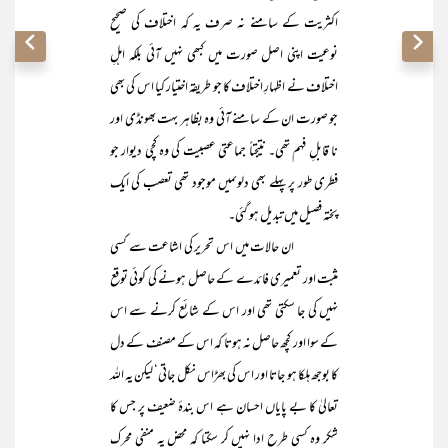
اکثریت کے سامنے نہ صرف یہ کہ اختلاف کی صحیح
نوعیت اپنی اصل صورت میں کبھی نہیں آئی بلکہ اہلِ
اختلاف نے اظہارِ اختلاف کا جو طریقہ اختیار کیا اس کی بھی
جو صورت ان کے سامنے آئی وہ بظاہر بہت بھونڈی اور
نا قابلِ فہم تھی۔ نتیجتاً جماعتی عصبیت کی وہ کچی دیوار جو
فطری طور پر پہلے بھی دلوںمیں موجود تھی تعصب کی ایک
پختہ فصیل میں تبدیل ہو گئی۔
ان حالات میں اس تحریر کی اشاعت سے کسی
مثبت اور تعمیری فائدے کے حاصل ہونے کی کوئی توقع
نہیں کی جا سکتی تھی اور اس کے شائع کرنے سے اس
کے سوا اور کچھ حاصل نہ ہوتا کہ اس کے مصنف کے دل
کا بوجھ ہلکا ہو جاتا اور اس کی بھڑاس نکل جاتی‘ لیکن یہ اللہ
تعالیٰ کا بے پایاں احسان ہے اس بندۂ ضعیف پر جس کا
شکر وہ کسی طرح ادا نہیں کر سکتا کہ محض یہ منفی محرک