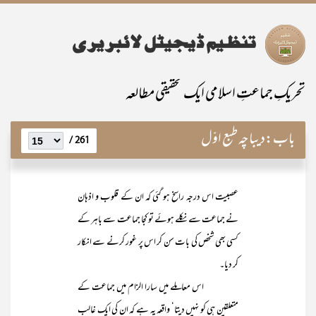
تحریکِ جماعتِ اسلامی ایک تحقیقی مطالعہ
باب:
دیباچہ طبع اوّل
261 /
عصبیت اس درجہ راسخ ہو گئی کہ ان کے قلوب و اذہان
نے جماعت سے نکلے ہوئے تو کجا جماعت سے باہر کے
کسی بھی شخص کی بات سن کر اس پر غور کرنے سے انکار
کر دیا۔
اس معاملے میں سارا الزام میں جماعت کے
متعلقین ہی کو نہیں دیتا‘ واقعہ یہ ہے کہ ان کی ایک غالب