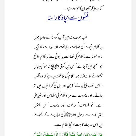
کتاب (قرآن مجید) موجود ہے۔
فتنوں سے بچاؤ کا راستہ
اب جو حدیث میں آپ کو سنانے جا رہا ہوں
یہ کلامِ نبوت کی فصاحت وبلاغت اور عذوبت کا ایک
نادر نمونہ ہے۔کلام کی فصاحت یہ ہوتی ہے کہ کلام واضح
ہو‘ سمجھ میں آ جائے‘ اس میں کوئی ایچ پیچ نہ ہو‘ پہیلیاں
بجھوانے کا انداز نہ ہو۔ کلام کی بلاغت یہ ہے کہ وہ قلب
و ذہن تک پہنچ جائے‘ ذہن اور دل کی گہرائیوں میں اتر
جائے۔ اور عذوبت سے مراد کلام کی مٹھاس اور شیرینی
ہے۔ تو فصاحت‘ بلاغت اور عذوبت‘ ان تینوں
اعتبارات سے رسول اللہﷺ کی احادیث کے مجموعے
میں اس حدیث کا بہت اونچا مقام ہے۔
عَنْ عَلِیٍّ رَضِیَ اللہُ عَنْہُ قَالَ : اِنِّیْ سَمِعْتُ رَسُوْلَ