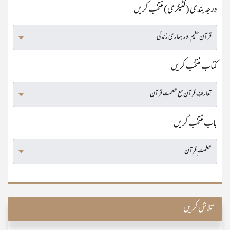
درجہ بندی (کٹیگری) منتخب کریں
کتاب منتخب کریں
باب منتخب کریں
تلاش کریں