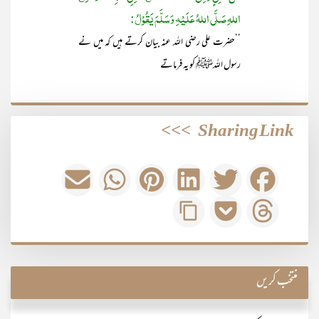
اللہِ صَلَّی اللہُ عَلَیْہِ وَسَلَّمَ یَقُوْلُ:
’’حضرت علی رضی اللہ عنہ بیان کرتے ہیں کہ میں نے
رسول اللہﷺ کو یہ فرماتے
>>>
Sharing Link
منتخب کریں