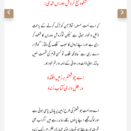
شکوہ سنجِ گردشِ دوراں شدی!
کہ اے اُمت مسلمہ! توقرآن کو ترک کرنے کے باعث
ذلیل و خوار ہوئی ہے‘ لیکن توگردشِ دوراں کا شکوہ کر
رہی ہے اور اپنے زوال کا سبب ’’فلک کج رفتار‘‘ کو قرار
دے رہی ہے‘ حالانکہ فلک تو کسی قوم کی قسمت نہیں
بدلتا۔ اپنی ذلت و رسوائی کے ذمہ دار تم خودہو۔
اے چو شبنم بر زمیں افتندۂ
در بغل داری کتابِ زندۂ
اے وہ اُمت جو شبنم کی طرح زمین پر پامال پڑی ہوئی ہے
اور لوگ تجھے اپنے پائوں تلے روند رہے ہیں‘ اگراب بھی
تم بلندی چاہتے ہو تو جان لو کہ تمہاری بغل میں ایک زندہ