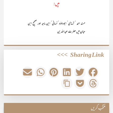
ہیں!
مسند احمد ‘ ترمذی‘ ابوداؤد‘ نسائی‘ ابن ماجہ اور صحیح ابن
حبان میں حضرت عبداللہ بن
>>>
Sharing Link
منتخب کریں