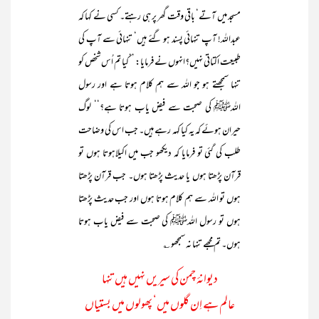
مسجد میں آتے‘ باقی وقت گھر پر ہی رہتے۔ کسی نے کہا کہ
عبداللہ! آپ تنہائی پسند ہو گئے ہیں‘ تنہائی سے آپ کی
طبیعت اکتاتی نہیں؟انہوں نے فرمایا: ’’کیا تم اُس شخص کو
تنہا سمجھتے ہو جو اللہ سے ہم کلام ہوتا ہے اور رسول
اللہﷺ کی صحبت سے فیض یاب ہوتا ہے؟‘‘ لوگ
حیران ہوئے کہ یہ کیا کہہ رہے ہیں۔ جب اس کی وضاحت
طلب کی گئی تو فرمایا کہ دیکھو جب میں اکیلاہوتا ہوں تو
قرآن پڑھتا ہوں یا حدیث پڑھتا ہوں۔ جب قرآن پڑھتا
ہوں تو اللہ سے ہم کلام ہوتا ہوں اور جب حدیث پڑھتا
ہوں تو رسول اللہﷺ کی صحبت سے فیض یاب ہوتا
ہوں۔ تم مجھے تنہا نہ سمجھو ؎
دیوانۂ چمن کی سیریں نہیں ہیں تنہا
عالم ہے اِن گلوں میں‘ پھولوں میں بستیاں