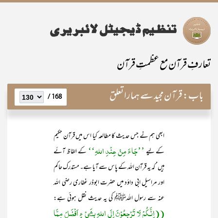
تعارفِ قرآن مع عظمتِ قرآن
باب:
قرآن مجید سے ہمارا تعلق
168 /
ابھی ہم نے جس حدیث کا مطالعہ کیا اس میں قرآن حکیم
’’جَاءَ مِنْ عِنْدِ اللہِ‘‘
کے لیے
کے الفاظ آئے
ہیں‘ کہ یہ قرآن اللہ کے پاس سے آیا ہے۔ مستدرک حاکم
اور مراسیل ابی داؤد میں حضرت ابوذر غفاری رضی اللہ
عنہ سے رسول اللہﷺ کی یہ حدیث نقل ہوئی ہے:
((اِنَّـکُمْ لَا تَرْجِعُوْنَ اِلَی اللہِ بِشَیْ ءٍ اَفْضَلَ مِمَّا