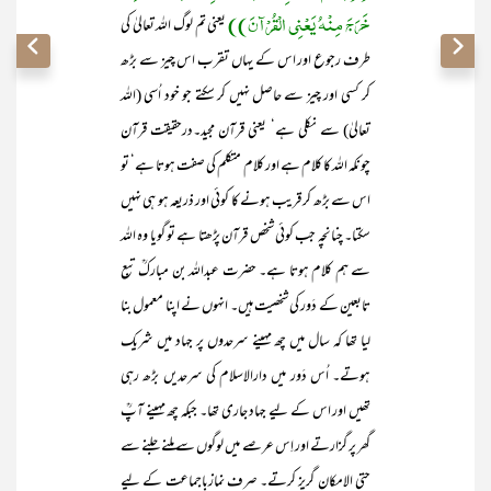
خَرَجَ مِنْہُ یَعْنِی الْقُرْآنَ))
یعنی تم لوگ اللہ تعالیٰ کی
طرف رجوع اور اس کے یہاں تقرب اس چیز سے بڑھ
کر کسی اور چیز سے حاصل نہیں کر سکتے جو خود اُسی (اللہ
تعالیٰ) سے نکلی ہے‘ یعنی قرآن مجید۔درحقیقت قرآن
چونکہ اللہ کا کلام ہے اور کلام متکلم کی صفت ہوتا ہے‘ تو
اس سے بڑھ کر قریب ہونے کا کوئی اور ذریعہ ہو ہی نہیں
سکتا۔ چنانچہ جب کوئی شخص قرآن پڑھتا ہے تو گویا وہ اللہ
سے ہم کلام ہوتا ہے۔ حضرت عبداللہ بن مبارکؒ تبع
تابعین کے دَور کی شخصیت ہیں۔ انہوں نے اپنا معمول بنا
لیا تھا کہ سال میں چھ مہینے سرحدوں پر جہاد میں شریک
ہوتے۔ اُس دَور میں دارالاسلام کی سرحدیں بڑھ رہی
تھیں اور اس کے لیے جہاد جاری تھا۔ جبکہ چھ مہینے آپؒ
گھر پر گزارتے اور اِس عرصے میں لوگوں سے ملنے جلنے سے
حتی الامکان گریز کرتے۔ صرف نمازباجماعت کے لیے