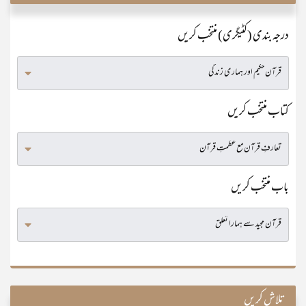
درجہ بندی (کٹیگری) منتخب کریں
کتاب منتخب کریں
باب منتخب کریں
تلاش کریں