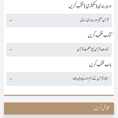
درجہ بندی (کٹیگری) منتخب کریں
کتاب منتخب کریں
باب منتخب کریں
تلاش کریں