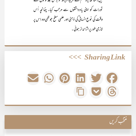
ہیں۔سانحۂ یروشلم کے قریباً ڈیڑھ سو برس بعد لوگوں نے
تورات کو اپنی یادداشتوں سے مرتب کیا۔ چنانچہ اُس
وقت کی نوعِ انسانی کی ذہنی اور علمی سطح جو تھی وہ اِس پر
لازمی طور پر اثرانداز ہوئی ۔
>>>
Sharing Link
منتخب کریں