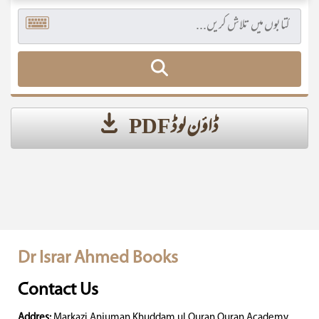
ڈاؤن لوڈ PDF
Dr Israr Ahmed Books
Contact Us
Addres:
Markazi Anjuman Khuddam ul Quran Quran Academy