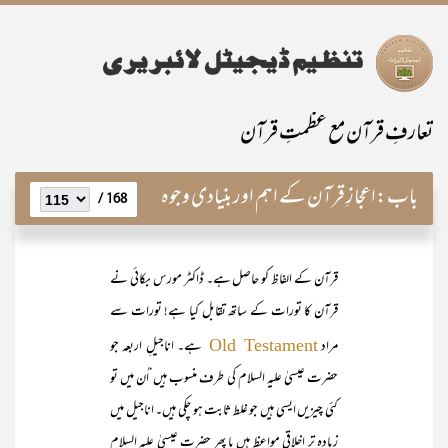
تعارفِ قرآن مع عظمتِ قرآن
باب:
اعجازِ قرآن کے اہم اور بنیادی وجوہ
168 /
قرآن کے الفاظ کو حاصل ہے۔ ڈاکٹر مورس بکائی نے
قرآن کا تورات کے ساتھ تقابل کیا ہے! تورات سے
مراد
ہے۔ اناجیلِ اربعہ جو
Old Testament
حضرت عیسیٰ علیہ السلام کی طرف منسوب ہیں‘اُن میں تو
کئی چیزیں ایسی ہیں جو غلط ثابت ہو چکی ہیں۔ اناجیل میں
زیادہ تر اخلاقی مواعظ ہیں یا پھر حضرت عیسیٰ علیہ السلام