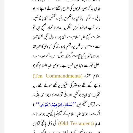
قیدی بنا کر بھیڑ بکریوں کی طرح ہانکتے ہوئے اپنے ہمراہ
بابل لے گیا۔ چنانچہ یروشلم میں ایک متنفس بھی باقی نہیں
رہا۔ آپ اندازہ کریں‘ اگر یہ اعداد و شمار صحیح ہیں تو
حضرت مسیح علیہ السلام سے بھی چھ سو سال قبل یعنی آج
سے ۲۶۰۰ برس قبل یروشلم بارہ لاکھ کی آبادی کا شہر تھا
اور اس شہر پر کیا قیامت گزری ہو گی! اس کے بعد سے وہ
اصل تورات دنیا میں نہیں ہے۔موسیٰ علیہ السلام کو جو
احکامِ عشرہ
(Ten Commandments)
دیے گئے تھے وہ پتھر کی تختیوں پر لکھے ہوئے تھے۔ یہ
تختیاں بھی لاپتہ ہو گئیں اور باقی تورات کا وجود بھی باقی نہ
’’صُحُفِ اِبۡرٰہِیۡمَ وَ مُوۡسٰی‘‘
رہا۔ قرآن حکیم میں
کا
ذکر ہے۔ موسیٰ علیہ السلام کے صحیفے پانچ ہیں جو عہد نامۂ
قدیم
کی پہلی پانچ کتابیں
(Old Testament)