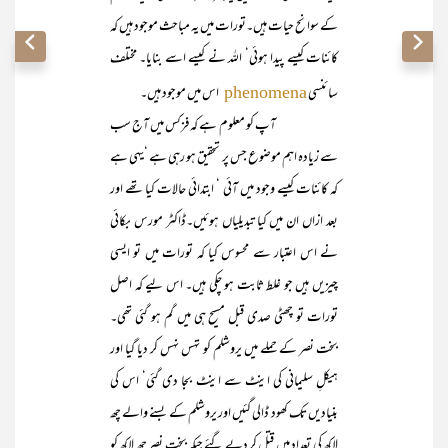
کے سوانح حیات ہیں۔تورات میں یہ مباحث موجود ہیں کہ
کائنات کیسے پیدا ہوئی‘ اللہ نے کیسے اسے بنایا۔ مختلف
سائنسی
اس میں موجود ہیں۔
phenomena
آپ کو معلوم ہے کہ فزکس میں آج سب
سے زیادہ اہم موضوع جس پر تحقیق ہو رہی ہے ‘یہی ہے
کہ کائنات کیسے وجود میں آئی ‘ ابتدائی حالات کیا تھے اور
بعد ازاں ان میں کیا تبدیلیاں ہوئیں۔ڈاکٹر مورس بکائی
نے اس اعتبار سے محسوس کیا کہ تورات میں تو ایسی
چیزیں ہیں جو غلط ثابت ہو چکی ہیں۔ اس لیے کہ اصل
تورات تو چھٹی صدی قبل مسیح ہی میں گم ہو گئی تھی۔
بخت نصر کے حملے میں یروشلم کو تہس نہس کر دیا گیا اور
ہیکلِ سلیمانی کی اینٹ سے اینٹ بجا دی گئی‘ اس کی
بنیادیں تک کھود ڈالی گئیں اور یروشلم کے بسنے والے چھ
لاکھ کی تعداد میں قتل کر دیے گئے جبکہ بخت نصر چھ لاکھ کو