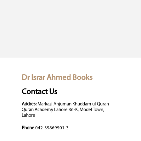
Dr Israr Ahmed Books
Contact Us
Addres:
Markazi Anjuman Khuddam ul Quran
Quran Academy Lahore 36-K, Model Town,
Lahore
Phone
042-35869501-3