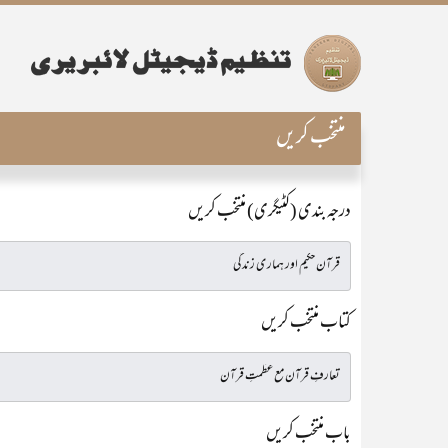
منتخب کریں
درجہ بندی (کٹیگری) منتخب کریں
کتاب منتخب کریں
باب منتخب کریں