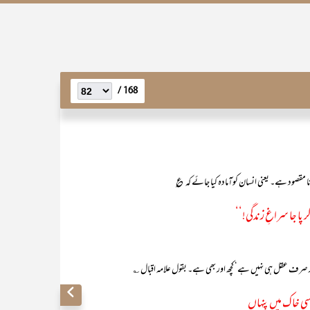
168 /
نا مقصود ہے۔ یعنی انسان کوآمادہ کیا جائے کہ ؏
پا جا سراغِ زندگی!‘‘
در صرف عقل ہی نہیں ہے‘ کچھ اور بھی ہے۔ بقول علامہ اقبال ؎
سی خاک میں پنہاں