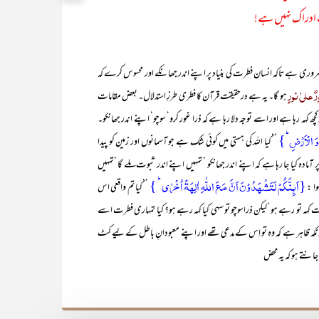
ِ ادراک نہیں ہے!
 تاکہ انسان فطرت کی بنیاد پر اپنے اندر جھانکے اور محسوس کرے کہ
ٌ علیٰ نورٍ
ہو گا۔ یہ ہے درحقیقت قرآن کا فطری طرزِ استدلال۔ بعض مقامات
کہہ رہا ہے اور اسے توجہ دلا رہا ہے کہ ذرا غور کرو‘ سوچو‘ اپنے اندر جھانکو۔
 وَ الۡاَرۡضِ ؕ}
’’کیا اللہ کی ہستی میں کوئی شک ہے جو آسمانوں اور زمین کو پیدا
ادہ کیا جا رہا ہے کہ اپنے اندر جھانکو ‘ تمہیں اپنے اندر ثبوت ملے گا ‘تمہیں
{اَئِنَّکُمۡ لَتَشۡہَدُوۡنَ اَنَّ مَعَ اللّٰہِ اٰلِہَۃً اُخۡرٰی ؕ }
’’کیا تم واقعی اس
ات کہہ تو رہے ہو ‘لیکن ذراسوچو تو سہی کیا کہہ رہے ہو؟ کیا تمہاری فطرت اسے
الانکہ ظاہر ہے کہ وہ تو اِس کے مدعی تھے اور اپنے معبودانِ باطل کے لیے کٹ
انتے ہو کہ یہ محض