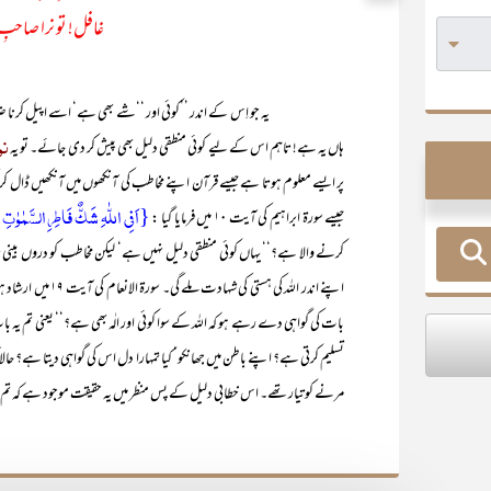
غافل! تو نرا صاحب
یہ جو اِس کے اندر ’’کوئی اور ‘‘شے بھی ہے‘ اسے اپیل کرنا ضروری ہے
نور
ہاں یہ ہے! تاہم اس کے لیے کوئی منطقی دلیل بھی پیش کر دی جائے۔ تو یہ
پر ایسے معلوم ہوتا ہے جیسے قرآن اپنے مخاطب کی آنکھوں میں آنکھیں ڈال کر کچھ 
{اَفِی اللّٰہِ شَکٌّ فَاطِرِ السَّمٰوٰتِ
جیسے سورۃ ابراہیم کی آیت ۱۰ میں فرمایا گیا :
کرنے والا ہے؟‘‘ یہاں کوئی منطقی دلیل نہیں ہے‘ لیکن مخاطب کو دروں بینی پر آم
اپنے اندر اللہ کی ہستی کی شہادت ملے گی۔ سورۃ الانعام کی آیت ۱۹ میں ارشاد ہوا :
بات کی گواہی دے رہے ہو کہ اللہ کے سوا کوئی اور الٰہ بھی ہے؟‘‘ یعنی تم یہ ب
تسلیم کرتی ہے؟ اپنے باطن میں جھانکو‘ کیا تمہارا دل اس کی گواہی دیتا ہے؟ ح
مرنے کو تیار تھے۔ اس خطابی دلیل کے پس منظر میں یہ حقیقت موجود ہے کہ تم ج