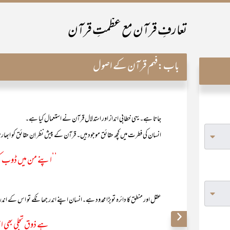
تعارفِ قرآن مع عظمتِ قرآن
باب:
فہم قرآن کے اصول
جاتا ہے۔ یہی خطابی انداز اور استدلال قرآن نے استعمال کیا ہے۔
انسان کی فطرت میں کچھ حقائق موجود ہیں۔ قرآن کے پیش نظر اِن حقائق کو ابھار
’’اپنے من میں ڈوب کر 
عقل اور منطق کا دائرہ توبڑا محدود ہے۔انسان اپنے اندر جھانکے تو اس کے ان
ہے ذوقِ تجلی بھی ا