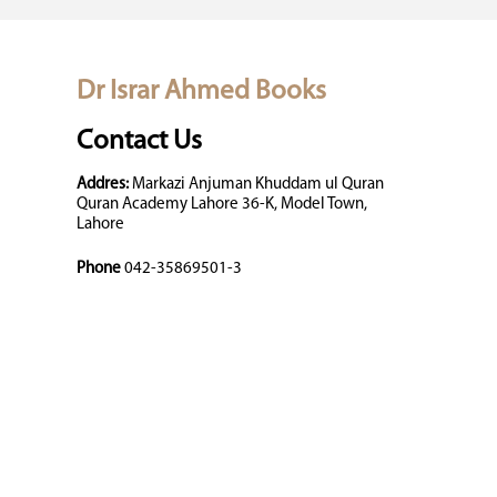
Dr Israr Ahmed Books
Contact Us
Addres:
Markazi Anjuman Khuddam ul Quran
Quran Academy Lahore 36-K, Model Town,
Lahore
Phone
042-35869501-3