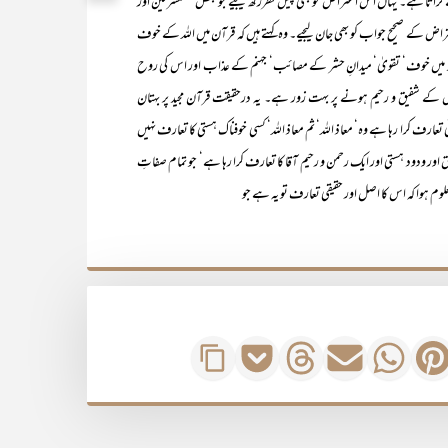
نی سے کراتا ہے۔ یہاں اس اعتراض کو بھی پیش نظررکھ لیجیے جو بعض مستشرقین اور
اعتراض کے صحیح جواب کو بھی جان لیجیے۔ وہ کہتے ہیں کہ قرآن میں اللہ کے خوف
آن مجید میں خوف‘ تقویٰ‘ میدانِ حشر کے مصائب‘ جہنم کے عذاب اور اس کی روح
س کے شفیق و رحیم ہونے پر بہت زور ہے۔ یہ درحقیقت قرآن مجید پر بہتان
ی تعارف کرا رہا ہے وہ‘ معاذ اللہ‘ ثم معاذ اللہ‘ کسی خوفناک ہستی کا تعارف نہیں
ور ودود ہستی اور ایک رحمن و رحیم آقا کا تعارف کرا رہا ہے‘ جو تمام صفاتِ
 ہوا کہ اس کا اصل اور حقیقی تعارف تو یہ ہے جو