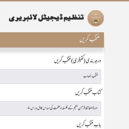
منتخب کریں
درجہ بندی (کٹیگری) منتخب کریں
کتاب منتخب کریں
باب منتخب کریں