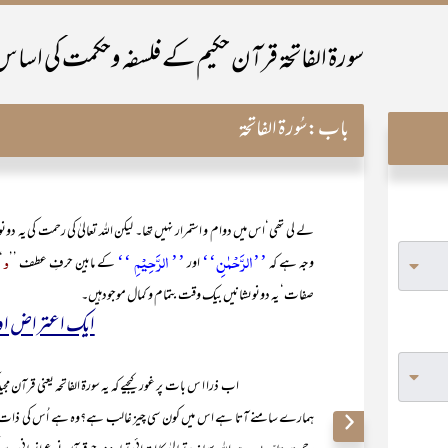
سورۃ الفاتحۃ قرآن حکیم کے فلسفہ وحکمت کی اسا
باب:
سُورۃ الفاتحۃ
لے لی تھی‘اس میں دوام و استمرار نہیں تھا۔ لیکن اللہ تعالیٰ کی رحمت کی ی
’’الرَّحۡمٰنِ‘‘
’’ الرَّحِیۡمِ ‘‘
و
وجہ ہے کہ
اور
کے مابین حرفِ عطف ’’
‘
صفات‘ یہ دونوںشانیں بیک وقت بتمام و کمال موجودہیں۔
ایک اعتراض او
اب ذرا ا س بات پر غور کیجیے کہ یہ سورۃ الفاتحہ یعنی قرآن مجید کی بالکل
ہمارے سامنے آتا ہے اس میں کون سی چیز غالب ہے؟وہ ہے اُس کی ذات کا لائق حم