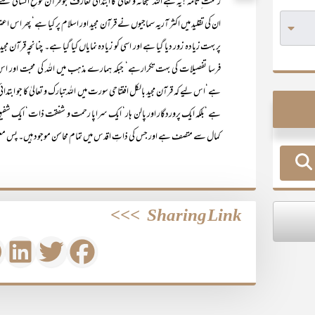
رحمت ِ تامّہ ! یہ ہے اللہ سبحانہ و تعالیٰ کا ابتدائی تعارف جو قرآن نوعِ انسا
ان کی تقلید میں اکثر آریہ سماجیوں نے قرآن مجید اور اسلام پر کیا ہے‘ پھر اس 
پر بہت زیادہ زور دیا گیا ہے اور اسی کو زیادہ نمایاں کیا گیا ہے۔ چنانچہ قر
فرسا تفصیلات کی بہت تکرارہے‘ جبکہ ہمارے مذہب میں اللہ کی محبت اور ا
ہے‘اس لیے کہ قرآن مجید بالکل افتتاحی سورت میں اللہ تبارک و تعالیٰ کا جو ابتدائ
ہے ‘بلکہ ایک پروردگار اور پالن ہار‘ ایک سراپا رحمت و شفقت ذات‘ ایک شفیق ا
کمال سے متصف ہے اور جس کی ذاتِ اقدس میں تمام محاسن موجود ہیں۔ پس معلوم
>>>
Sharing Link