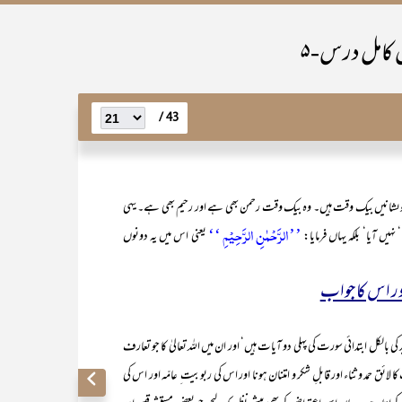
س کامل درس-۵
43 /
ہ دونوںشانیں بیک وقت ہیں۔ وہ بیک وقت رحمن بھی ہے اور رحیم بھی ہے۔ یہی
’’الرَّحۡمٰنِ الرَّحِیۡمِ ‘‘
‘ نہیں آیا‘ بلکہ یہاں فرمایا:
یعنی اس میں یہ دونوں
ر اس کاجواب
 ابتدائی سورت کی پہلی دو آیات ہیں‘ اور ان میں اللہ تعالیٰ کا جو تعارف
د و ثناء اور قابلِ شکر و امتنان ہونا اور اس کی ربوبیت ِ عامّہ اور اس کی